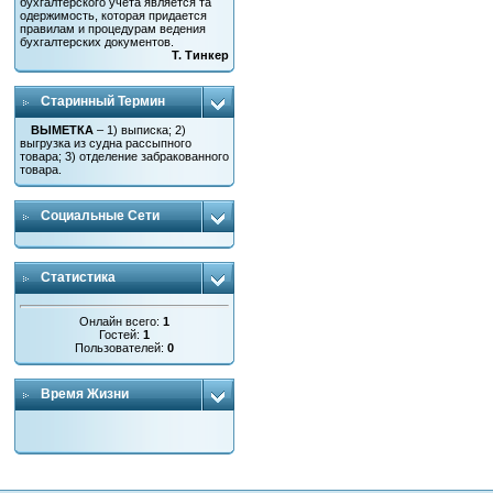
бухгалтерского учета является та
одержимость, которая придается
правилам и процедурам ведения
бухгалтерских документов.
Т. Тинкер
Старинный Термин
ВЫМЕТКА
– 1) выписка; 2)
выгрузка из судна рассыпного
товара; 3) отделение забракованного
товара.
Социальные Сети
Статистика
Онлайн всего:
1
Гостей:
1
Пользователей:
0
Время Жизни