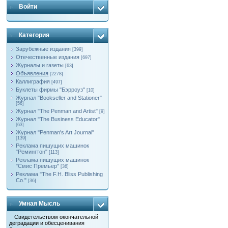
Войти
Категория
Зарубежные издания
[399]
Отечественные издания
[697]
Журналы и газеты
[63]
Объявления
[2278]
Каллиграфия
[497]
Буклеты фирмы "Бэрроуз"
[10]
Журнал "Bookseller and Stationer"
[56]
Журнал "The Penman and Artist"
[9]
Журнал "The Business Educator"
[63]
Журнал "Penman's Art Journal"
[139]
Реклама пишущих машинок
"Ремингтон"
[113]
Реклама пишущих машинок
"Смис Премьер"
[36]
Реклама "The F.H. Bliss Publishing
Co."
[36]
Умная Мысль
Свидетельством окончательной
деградации и обесценивания