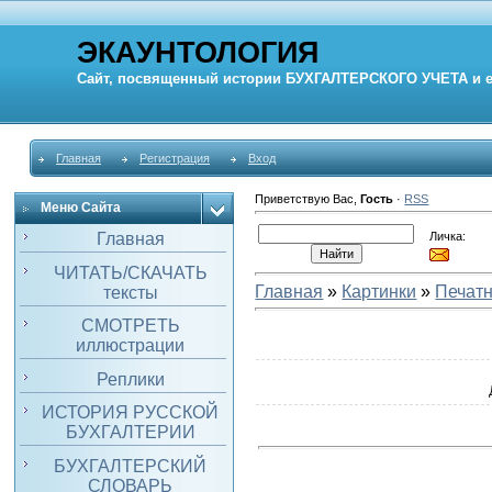
ЭКАУНТОЛОГИЯ
Сайт, посвященный истории
БУХГАЛТЕРСКОГО УЧЕТА
и 
Главная
Регистрация
Вход
Приветствую Вас
,
Гость
·
RSS
Меню Сайта
Личка:
Главная
ЧИТАТЬ/СКАЧАТЬ
Главная
»
Картинки
»
Печатн
тексты
СМОТРЕТЬ
иллюстрации
Реплики
ИСТОРИЯ РУССКОЙ
БУХГАЛТЕРИИ
БУХГАЛТЕРСКИЙ
СЛОВАРЬ