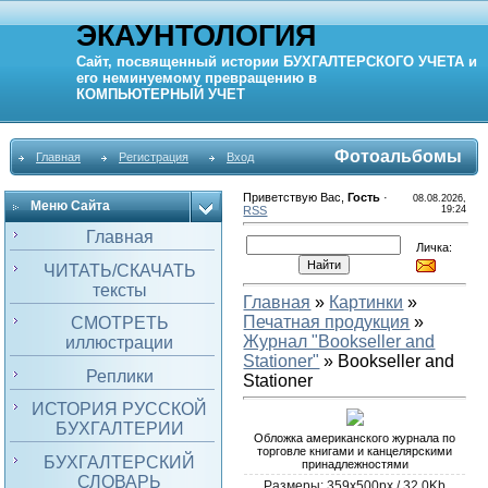
ЭКАУНТОЛОГИЯ
Сайт, посвященный истории
БУХГАЛТЕРСКОГО УЧЕТА
и
его неминуемому превращению в
КОМПЬЮТЕРНЫЙ
УЧЕТ
Фотоальбомы
Главная
Регистрация
Вход
Приветствую Вас
,
Гость
·
08.08.2026,
Меню Сайта
RSS
19:24
Главная
Личка:
ЧИТАТЬ/СКАЧАТЬ
тексты
Главная
»
Картинки
»
Печатная продукция
»
СМОТРЕТЬ
Журнал "Bookseller and
иллюстрации
Stationer"
» Bookseller and
Реплики
Stationer
ИСТОРИЯ РУССКОЙ
БУХГАЛТЕРИИ
Обложка американского журнала по
торговле книгами и канцелярскими
БУХГАЛТЕРСКИЙ
принадлежностями
СЛОВАРЬ
Размеры: 359x500px / 32.0Kb