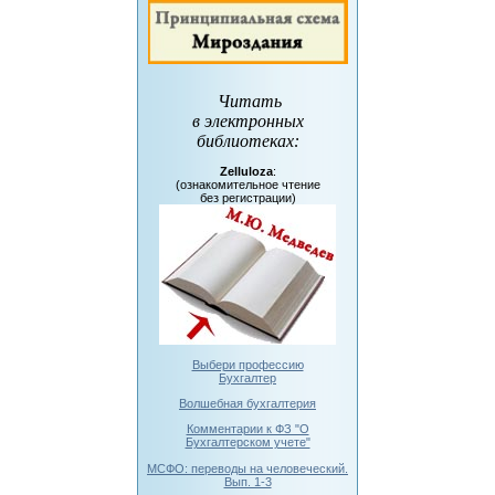
Читать
в электронных
библиотеках
:
Zelluloza
:
(ознакомительное чтение
без регистрации)
Выбери профессию
Бухгалтер
Волшебная бухгалтерия
Комментарии к ФЗ "О
Бухгалтерском учете"
МСФО: переводы на человеческий.
Вып. 1-3