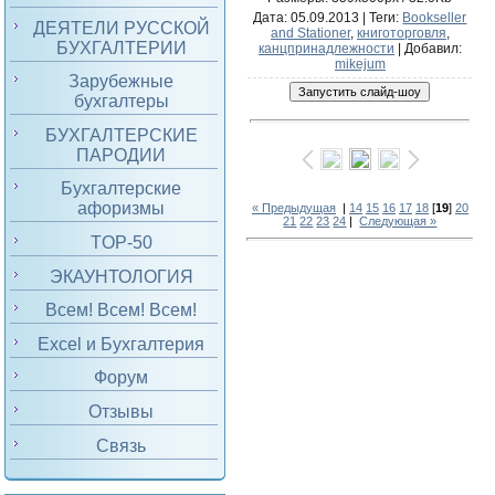
Дата
: 05.09.2013 |
Теги
:
Bookseller
ДЕЯТЕЛИ РУССКОЙ
and Stationer
,
книготорговля
,
БУХГАЛТЕРИИ
канцпринадлежности
|
Добавил
:
mikejum
Зарубежные
бухгалтеры
БУХГАЛТЕРСКИЕ
ПАРОДИИ
Бухгалтерские
афоризмы
« Предыдущая
|
14
15
16
17
18
[
19
]
20
21
22
23
24
|
Следующая »
TOP-50
ЭКАУНТОЛОГИЯ
Всем! Всем! Всем!
Excel и Бухгалтерия
Форум
Отзывы
Связь