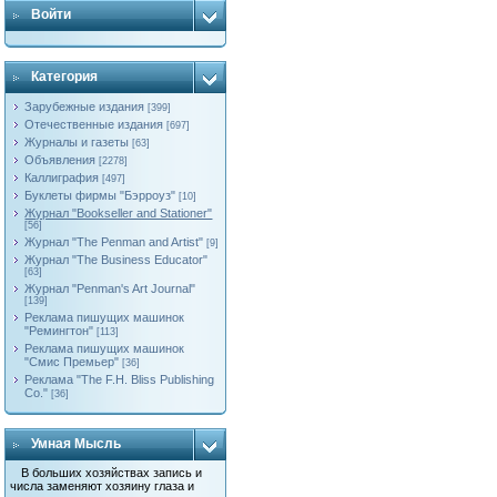
Войти
Категория
Зарубежные издания
[399]
Отечественные издания
[697]
Журналы и газеты
[63]
Объявления
[2278]
Каллиграфия
[497]
Буклеты фирмы "Бэрроуз"
[10]
Журнал "Bookseller and Stationer"
[56]
Журнал "The Penman and Artist"
[9]
Журнал "The Business Educator"
[63]
Журнал "Penman's Art Journal"
[139]
Реклама пишущих машинок
"Ремингтон"
[113]
Реклама пишущих машинок
"Смис Премьер"
[36]
Реклама "The F.H. Bliss Publishing
Co."
[36]
Умная Мысль
В больших хозяйствах запись и
числа заменяют хозяину глаза и