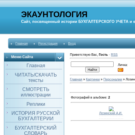
ЭКАУНТОЛОГИЯ
Сайт, посвященный истории
БУХГАЛТЕРСКОГО УЧЕТА
и 
Главная
Регистрация
Вход
Приветствую Вас
,
Гость
·
RSS
Меню Сайта
Личка:
Главная
ЧИТАТЬ/СКАЧАТЬ
Главная
»
Картинки
»
Персоналии
» Лозин
тексты
СМОТРЕТЬ
иллюстрации
Фотографий в альбоме
:
2
Реплики
ИСТОРИЯ РУССКОЙ
Лозинский А.И.
БУХГАЛТЕРИИ
БУХГАЛТЕРСКИЙ
СЛОВАРЬ