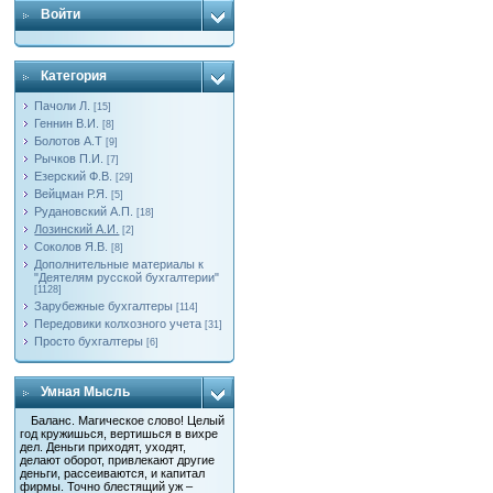
Войти
Категория
Пачоли Л.
[15]
Геннин В.И.
[8]
Болотов А.Т
[9]
Рычков П.И.
[7]
Езерский Ф.В.
[29]
Вейцман Р.Я.
[5]
Рудановский А.П.
[18]
Лозинский А.И.
[2]
Соколов Я.В.
[8]
Дополнительные материалы к
"Деятелям русской бухгалтерии"
[1128]
Зарубежные бухгалтеры
[114]
Передовики колхозного учета
[31]
Просто бухгалтеры
[6]
Умная Мысль
Баланс. Магическое слово! Целый
год кружишься, вертишься в вихре
дел. Деньги приходят, уходят,
делают оборот, привлекают другие
деньги, рассеиваются, и капитал
фирмы. Точно блестящий уж –