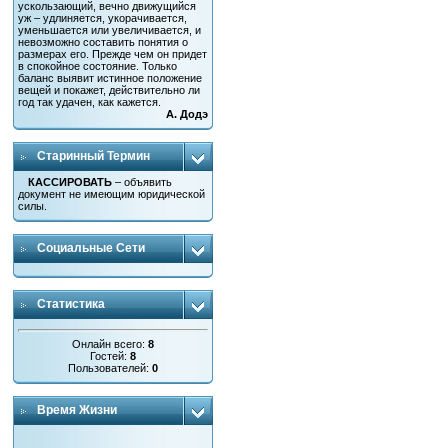
ускользающий, вечно движущийся
уж – удлиняется, укорачивается,
уменьшается или увеличивается, и
невозможно составить понятия о
размерах его. Прежде чем он придет
в спокойное состояние. Только
баланс выявит истинное положение
вещей и покажет, действительно ли
год так удачен, как кажется.
А. Додэ
Старинный Термин
КАССИРОВАТЬ
– объявить
документ не имеющим юридической
силы.
Социальные Сети
Статистика
Онлайн всего:
8
Гостей:
8
Пользователей:
0
Время Жизни