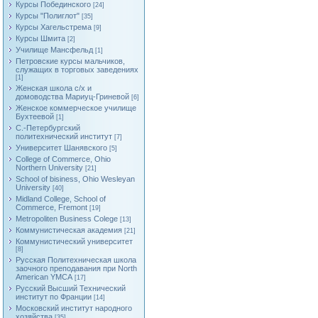
Курсы Побединского
[24]
Курсы "Полиглот"
[35]
Курсы Хагельстрема
[9]
Курсы Шмита
[2]
Училище Мансфельд
[1]
Петровские курсы мальчиков,
служащих в торговых заведениях
[1]
Женская школа с/х и
домоводства Мариуц-Гриневой
[6]
Женское коммерческое училище
Бухтеевой
[1]
С.-Петербургский
политехнический институт
[7]
Университет Шанявского
[5]
College of Commerce, Ohio
Northern University
[21]
School of bisiness, Ohio Wesleyan
University
[40]
Midland College, School of
Commerce, Fremont
[19]
Metropoliten Business Colege
[13]
Коммунистическая академия
[21]
Коммунистический университет
[8]
Русская Политехническая школа
заочного преподавания при North
American YMCA
[17]
Русский Высший Технический
институт по Франции
[14]
Московский институт народного
хозяйства
[35]