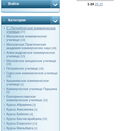
Войти
1-24
25-37
Категория
С.-Петербургское коммерческое
училище
[37]
Московское коммерческое
училище
[19]
Московская Практическая
академия коммерческих наук
[48]
Александровское коммерческое
училище
[15]
Московское мещанское училище
[16]
Петровское училище
[16]
Одесское коммерческое училище
[18]
Кишиневское коммерческое
училище
[1]
Коммерческое училище Паршина
[5]
Екатеринославское
коммерческое училище
[32]
Курсы Абрамяна
[3]
Курсы Анисимова
[2]
Курсы Бабенко
[4]
Курсы Бахчисарайцева
[33]
Курсы Езерского
[13]
Курсы Мюльберга
[1]