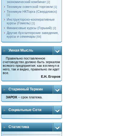
экономический комбинат
[2]
Техникум советской торговли
[1]
Техникум НКТорга (Свердловск)
[1]
Инструкторско-кооперативные
курсы (Гомель)
[1]
Финансовые курсы (Горький)
[2]
Другие бухгалтерские заведения,
курсы и семинары
[64]
Умная Мысль
Правильно поставленное
счетоводство должно быть зеркалом
всякого предприятия: как взглянул в
него, так и видно, правильно ли идет
все.
Е.Н. Егоров
Старинный Термин
ЗАРОК
– срок платежа.
Социальные Сети
Статистика