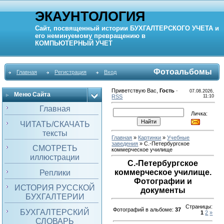
ЭКАУНТОЛОГИЯ
Сайт, посвященный истории
БУХГАЛТЕРСКОГО УЧЕТА
и
его неминуемому превращению в
КОМПЬЮТЕРНЫЙ
УЧЕТ
Фотоальбомы
Главная
Регистрация
Вход
Приветствую Вас
,
Гость
·
07.08.2026,
Меню Сайта
RSS
11:10
Главная
Личка:
ЧИТАТЬ/СКАЧАТЬ
тексты
Главная
»
Картинки
»
Учебные
заведения
» С.-Петербургское
СМОТРЕТЬ
коммерческое училище
иллюстрации
С.-Петербургское
коммерческое училище.
Реплики
Фотографии и
ИСТОРИЯ РУССКОЙ
документы
БУХГАЛТЕРИИ
Страницы
:
Фотографий в альбоме
:
37
БУХГАЛТЕРСКИЙ
1
2
»
СЛОВАРЬ