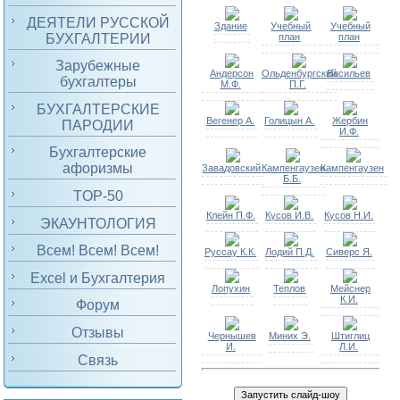
ДЕЯТЕЛИ РУССКОЙ
Здание
Учебный
Учебный
БУХГАЛТЕРИИ
план
план
Зарубежные
Андерсон
Ольденбургский
Васильев
бухгалтеры
М.Ф.
П.Г.
БУХГАЛТЕРСКИЕ
Вегенер А.
Голицын А.
Жербин
ПАРОДИИ
И.Ф.
Бухгалтерские
афоризмы
Завадовский
Кампенгаузен
Кампенгаузен
Б.Б.
TOP-50
Клейн П.Ф.
Кусов И.В.
Кусов Н.И.
ЭКАУНТОЛОГИЯ
Всем! Всем! Всем!
Руссау К.К.
Лодий П.Д.
Сиверс Я.
Excel и Бухгалтерия
Лопухин
Теплов
Мейснер
К.И.
Форум
Отзывы
Чернышев
Миних Э.
Штиглиц
И.
Л.И.
Связь