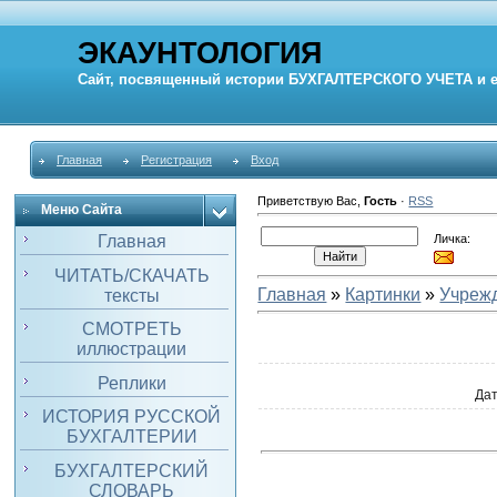
ЭКАУНТОЛОГИЯ
Сайт, посвященный истории
БУХГАЛТЕРСКОГО УЧЕТА
и 
Главная
Регистрация
Вход
Приветствую Вас
,
Гость
·
RSS
Меню Сайта
Личка:
Главная
ЧИТАТЬ/СКАЧАТЬ
Главная
»
Картинки
»
Учреж
тексты
СМОТРЕТЬ
иллюстрации
Реплики
Да
ИСТОРИЯ РУССКОЙ
БУХГАЛТЕРИИ
БУХГАЛТЕРСКИЙ
СЛОВАРЬ