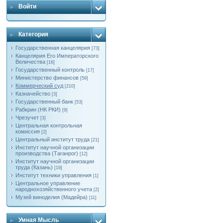
Войти
Категория
Государственная канцелярия
[73]
Канцелярия Его Императорского
Величества
[16]
Государственный контроль
[17]
Министерство финансов
[59]
Коммерческий суд
[210]
Казначейство
[3]
Государственный банк
[53]
Рабкрин (НК РКИ)
[9]
Чрезучет
[3]
Центральная контрольная
комиссия
[2]
Центральный институт труда
[21]
Институт научной организации
производства (Таганрог)
[12]
Институт научной организации
труда (Казань)
[19]
Институт техники управления
[1]
Центральное управление
народнохозяйственного учета
[2]
Музей виноделия (Мадейра)
[11]
Умная Мысль