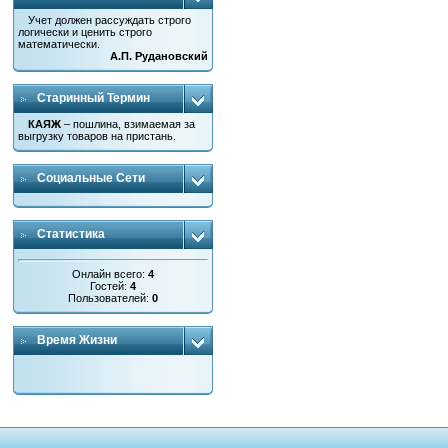
Учет должен рассуждать строго
логически и ценить строго
математически.
А.П. Рудановский
Старинный Термин
КАЯЖ
– пошлина, взимаемая за
выгрузку товаров на пристань.
Социальные Сети
Статистика
Онлайн всего:
4
Гостей:
4
Пользователей:
0
Время Жизни