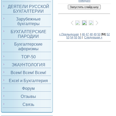
mikejum
ДЕЯТЕЛИ РУССКОЙ
БУХГАЛТЕРИИ
Зарубежные
бухгалтеры
БУХГАЛТЕРСКИЕ
« Предыдущая
|
46
47
48
49
50
[
51
]
52
ПАРОДИИ
53
54
55
56
|
Следующая »
Бухгалтерские
афоризмы
TOP-50
ЭКАУНТОЛОГИЯ
Всем! Всем! Всем!
Excel и Бухгалтерия
Форум
Отзывы
Связь