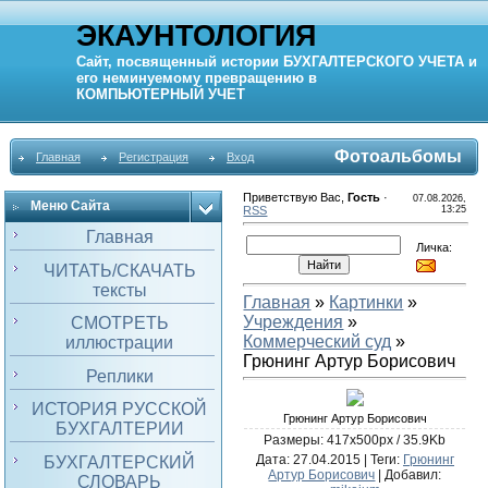
ЭКАУНТОЛОГИЯ
Сайт, посвященный истории
БУХГАЛТЕРСКОГО УЧЕТА
и
его неминуемому превращению в
КОМПЬЮТЕРНЫЙ
УЧЕТ
Фотоальбомы
Главная
Регистрация
Вход
Приветствую Вас
,
Гость
·
07.08.2026,
Меню Сайта
RSS
13:25
Главная
Личка:
ЧИТАТЬ/СКАЧАТЬ
тексты
Главная
»
Картинки
»
Учреждения
»
СМОТРЕТЬ
Коммерческий суд
»
иллюстрации
Грюнинг Артур Борисович
Реплики
ИСТОРИЯ РУССКОЙ
Грюнинг Артур Борисович
БУХГАЛТЕРИИ
Размеры: 417x500px / 35.9Kb
Дата
: 27.04.2015 |
Теги
:
Грюнинг
БУХГАЛТЕРСКИЙ
Артур Борисович
|
Добавил
:
СЛОВАРЬ