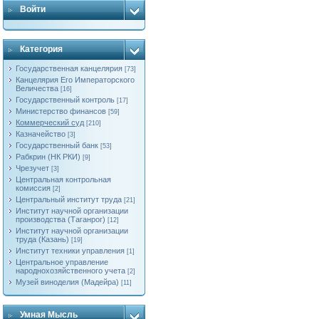
Войти
Категория
Государственная канцелярия
[73]
Канцелярия Его Императорского
Величества
[16]
Государственный контроль
[17]
Министерство финансов
[59]
Коммерческий суд
[210]
Казначейство
[3]
Государственный банк
[53]
Рабкрин (НК РКИ)
[9]
Чрезучет
[3]
Центральная контрольная
комиссия
[2]
Центральный институт труда
[21]
Институт научной организации
производства (Таганрог)
[12]
Институт научной организации
труда (Казань)
[19]
Институт техники управления
[1]
Центральное управление
народнохозяйственного учета
[2]
Музей виноделия (Мадейра)
[11]
Умная Мысль