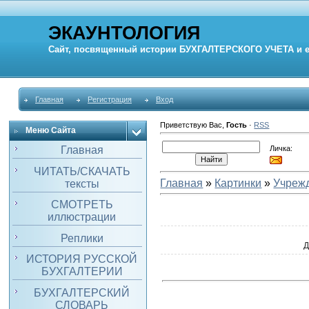
ЭКАУНТОЛОГИЯ
Сайт, посвященный истории
БУХГАЛТЕРСКОГО УЧЕТА
и 
Главная
Регистрация
Вход
Приветствую Вас
,
Гость
·
RSS
Меню Сайта
Личка:
Главная
ЧИТАТЬ/СКАЧАТЬ
Главная
»
Картинки
»
Учреж
тексты
СМОТРЕТЬ
иллюстрации
Реплики
Д
ИСТОРИЯ РУССКОЙ
БУХГАЛТЕРИИ
БУХГАЛТЕРСКИЙ
СЛОВАРЬ