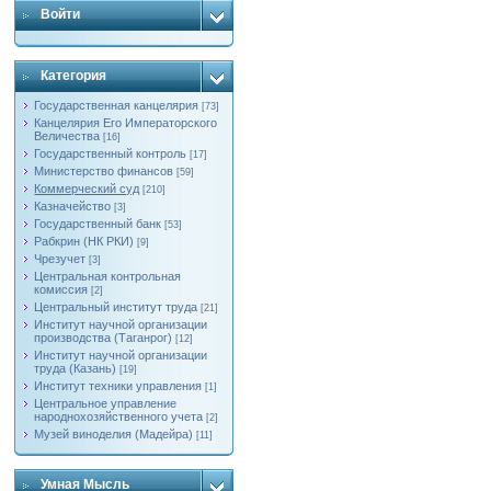
Войти
Категория
Государственная канцелярия
[73]
Канцелярия Его Императорского
Величества
[16]
Государственный контроль
[17]
Министерство финансов
[59]
Коммерческий суд
[210]
Казначейство
[3]
Государственный банк
[53]
Рабкрин (НК РКИ)
[9]
Чрезучет
[3]
Центральная контрольная
комиссия
[2]
Центральный институт труда
[21]
Институт научной организации
производства (Таганрог)
[12]
Институт научной организации
труда (Казань)
[19]
Институт техники управления
[1]
Центральное управление
народнохозяйственного учета
[2]
Музей виноделия (Мадейра)
[11]
Умная Мысль