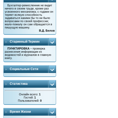
Бухгалтер-ремесленник не видит
ничего в своем труде, кроме раз
усвоенного механизма; с годами он
теряет всякую способность
задаваться какими бы то ни было
вопросами по своей профессии;
мало-помалу он сам обращается в
пишущую машину.
В.Д. Белов
Старинный Термин
ПУНКТИРОВКА
– проверка
разнесения информации из
ведомостей и журналов в главную
книгу.
Социальные Сети
Статистика
Онлайн всего:
1
Гостей:
1
Пользователей:
0
Время Жизни