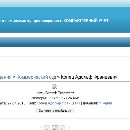
его неминуемому превращению в
КОМПЬЮТЕРНЫЙ
УЧЕТ
дения
»
Коммерческий суд
» Копец Адольф Францевич
Копец Адольф Францевич
Размеры: 366x500px / 26.4Kb
ата
: 27.04.2015 |
Теги
:
Копец Адольф Францевич
|
Добавил
:
mikejum