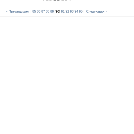
« Предыдущая
|
85
86
87
88
89
[
90
]
91
92
93
94
95
|
Следующая »