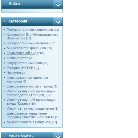
Войти
Категория
Государственная канцелярия
[73]
Канцелярия Его Императорского
Величества
[16]
Государственный контроль
[17]
Министерство финансов
[59]
Коммерческий суд
[210]
Казначейство
[3]
Государственный банк
[53]
Рабкрин (НК РКИ)
[9]
Чрезучет
[3]
Центральная контрольная
комиссия
[2]
Центральный институт труда
[21]
Институт научной организации
производства (Таганрог)
[12]
Институт научной организации
труда (Казань)
[19]
Институт техники управления
[1]
Центральное управление
народнохозяйственного учета
[2]
Музей виноделия (Мадейра)
[11]
Умная Мысль