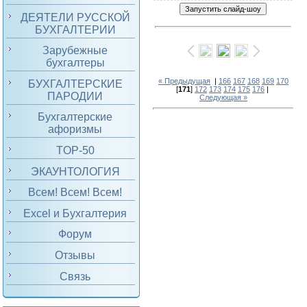
ДЕЯТЕЛИ РУССКОЙ
БУХГАЛТЕРИИ
Зарубежные
бухгалтеры
« Предыдущая
|
166
167
168
169
170
БУХГАЛТЕРСКИЕ
[
171
]
172
173
174
175
176
|
ПАРОДИИ
Следующая »
Бухгалтерские
афоризмы
TOP-50
ЭКАУНТОЛОГИЯ
Всем! Всем! Всем!
Excel и Бухгалтерия
Форум
Отзывы
Связь