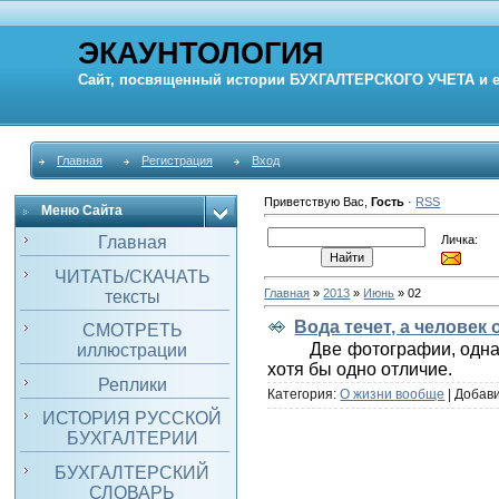
ЭКАУНТОЛОГИЯ
Сайт, посвященный истории
БУХГАЛТЕРСКОГО УЧЕТА
и 
Главная
Регистрация
Вход
Приветствую Вас
,
Гость
·
RSS
Меню Сайта
Личка:
Главная
ЧИТАТЬ/СКАЧАТЬ
Главная
»
2013
»
Июнь
»
02
тексты
Вода течет, а человек
СМОТРЕТЬ
Две фотографии, одна
иллюстрации
хотя бы одно отличие.
Реплики
Категория:
О жизни вообще
| Добав
ИСТОРИЯ РУССКОЙ
БУХГАЛТЕРИИ
БУХГАЛТЕРСКИЙ
СЛОВАРЬ