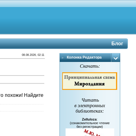
Блог
08.08.2026, 02:11
Колонка Редактора
Скачать:
го похожи! Найдите
Читать
в электронных
библиотеках
:
Zelluloza
:
(ознакомительное чтение
без регистрации)