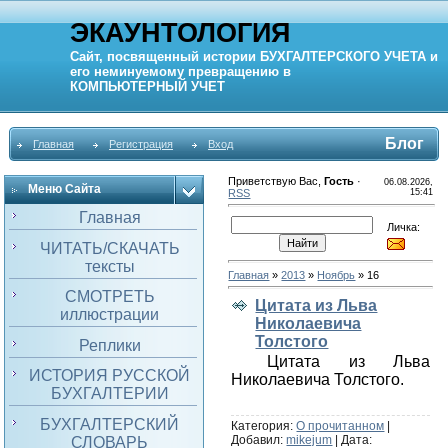
ЭКАУНТОЛОГИЯ
Сайт, посвященный истории
БУХГАЛТЕРСКОГО УЧЕТА
и
его неминуемому превращению в
КОМПЬЮТЕРНЫЙ
УЧЕТ
Блог
Главная
Регистрация
Вход
Приветствую Вас
,
Гость
·
06.08.2026,
Меню Сайта
RSS
15:41
Главная
Личка:
ЧИТАТЬ/СКАЧАТЬ
тексты
Главная
»
2013
»
Ноябрь
»
16
СМОТРЕТЬ
Цитата из Льва
иллюстрации
Николаевича
Толстого
Реплики
Цитата из Льва
ИСТОРИЯ РУССКОЙ
Николаевича Толстого.
БУХГАЛТЕРИИ
БУХГАЛТЕРСКИЙ
Категория:
О прочитанном
|
Добавил:
mikejum
| Дата:
СЛОВАРЬ