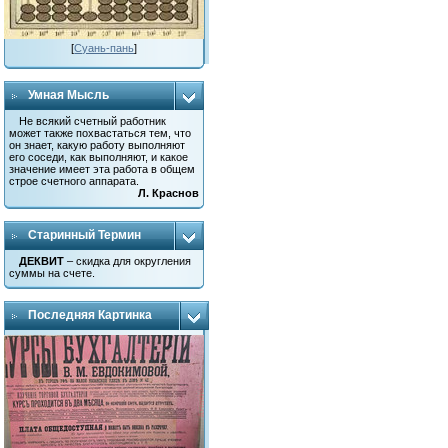
[
Суань-пань
]
Умная Мысль
Не всякий счетный работник
может также похвастаться тем, что
он знает, какую работу выполняют
его соседи, как выполняют, и какое
значение имеет эта работа в общем
строе счетного аппарата.
Л. Краснов
Старинный Термин
ДЕКВИТ
– скидка для округления
суммы на счете.
Последняя Картинка