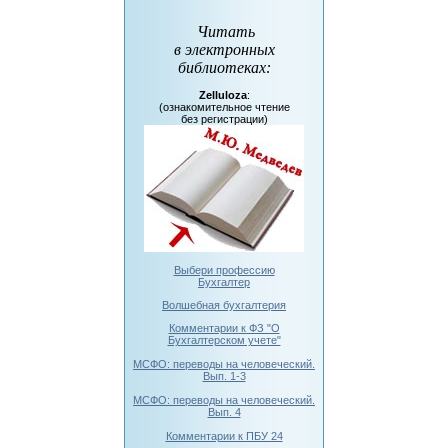
Читать
в электронных
библиотеках
:
Zelluloza
:
(ознакомительное чтение
без регистрации)
Выбери профессию
Бухгалтер
Волшебная бухгалтерия
Комментарии к ФЗ "О
Бухгалтерском учете"
МСФО: переводы на человеческий.
Вып. 1-3
МСФО: переводы на человеческий.
Вып. 4
Комментарии к ПБУ 24