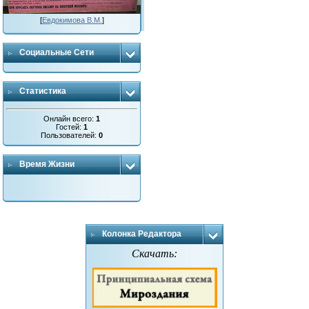
[
Евдокимова В.М.
]
Социальные Сети
Статистика
Онлайн всего:
1
Гостей:
1
Пользователей:
0
Время Жизни
Колонка Редактора
Скачать: