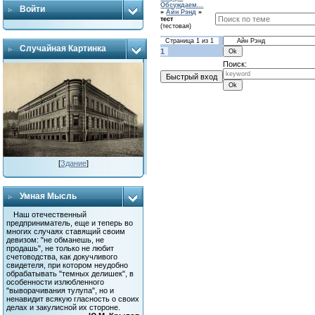
Обсуждаем...
Войти
»
Айн Рэнд
»
тест
(тестовая)
Страница
1
из
1
Случайная Картинка
1
Поиск:
[
Здание
]
Умная Мысль
Наш отечественный
предприниматель, еще и теперь во
многих случаях ставящий своим
девизом: "не обманешь, не
продашь", не только не любит
счетоводства, как докучливого
свидетеля, при котором неудобно
обрабатывать "темных делишек", в
особенности излюбленного
"выворачивания тулупа", но и
ненавидит всякую гласность о своих
делах и закулисной их стороне.