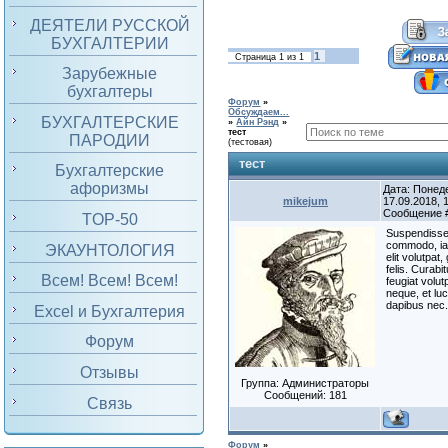
ДЕЯТЕЛИ РУССКОЙ
БУХГАЛТЕРИИ
1
Страница
1
из
1
Зарубежные
бухгалтеры
Форум
»
Обсуждаем...
БУХГАЛТЕРСКИЕ
»
Айн Рэнд
»
тест
ПАРОДИИ
(тестовая)
тест
Бухгалтерские
афоризмы
Дата: Понед
mikejum
17.09.2018, 1
Сообщение
TOP-50
Suspendisse 
commodo, ia
ЭКАУНТОЛОГИЯ
elit volutpat,
felis. Curabit
Всем! Всем! Всем!
feugiat volut
neque, et luc
dapibus nec
Excel и Бухгалтерия
Форум
Отзывы
Группа: Администраторы
Сообщений:
181
Связь
Форум
»