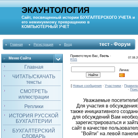
ЭКАУНТОЛОГИЯ
Сайт, посвященный истории
БУХГАЛТЕРСКОГО УЧЕТА
и
его неминуемому превращению в
КОМПЬЮТЕРНЫЙ
УЧЕТ
тест - Форум
Главная
Регистрация
Вход
Приветствую Вас
,
Гость
·
Меню Сайта
07.08.2
RSS
Главная
Личка:
ЧИТАТЬ/СКАЧАТЬ
тексты
[
Новые сообщения
·
Участники
·
Правила
·
Поис
СМОТРЕТЬ
иллюстрации
Уважаемые посетители
Для участия в обсуждениях
Реплики
также инициативного создан
ИСТОРИЯ РУССКОЙ
для обсуждений Вам необх
БУХГАЛТЕРИИ
зарегистрироваться и зайт
сайт в качестве пользовател
БУХГАЛТЕРСКИЙ
"Войти" на левой панели
СЛОВАРЬ