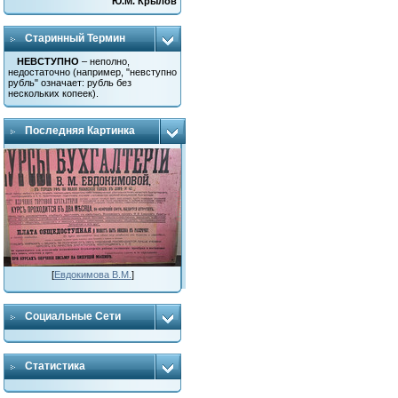
Ю.М. Крылов
Старинный Термин
НЕВСТУПНО
– неполно,
недостаточно (например, "невступно
рубль" означает: рубль без
нескольких копеек).
Последняя Картинка
[
Евдокимова В.М.
]
Социальные Сети
Статистика