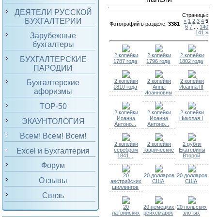
ДЕЯТЕЛИ РУССКОЙ
Страницы
:
БУХГАЛТЕРИИ
«
1
2
3
4
5
Фотографий в разделе
:
3381
6
7
...
140
141
»
Зарубежные
бухгалтеры
2 копейки
2 копейки
2 копейки
БУХГАЛТЕРСКИЕ
1787 года
1796 года
1802 года
ПАРОДИИ
2 копейки
2 копейки
2 копейки
Бухгалтерские
1810 года
Анны
Иоанна III
афоризмы
Иоанновны
TOP-50
2 копейки
2 копейки
2 копейки
Иоанна
Иоанна
Николая I
ЭКАУНТОЛОГИЯ
Антоно...
Антоно...
Всем! Всем! Всем!
2 копейки
2 копейки
2 рубля
серебром
таврические
Екатерины
Excel и Бухгалтерия
1841...
Второй
Форум
20
20 долларов
20 долларов
Отзывы
австрийских
США
США
шиллингов
Связь
20
20 немецких
20 польских
латвийских
рейхсмарок
злотых