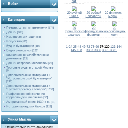
лат
Войти
20 рублей
20 рублей
20 финских
1818 г.
Елизаветы
марок
Категория
Печати, штампы, штемпели
20
20
20
[374]
французских
французских
чехословацких
Деньги
[880]
франков
франков
крон
Наглядная агитация
[54]
Искусство
[83]
Будни бухгалтерии
[116]
1-24
25-48
49-72
73-96
97-120
121-144
145-168
...
3337-3360
3361-3381
Будни экономики
[253]
Клинописные хозяйственные
документы
[72]
Деньги островов Меланезии
[26]
Торговые ряды в старой Москве
[9]
Дополнительные материалы к
"Истории русской бухгалтерии"
[297]
Дополнительные материалы к
"Бухгалтерскому словарю"
[1038]
Графическое обозначение
корреспонденции счетов
[36]
Американский офис 1930-х гг.
[21]
История канадских банков
[122]
Умная Мысль
Относительно учета доходности