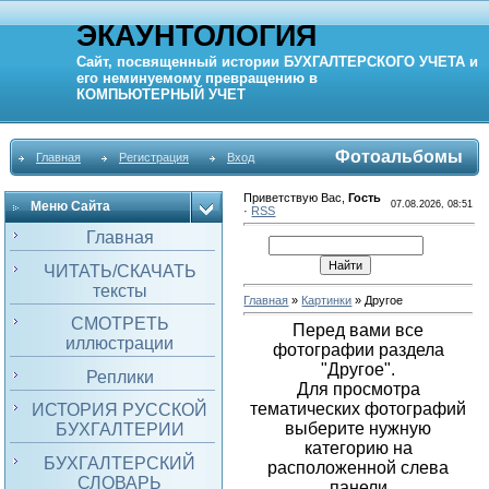
ЭКАУНТОЛОГИЯ
Сайт, посвященный истории
БУХГАЛТЕРСКОГО УЧЕТА
и
его неминуемому превращению в
КОМПЬЮТЕРНЫЙ
УЧЕТ
Фотоальбомы
Главная
Регистрация
Вход
Приветствую Вас
,
Гость
Меню Сайта
07.08.2026, 08:51
·
RSS
Главная
ЧИТАТЬ/СКАЧАТЬ
тексты
Главная
»
Картинки
» Другое
СМОТРЕТЬ
П
еред вами все
иллюстрации
фотографии раздела
"Другое"
.
Реплики
Для просмотра
тематических фотографий
ИСТОРИЯ РУССКОЙ
выберите нужную
БУХГАЛТЕРИИ
категорию на
БУХГАЛТЕРСКИЙ
расположенной слева
СЛОВАРЬ
панели