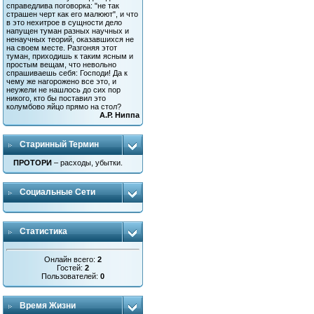
справедлива поговорка: "не так
страшен черт как его малюют", и что
в это нехитрое в сущности дело
напущен туман разных научных и
ненаучных теорий, оказавшихся не
на своем месте. Разгоняя этот
туман, приходишь к таким ясным и
простым вещам, что невольно
спрашиваешь себя: Господи! Да к
чему же нагорожено все это, и
неужели не нашлось до сих пор
никого, кто бы поставил это
колумбово яйцо прямо на стол?
А.Р. Ниппа
Старинный Термин
ПРОТОРИ
– расходы, убытки.
Социальные Сети
Статистика
Онлайн всего:
2
Гостей:
2
Пользователей:
0
Время Жизни