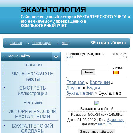
ЭКАУНТОЛОГИЯ
Сайт, посвященный истории
БУХГАЛТЕРСКОГО УЧЕТА
и
его неминуемому превращению в
КОМПЬЮТЕРНЫЙ
УЧЕТ
Фотоальбомы
Главная
Регистрация
Вход
Приветствую Вас
,
Гость
·
09.08.2026,
Меню Сайта
RSS
10:10
Главная
Личка:
ЧИТАТЬ/СКАЧАТЬ
тексты
Главная
»
Картинки
»
Другое
»
Будни
СМОТРЕТЬ
бухгалтерии
» Бухгалтер
иллюстрации
Реплики
Бухгалтер за работой
ИСТОРИЯ РУССКОЙ
Размеры: 500x397px / 145.9Kb
БУХГАЛТЕРИИ
Дата
: 31.03.2012 |
Теги
:
бухгалтер
|
Добавил
:
mikejum
БУХГАЛТЕРСКИЙ
СЛОВАРЬ