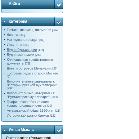
Войти
Категория
Печати, штампы, штемпели
[374]
Деньги
[880]
Наглядная агитация
[54]
Искусство
[83]
Будни бухгалтерии
[116]
Будни экономики
[253]
Клинописные хозяйственные
документы
[72]
Деньги островов Меланезии
[26]
Торговые ряды в старой Москве
[9]
Дополнительные материалы к
"Истории русской бухгалтерии"
[297]
Дополнительные материалы к
"Бухгалтерскому словарю"
[1038]
Графическое обозначение
корреспонденции счетов
[36]
Американский офис 1930-х гг.
[21]
История канадских банков
[122]
Умная Мысль
Счетоводство (бухгалтерия)