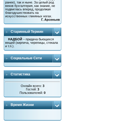
ранее), так и ныне. За целый род
веков бухгалтерия, как знание, не
подвиглась вперед, продолжая
благодушествовать на
искусственных глиняных ногах.
Г. Арсеньев
Старинный Термин
НАДБОЙ
– придача бьющихся
вещей (кирпича, черепицы, стекала
и т.п.).
Социальные Сети
Статистика
Онлайн всего:
3
Гостей:
3
Пользователей:
0
Время Жизни