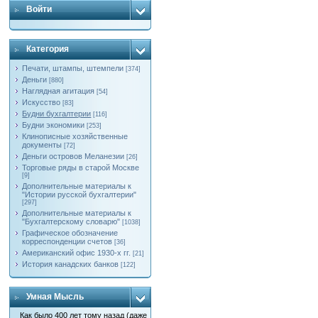
Войти
Категория
Печати, штампы, штемпели
[374]
Деньги
[880]
Наглядная агитация
[54]
Искусство
[83]
Будни бухгалтерии
[116]
Будни экономики
[253]
Клинописные хозяйственные
документы
[72]
Деньги островов Меланезии
[26]
Торговые ряды в старой Москве
[9]
Дополнительные материалы к
"Истории русской бухгалтерии"
[297]
Дополнительные материалы к
"Бухгалтерскому словарю"
[1038]
Графическое обозначение
корреспонденции счетов
[36]
Американский офис 1930-х гг.
[21]
История канадских банков
[122]
Умная Мысль
Как было 400 лет тому назад (даже