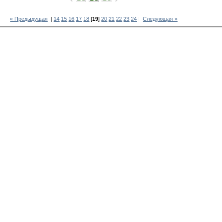
« Предыдущая
|
14
15
16
17
18
[
19
]
20
21
22
23
24
|
Следующая »