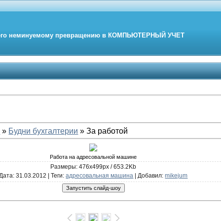
его неминуемому превращению в
КОМПЬЮТЕРНЫЙ
УЧЕТ
е
»
Будни бухгалтерии
» За работой
Работа на адресовальной машине
Размеры: 476x499px / 653.2Kb
Дата
: 31.03.2012 |
Теги
:
адресовальная машина
|
Добавил
:
mikejum