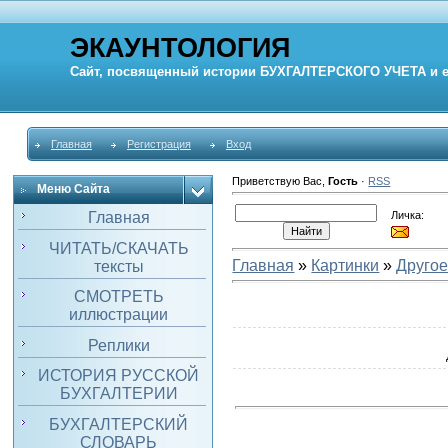
ЭКАУНТОЛОГИЯ
Сайт, посвященный истории
БУХГАЛТЕРСКОГО УЧЕТА
и 
Главная
Регистрация
Вход
Приветствую Вас
,
Гость
·
RSS
Меню Сайта
Личка:
Главная
ЧИТАТЬ/СКАЧАТЬ
Главная
»
Картинки
»
Друго
тексты
СМОТРЕТЬ
иллюстрации
Реплики
ИСТОРИЯ РУССКОЙ
БУХГАЛТЕРИИ
БУХГАЛТЕРСКИЙ
СЛОВАРЬ