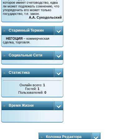
которое имеет счетоводство, едва
ли может подлежать сомнению, что
упорядочить его может только
государство, т.е. закон.
А.А. Суходольский
Старинный Термин
НЕГОЦИЯ
– коммерческая
сделка, торговля.
Социальные Сети
Статистика
Онлайн всего:
1
Гостей:
1
Пользователей:
0
Время Жизни
Колонка Редактора