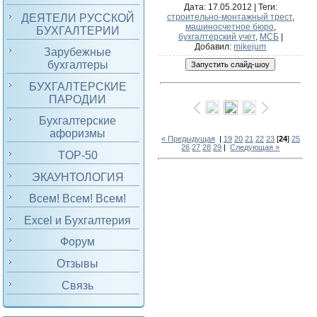
Дата
: 17.05.2012 |
Теги
:
ДЕЯТЕЛИ РУССКОЙ
строительно-монтажный трест
,
машиносчетное бюро
,
БУХГАЛТЕРИИ
бухгалтерский учет
,
МСБ
|
Добавил
:
mikejum
Зарубежные
бухгалтеры
БУХГАЛТЕРСКИЕ
ПАРОДИИ
Бухгалтерские
афоризмы
« Предыдущая
|
19
20
21
22
23
[
24
]
25
26
27
28
29
|
Следующая »
TOP-50
ЭКАУНТОЛОГИЯ
Всем! Всем! Всем!
Excel и Бухгалтерия
Форум
Отзывы
Связь