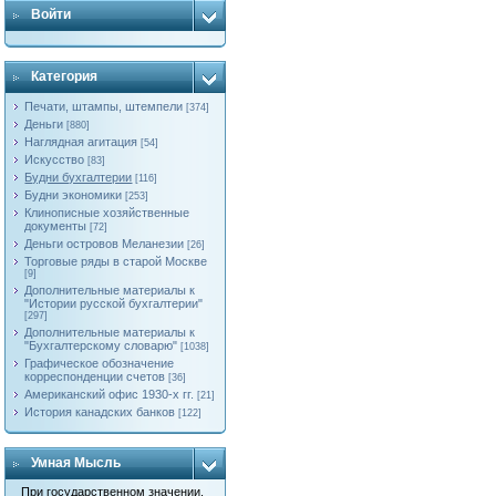
Войти
Категория
Печати, штампы, штемпели
[374]
Деньги
[880]
Наглядная агитация
[54]
Искусство
[83]
Будни бухгалтерии
[116]
Будни экономики
[253]
Клинописные хозяйственные
документы
[72]
Деньги островов Меланезии
[26]
Торговые ряды в старой Москве
[9]
Дополнительные материалы к
"Истории русской бухгалтерии"
[297]
Дополнительные материалы к
"Бухгалтерскому словарю"
[1038]
Графическое обозначение
корреспонденции счетов
[36]
Американский офис 1930-х гг.
[21]
История канадских банков
[122]
Умная Мысль
При государственном значении,