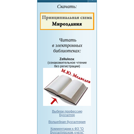
Скачать:
Читать
в электронных
библиотеках
:
Zelluloza
:
(ознакомительное чтение
без регистрации)
Выбери профессию
Бухгалтер
Волшебная бухгалтерия
Комментарии к ФЗ "О
Бухгалтерском учете"