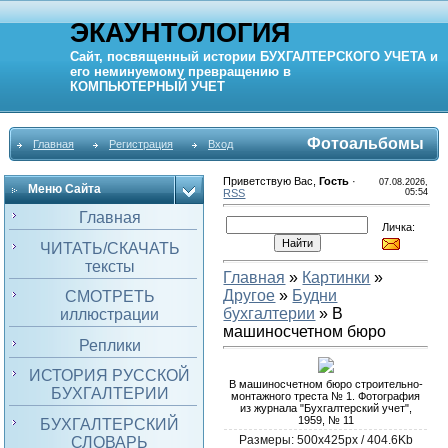
ЭКАУНТОЛОГИЯ
Сайт, посвященный истории
БУХГАЛТЕРСКОГО УЧЕТА
и
его неминуемому превращению в
КОМПЬЮТЕРНЫЙ
УЧЕТ
Фотоальбомы
Главная
Регистрация
Вход
Приветствую Вас
,
Гость
·
07.08.2026,
Меню Сайта
RSS
05:54
Главная
Личка:
ЧИТАТЬ/СКАЧАТЬ
тексты
Главная
»
Картинки
»
Другое
»
Будни
СМОТРЕТЬ
бухгалтерии
» В
иллюстрации
машиносчетном бюро
Реплики
ИСТОРИЯ РУССКОЙ
В машиносчетном бюро строительно-
БУХГАЛТЕРИИ
монтажного треста № 1. Фотография
из журнала "Бухгалтерский учет",
1959, № 11
БУХГАЛТЕРСКИЙ
Размеры: 500x425px / 404.6Kb
СЛОВАРЬ