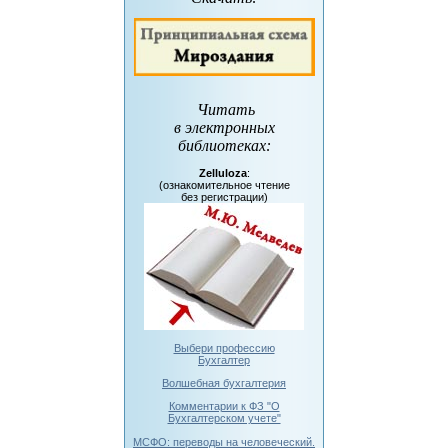
Читать
в электронных
библиотеках
:
Zelluloza
:
(ознакомительное чтение
без регистрации)
Выбери профессию
Бухгалтер
Волшебная бухгалтерия
Комментарии к ФЗ "О
Бухгалтерском учете"
МСФО: переводы на человеческий.