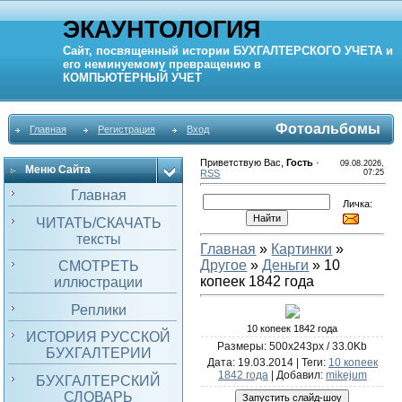
ЭКАУНТОЛОГИЯ
Сайт, посвященный истории
БУХГАЛТЕРСКОГО УЧЕТА
и
его неминуемому превращению в
КОМПЬЮТЕРНЫЙ
УЧЕТ
Фотоальбомы
Главная
Регистрация
Вход
Приветствую Вас
,
Гость
·
09.08.2026,
Меню Сайта
RSS
07:25
Главная
Личка:
ЧИТАТЬ/СКАЧАТЬ
тексты
Главная
»
Картинки
»
Другое
»
Деньги
» 10
СМОТРЕТЬ
копеек 1842 года
иллюстрации
Реплики
10 копеек 1842 года
ИСТОРИЯ РУССКОЙ
Размеры: 500x243px / 33.0Kb
БУХГАЛТЕРИИ
Дата
: 19.03.2014 |
Теги
:
10 копеек
1842 года
|
Добавил
:
mikejum
БУХГАЛТЕРСКИЙ
СЛОВАРЬ