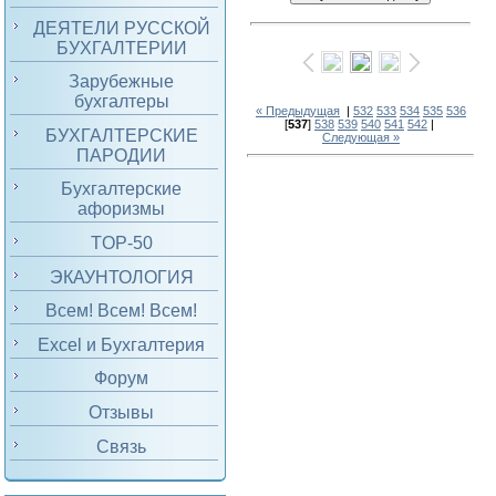
ДЕЯТЕЛИ РУССКОЙ
БУХГАЛТЕРИИ
Зарубежные
бухгалтеры
« Предыдущая
|
532
533
534
535
536
[
537
]
538
539
540
541
542
|
БУХГАЛТЕРСКИЕ
Следующая »
ПАРОДИИ
Бухгалтерские
афоризмы
TOP-50
ЭКАУНТОЛОГИЯ
Всем! Всем! Всем!
Excel и Бухгалтерия
Форум
Отзывы
Связь