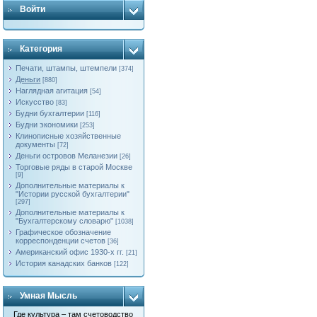
Войти
Категория
Печати, штампы, штемпели
[374]
Деньги
[880]
Наглядная агитация
[54]
Искусство
[83]
Будни бухгалтерии
[116]
Будни экономики
[253]
Клинописные хозяйственные
документы
[72]
Деньги островов Меланезии
[26]
Торговые ряды в старой Москве
[9]
Дополнительные материалы к
"Истории русской бухгалтерии"
[297]
Дополнительные материалы к
"Бухгалтерскому словарю"
[1038]
Графическое обозначение
корреспонденции счетов
[36]
Американский офис 1930-х гг.
[21]
История канадских банков
[122]
Умная Мысль
Где культура – там счетоводство