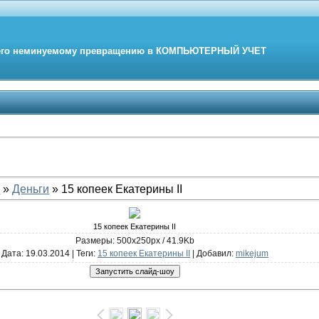
его неминуемому превращению в
КОМПЬЮТЕРНЫЙ
УЧЕТ
е
»
Деньги
» 15 копеек Екатерины II
15 копеек Екатерины II
Размеры: 500x250px / 41.9Kb
Дата
: 19.03.2014 |
Теги
:
15 копеек Екатерины II
|
Добавил
:
mikejum