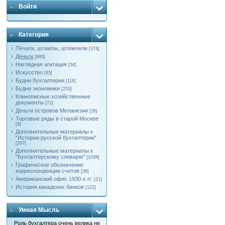
Войти
Категория
Печати, штампы, штемпели
[374]
Деньги
[880]
Наглядная агитация
[54]
Искусство
[83]
Будни бухгалтерии
[116]
Будни экономики
[253]
Клинописные хозяйственные
документы
[72]
Деньги островов Меланезии
[26]
Торговые ряды в старой Москве
[9]
Дополнительные материалы к
"Истории русской бухгалтерии"
[297]
Дополнительные материалы к
"Бухгалтерскому словарю"
[1038]
Графическое обозначение
корреспонденции счетов
[36]
Американский офис 1930-х гг.
[21]
История канадских банков
[122]
Умная Мысль
Роль бухгалтера очень велика не