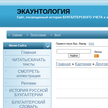
ЭКАУНТОЛОГИЯ
Сайт, посвященный истории
БУХГАЛТЕРСКОГО УЧЕТА
и 
Главная
Регистрация
Вход
Приветствую Вас
,
Гость
·
RSS
Меню Сайта
Личка:
Главная
ЧИТАТЬ/СКАЧАТЬ
Главная
»
Картинки
»
Друго
тексты
СМОТРЕТЬ
иллюстрации
Реплики
ИСТОРИЯ РУССКОЙ
БУХГАЛТЕРИИ
БУХГАЛТЕРСКИЙ
СЛОВАРЬ