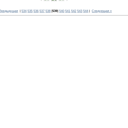
 Предыдущая
|
534
535
536
537
538
[
539
]
540
541
542
543
544
|
Следующая »