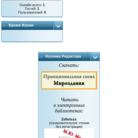
Онлайн всего:
1
Гостей:
1
Пользователей:
0
Время Жизни
Колонка Редактора
Скачать:
Читать
в электронных
библиотеках
:
Zelluloza
:
(ознакомительное чтение
без регистрации)