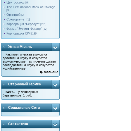
Центросоюз
[9]
The First national Bank of Chicago
[9]
Оргстрой
[2]
Союзоргучет
[1]
Корпорация "Берроуз"
[261]
Фирма "Эллиот-Фишер"
[12]
Корпорация IBM
[189]
Умная Мысль
Как политическая экономия
делится на науку и искусство
экономические, так и счетоводство
распадается на науку и искусство
хозяйственные.
Д. Мальоне
Старинный Термин
БИРС
– у лошадиных
барышников: 1 руб.
Социальные Сети
Статистика