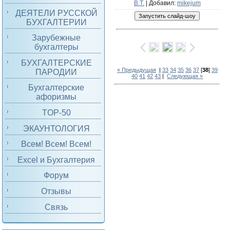
В.Т.
|
Добавил
:
mikejum
ДЕЯТЕЛИ РУССКОЙ
БУХГАЛТЕРИИ
Зарубежные
бухгалтеры
БУХГАЛТЕРСКИЕ
« Предыдущая
|
33
34
35
36
37
[
38
]
39
ПАРОДИИ
40
41
42
43
|
Следующая »
Бухгалтерские
афоризмы
TOP-50
ЭКАУНТОЛОГИЯ
Всем! Всем! Всем!
Excel и Бухгалтерия
Форум
Отзывы
Связь