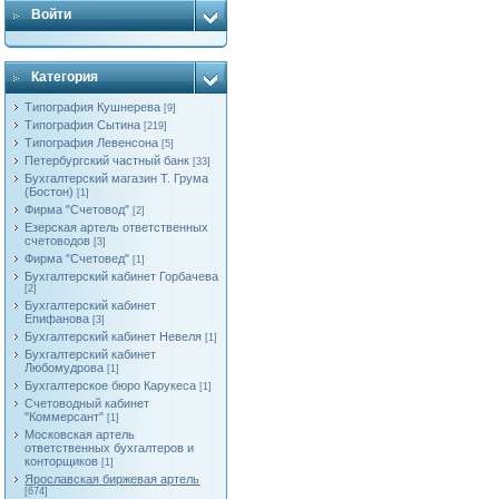
Войти
Категория
Типография Кушнерева
[9]
Типография Сытина
[219]
Типография Левенсона
[5]
Петербургский частный банк
[33]
Бухгалтерский магазин Т. Грума
(Бостон)
[1]
Фирма "Счетовод"
[2]
Езерская артель ответственных
счетоводов
[3]
Фирма "Счетовед"
[1]
Бухгалтерский кабинет Горбачева
[2]
Бухгалтерский кабинет
Епифанова
[3]
Бухгалтерский кабинет Невеля
[1]
Бухгалтерский кабинет
Любомудрова
[1]
Бухгалтерское бюро Карукеса
[1]
Счетоводный кабинет
"Коммерсант"
[1]
Московская артель
ответственных бухгалтеров и
конторщиков
[1]
Яроcлавская биржевая артель
[674]