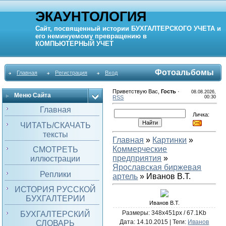
ЭКАУНТОЛОГИЯ
Сайт, посвященный истории
БУХГАЛТЕРСКОГО УЧЕТА
и
его неминуемому превращению в
КОМПЬЮТЕРНЫЙ
УЧЕТ
Фотоальбомы
Главная
Регистрация
Вход
Приветствую Вас
,
Гость
·
08.08.2026,
Меню Сайта
RSS
00:30
Главная
Личка:
ЧИТАТЬ/СКАЧАТЬ
тексты
Главная
»
Картинки
»
Коммерческие
СМОТРЕТЬ
предприятия
»
иллюстрации
Яроcлавская биржевая
Реплики
артель
» Иванов В.Т.
ИСТОРИЯ РУССКОЙ
БУХГАЛТЕРИИ
Иванов В.Т.
Размеры: 348x451px / 67.1Kb
БУХГАЛТЕРСКИЙ
Дата
: 14.10.2015 |
Теги
:
Иванов
СЛОВАРЬ