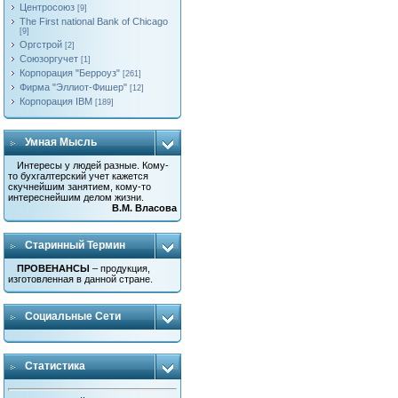
Центросоюз
[9]
The First national Bank of Chicago
[9]
Оргстрой
[2]
Союзоргучет
[1]
Корпорация "Берроуз"
[261]
Фирма "Эллиот-Фишер"
[12]
Корпорация IBM
[189]
Умная Мысль
Интересы у людей разные. Кому-
то бухгалтерский учет кажется
скучнейшим занятием, кому-то
интереснейшим делом жизни.
В.М. Власова
Старинный Термин
ПРОВЕНАНСЫ
– продукция,
изготовленная в данной стране.
Социальные Сети
Статистика