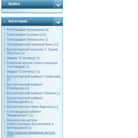
Войти
Категория
Типография Кушнерева
[9]
Типография Сытина
[219]
Типография Левенсона
[5]
Петербургский частный банк
[33]
Бухгалтерский магазин Т. Грума
(Бостон)
[1]
Фирма "Счетовод"
[2]
Езерская артель ответственных
счетоводов
[3]
Фирма "Счетовед"
[1]
Бухгалтерский кабинет Горбачева
[2]
Бухгалтерский кабинет
Епифанова
[3]
Бухгалтерский кабинет Невеля
[1]
Бухгалтерский кабинет
Любомудрова
[1]
Бухгалтерское бюро Карукеса
[1]
Счетоводный кабинет
"Коммерсант"
[1]
Московская артель
ответственных бухгалтеров и
конторщиков
[1]
Яроcлавская биржевая артель
[674]