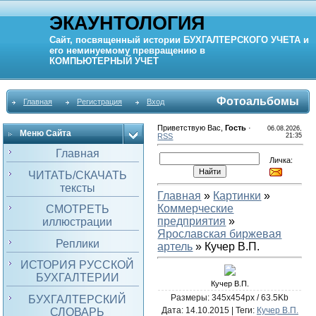
ЭКАУНТОЛОГИЯ
Сайт, посвященный истории
БУХГАЛТЕРСКОГО УЧЕТА
и
его неминуемому превращению в
КОМПЬЮТЕРНЫЙ
УЧЕТ
Фотоальбомы
Главная
Регистрация
Вход
Приветствую Вас
,
Гость
·
06.08.2026,
Меню Сайта
RSS
21:35
Главная
Личка:
ЧИТАТЬ/СКАЧАТЬ
тексты
Главная
»
Картинки
»
Коммерческие
СМОТРЕТЬ
предприятия
»
иллюстрации
Яроcлавская биржевая
Реплики
артель
» Кучер В.П.
ИСТОРИЯ РУССКОЙ
БУХГАЛТЕРИИ
Кучер В.П.
Размеры: 345x454px / 63.5Kb
БУХГАЛТЕРСКИЙ
Дата
: 14.10.2015 |
Теги
:
Кучер В.П.
СЛОВАРЬ