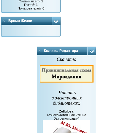
Онлайн всего:
1
Гостей:
1
Пользователей:
0
Время Жизни
Колонка Редактора
Скачать:
Читать
в электронных
библиотеках
:
Zelluloza
:
(ознакомительное чтение
без регистрации)