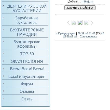
|
Добавил
:
mikejum
ДЕЯТЕЛИ РУССКОЙ
БУХГАЛТЕРИИ
Зарубежные
бухгалтеры
БУХГАЛТЕРСКИЕ
« Предыдущая
|
38
39
40
41
42
[
43
]
44
ПАРОДИИ
45
46
47
48
|
Следующая »
Бухгалтерские
афоризмы
TOP-50
ЭКАУНТОЛОГИЯ
Всем! Всем! Всем!
Excel и Бухгалтерия
Форум
Отзывы
Связь