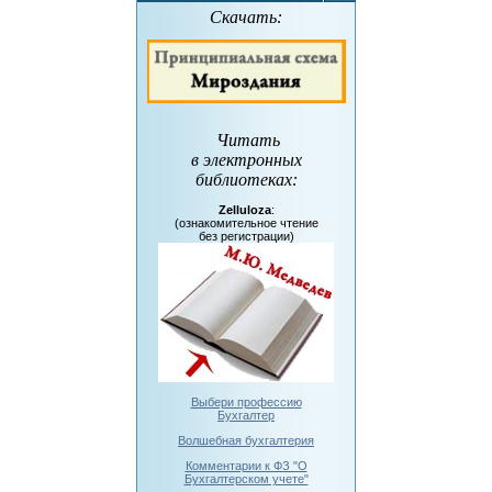
Скачать:
Читать
в электронных
библиотеках
:
Zelluloza
:
(ознакомительное чтение
без регистрации)
Выбери профессию
Бухгалтер
Волшебная бухгалтерия
Комментарии к ФЗ "О
Бухгалтерском учете"