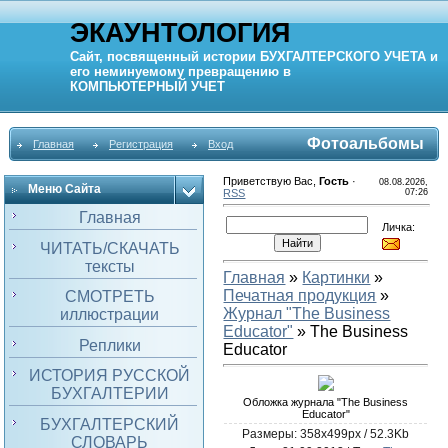
ЭКАУНТОЛОГИЯ
Сайт, посвященный истории
БУХГАЛТЕРСКОГО УЧЕТА
и
его неминуемому превращению в
КОМПЬЮТЕРНЫЙ
УЧЕТ
Фотоальбомы
Главная
Регистрация
Вход
Приветствую Вас
,
Гость
·
08.08.2026,
Меню Сайта
RSS
07:26
Главная
Личка:
ЧИТАТЬ/СКАЧАТЬ
тексты
Главная
»
Картинки
»
Печатная продукция
»
СМОТРЕТЬ
Журнал "The Business
иллюстрации
Educator"
» The Business
Реплики
Educator
ИСТОРИЯ РУССКОЙ
БУХГАЛТЕРИИ
Обложка журнала "The Business
Educator"
БУХГАЛТЕРСКИЙ
Размеры: 358x499px / 52.3Kb
СЛОВАРЬ