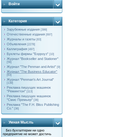
Войти
Категория
Зарубежные издания
[399]
Отечественные издания
[697]
Журналы и газеты
[63]
Объявления
[2278]
Каллиграфия
[497]
Буклеты фирмы "Бэрроуз"
[10]
Журнал "Bookseller and Stationer"
[56]
Журнал "The Penman and Artist"
[9]
Журнал "The Business Educator"
[63]
Журнал "Penman's Art Journal"
[139]
Реклама пишущих машинок
"Ремингтон"
[113]
Реклама пишущих машинок
"Смис Премьер"
[36]
Реклама "The F.H. Bliss Publishing
Co."
[36]
Умная Мысль
Без бухгалтерии ни одно
предприятие не может достичь