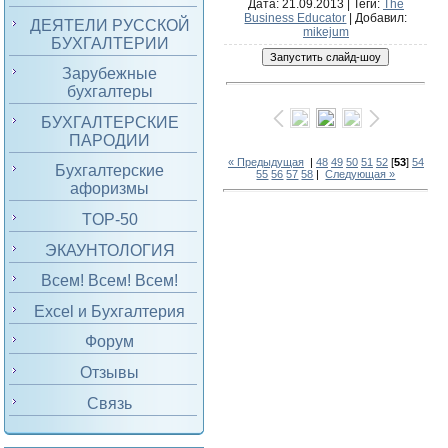
Дата
: 21.09.2013 |
Теги
:
The
Business Educator
|
Добавил
:
ДЕЯТЕЛИ РУССКОЙ
mikejum
БУХГАЛТЕРИИ
Зарубежные
бухгалтеры
БУХГАЛТЕРСКИЕ
ПАРОДИИ
« Предыдущая
|
48
49
50
51
52
[
53
]
54
Бухгалтерские
55
56
57
58
|
Следующая »
афоризмы
TOP-50
ЭКАУНТОЛОГИЯ
Всем! Всем! Всем!
Excel и Бухгалтерия
Форум
Отзывы
Связь