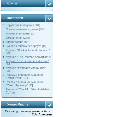
Войти
Категория
Зарубежные издания
[399]
Отечественные издания
[697]
Журналы и газеты
[63]
Объявления
[2278]
Каллиграфия
[497]
Буклеты фирмы "Бэрроуз"
[10]
Журнал "Bookseller and Stationer"
[56]
Журнал "The Penman and Artist"
[9]
Журнал "The Business Educator"
[63]
Журнал "Penman's Art Journal"
[139]
Реклама пишущих машинок
"Ремингтон"
[113]
Реклама пишущих машинок
"Смис Премьер"
[36]
Реклама "The F.H. Bliss Publishing
Co."
[36]
Умная Мысль
Счетоводство надо уметь любить.
С.А. Алексеев