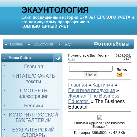
ЭКАУНТОЛОГИЯ
Сайт, посвященный истории
БУХГАЛТЕРСКОГО УЧЕТА
и
его неминуемому превращению в
КОМПЬЮТЕРНЫЙ
УЧЕТ
Фотоальбомы
Главная
Регистрация
Вход
Приветствую Вас
,
Гость
·
08.08.2026,
Меню Сайта
RSS
08:57
Главная
Личка:
ЧИТАТЬ/СКАЧАТЬ
тексты
Главная
»
Картинки
»
Печатная продукция
»
СМОТРЕТЬ
Журнал "The Business
иллюстрации
Educator"
» The Business
Реплики
Educator
ИСТОРИЯ РУССКОЙ
БУХГАЛТЕРИИ
Обложка журнала "The Business
Educator"
БУХГАЛТЕРСКИЙ
Размеры: 366x500px / 42.3Kb
СЛОВАРЬ