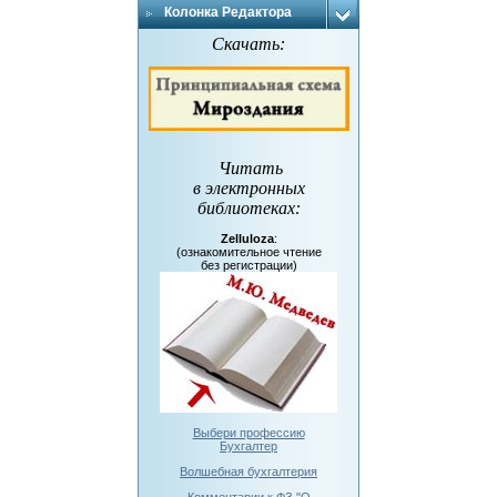
Колонка Редактора
Скачать:
Читать
в электронных
библиотеках
:
Zelluloza
:
(ознакомительное чтение
без регистрации)
Выбери профессию
Бухгалтер
Волшебная бухгалтерия
Комментарии к ФЗ "О