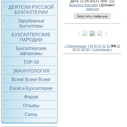
Дата
: 21.09.2013 |
Теги
:
The
Business Educator
|
Добавил
:
ДЕЯТЕЛИ РУССКОЙ
mikejum
БУХГАЛТЕРИИ
Зарубежные
бухгалтеры
БУХГАЛТЕРСКИЕ
ПАРОДИИ
« Предыдущая
|
49
50
51
52
53
[
54
]
55
Бухгалтерские
56
57
58
59
|
Следующая »
афоризмы
TOP-50
ЭКАУНТОЛОГИЯ
Всем! Всем! Всем!
Excel и Бухгалтерия
Форум
Отзывы
Связь