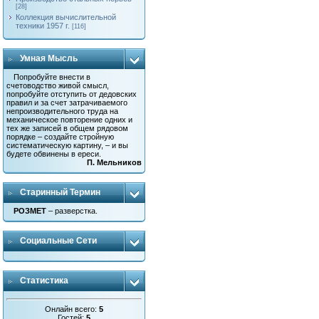
[28]
Коллекция вычислительной
техники 1957 г.
[116]
Умная Мысль
Попробуйте внести в
счетоводство живой смысл,
попробуйте отступить от дедовских
правил и за счет затрачиваемого
непроизводительного труда на
механическое повторение одних и
тех же записей в общем рядовом
порядке – создайте стройную
систематическую картину, – и вы
будете обвинены в ереси.
П. Мельников
Старинный Термин
РОЗМЕТ
– разверстка.
Социальные Сети
Статистика
Онлайн всего:
5
Гостей:
5