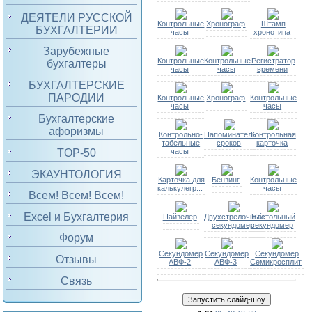
ДЕЯТЕЛИ РУССКОЙ
Контрольные
Хронограф
Штамп
БУХГАЛТЕРИИ
часы
хронотипа
Зарубежные
Контрольные
Контрольные
Регистратор
бухгалтеры
часы
часы
времени
БУХГАЛТЕРСКИЕ
ПАРОДИИ
Контрольные
Хронограф
Контрольные
часы
часы
Бухгалтерские
афоризмы
Контрольно-
Напоминатель
Контрольная
табельные
сроков
карточка
TOP-50
часы
ЭКАУНТОЛОГИЯ
Карточка для
Бензинг
Контрольные
калькулегр...
часы
Всем! Всем! Всем!
Excel и Бухгалтерия
Пайзелер
Двухстрелочный
Настольный
секундомер
секундомер
Форум
Секундомер
Секундомер
Секундомер
Отзывы
АВФ-2
АВФ-3
Семикросплит
Связь