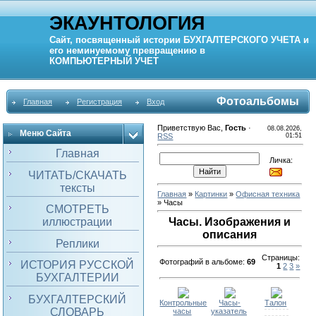
ЭКАУНТОЛОГИЯ
Сайт, посвященный истории
БУХГАЛТЕРСКОГО УЧЕТА
и
его неминуемому превращению в
КОМПЬЮТЕРНЫЙ
УЧЕТ
Фотоальбомы
Главная
Регистрация
Вход
Приветствую Вас
,
Гость
·
08.08.2026,
Меню Сайта
RSS
01:51
Главная
Личка:
ЧИТАТЬ/СКАЧАТЬ
тексты
Главная
»
Картинки
»
Офисная техника
» Часы
СМОТРЕТЬ
иллюстрации
Часы. Изображения и
описания
Реплики
Страницы
:
Фотографий в альбоме
:
69
ИСТОРИЯ РУССКОЙ
1
2
3
»
БУХГАЛТЕРИИ
БУХГАЛТЕРСКИЙ
Контрольные
Часы-
Талон
СЛОВАРЬ
часы
указатель