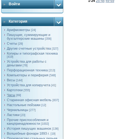
1-24
25-48
49-69
Войти
Категория
Арифмометры
[24]
Пишущие, суммирующие и
бухгалтерские машины
[356]
Счеты
[29]
Другие счетные устройства
[327]
Копиры и типографская техника
[419]
Устройства для работы с
деньгами
[78]
Перфорационная техника
[213]
Компьютеры и периферия
[548]
Весы
[144]
Устройства для копиручета
[41]
Картотеки
[555]
Часы
[69]
Старинная офисная мебель
[837]
Настольные пейзажи
[12]
Чернильницы
[277]
Ластики
[23]
Прочие приспособления и
канцпринадлежности
[1002]
История пишущих машинок
[136]
Волшебные фонари 1893 г.
[19]
Производство стальных перьев