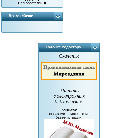
Пользователей:
0
Время Жизни
Колонка Редактора
Скачать:
Читать
в электронных
библиотеках
:
Zelluloza
:
(ознакомительное чтение
без регистрации)