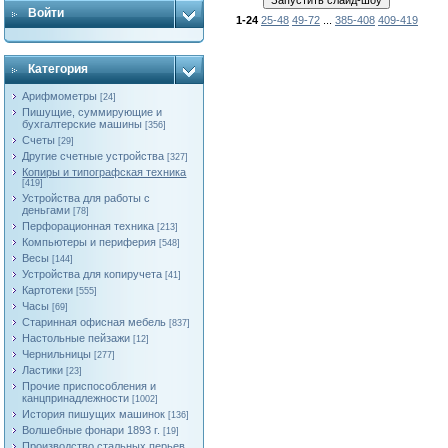
Войти
1-24
25-48
49-72
...
385-408
409-419
Категория
Арифмометры
[24]
Пишущие, суммирующие и
бухгалтерские машины
[356]
Счеты
[29]
Другие счетные устройства
[327]
Копиры и типографская техника
[419]
Устройства для работы с
деньгами
[78]
Перфорационная техника
[213]
Компьютеры и периферия
[548]
Весы
[144]
Устройства для копиручета
[41]
Картотеки
[555]
Часы
[69]
Старинная офисная мебель
[837]
Настольные пейзажи
[12]
Чернильницы
[277]
Ластики
[23]
Прочие приспособления и
канцпринадлежности
[1002]
История пишущих машинок
[136]
Волшебные фонари 1893 г.
[19]
Производство стальных перьев