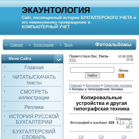
ЭКАУНТОЛОГИЯ
Сайт, посвященный истории
БУХГАЛТЕРСКОГО УЧЕТА
и
его неминуемому превращению в
КОМПЬЮТЕРНЫЙ
УЧЕТ
Фотоальбомы
Главная
Регистрация
Вход
Приветствую Вас
,
Гость
·
10.08.2026,
Меню Сайта
RSS
12:31
Главная
Личка:
ЧИТАТЬ/СКАЧАТЬ
тексты
Главная
»
Картинки
»
Офисная техника
» Копиры и типографская техника
СМОТРЕТЬ
иллюстрации
Копировальные
устройства и другая
Реплики
типографская техника
ИСТОРИЯ РУССКОЙ
Страницы
:
БУХГАЛТЕРИИ
Фотографий в альбоме
:
419
1
2
3
...
17
18
»
БУХГАЛТЕРСКИЙ
СЛОВАРЬ