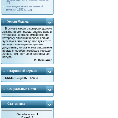
[28]
Коллекция вычислительной
техники 1957 г.
[116]
Умная Мысль
В основе каждого контроля должно
лежать, всего прежде, знание дела и
тот ничем не объяснимый нюх, по
которому опытный человек сейчас
чувствует, что вот де мол тут что-то
неладно, а не одни цифры или
документы, которые злоумышленник
всегда способен подобрать гораздо
лучше, чем честная и благородная
натура.
И. Фелькнер
Старинный Термин
КАБОЛЬЩИНА
– аванс.
Социальные Сети
Статистика
Онлайн всего:
1
Гостей:
1