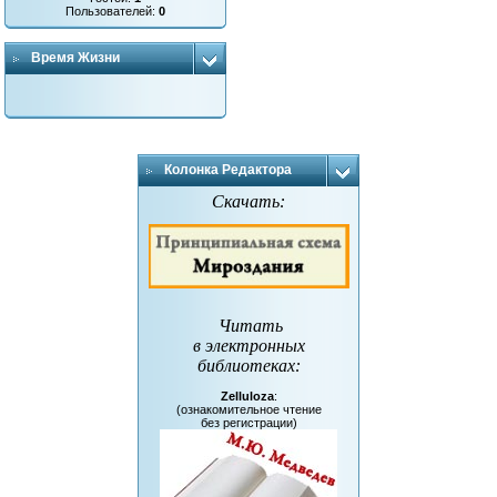
Пользователей:
0
Время Жизни
Колонка Редактора
Скачать:
Читать
в электронных
библиотеках
:
Zelluloza
:
(ознакомительное чтение
без регистрации)