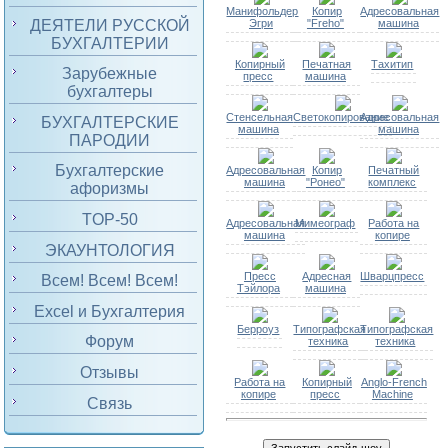
Манифольдер
Копир
Адресовальная
ДЕЯТЕЛИ РУССКОЙ
Эгри
"Freho"
машина
БУХГАЛТЕРИИ
Копирный
Печатная
Тахитип
Зарубежные
пресс
машина
бухгалтеры
Стенсельная
Светокопирование
Адресовальная
БУХГАЛТЕРСКИЕ
машина
машина
ПАРОДИИ
Бухгалтерские
Адресовальная
Копир
Печатный
машина
"Ронео"
комплекс
афоризмы
TOP-50
Адресовальная
Мимеограф
Работа на
машина
копире
ЭКАУНТОЛОГИЯ
Пресс
Адресная
Шварцпресс
Всем! Всем! Всем!
Тэйлора
машина
Excel и Бухгалтерия
Берроуз
Типографская
Типографская
Форум
техника
техника
Отзывы
Работа на
Копирный
Anglo-French
копире
пресс
Machine
Связь