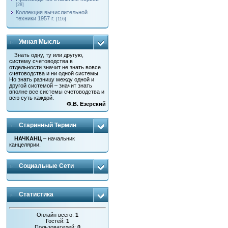
[28]
Коллекция вычислительной
техники 1957 г.
[116]
Умная Мысль
Знать одну, ту или другую,
систему счетоводства в
отдельности значит не знать вовсе
счетоводства и ни одной системы.
Но знать разницу между одной и
другой системой – значит знать
вполне все системы счетоводства и
всю суть каждой.
Ф.В. Езерский
Старинный Термин
НАЧКАНЦ
– начальник
канцелярии.
Социальные Сети
Статистика
Онлайн всего:
1
Гостей:
1
Пользователей:
0