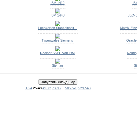
IBM 1412
IB
IBM 1443
LEO-B
Lochkerten Stanzeinheit...
Matrix-Einz
Typenwalze Siemens
Oracle
Rediner SSEC von IBM
Remin
Siemag
S
1-24
25-48
49-72
73-96
...
505-528
529-548