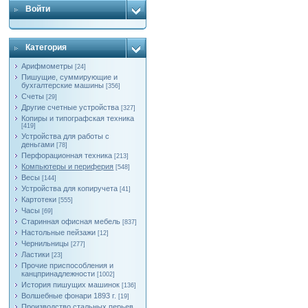
Войти
Категория
Арифмометры
[24]
Пишущие, суммирующие и
бухгалтерские машины
[356]
Счеты
[29]
Другие счетные устройства
[327]
Копиры и типографская техника
[419]
Устройства для работы с
деньгами
[78]
Перфорационная техника
[213]
Компьютеры и периферия
[548]
Весы
[144]
Устройства для копиручета
[41]
Картотеки
[555]
Часы
[69]
Старинная офисная мебель
[837]
Настольные пейзажи
[12]
Чернильницы
[277]
Ластики
[23]
Прочие приспособления и
канцпринадлежности
[1002]
История пишущих машинок
[136]
Волшебные фонари 1893 г.
[19]
Производство стальных перьев