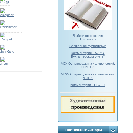
M 1415
elegleser
elzeichendru...
Выбери профессию
-Computer
Бухгалтер
Волшебная бухгалтерия
gton Rand
Комментарии к ФЗ "О
Бухгалтерском учете"
МСФО: переводы на человеческий.
iemag
Вып. 1-3
МСФО: переводы на человеческий.
Вып. 4
Комментарии к ПБУ 24
Постоянные Авторы