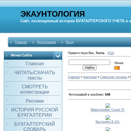
ЭКАУНТОЛОГИЯ
Сайт, посвященный истории
БУХГАЛТЕРСКОГО УЧЕТА
и 
Главная
Регистрация
Вход
Приветствую Вас
,
Гость
·
RSS
Меню Сайта
Личка:
Главная
ЧИТАТЬ/СКАЧАТЬ
Главная
»
Картинки
»
Офисная техника
» 
тексты
СМОТРЕТЬ
иллюстрации
Фотографий в альбоме
:
548
Реплики
ИСТОРИЯ РУССКОЙ
Blattschreiber Creed 75
БУХГАЛТЕРИИ
Burroughs B 101
БУХГАЛТЕРСКИЙ
СЛОВАРЬ