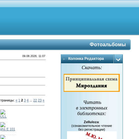
Фотоальбомы
09.08.2026, 11:07
Колонка Редактора
Скачать:
траницы
:
«
1
2
3
4
...
22
23
»
Читать
в электронных
библиотеках
:
BULL
Zelluloza
:
(ознакомительное чтение
ghs E 101
без регистрации)