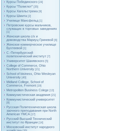
Курсы Побединского
[24]
Курсы "Полиглот"
[35]
Курсы Хагельстрема
[9]
Курсы Шмита
[2]
Училище Мансфельд
[1]
Петровские курсы мальчиков,
служащих в торговых заведениях
[1]
Женская школа с/х и
домоводства Мариуц-Гриневой
[6]
Женское коммерческое училище
Бухтеевой
[1]
С.-Петербургский
политехнический институт
[7]
Университет Шанявского
[5]
College of Commerce, Ohio
Northern University
[21]
School of bisiness, Ohio Wesleyan
University
[40]
Midland College, School of
Commerce, Fremont
[19]
Metropoliten Business Colege
[13]
Коммунистическая академия
[21]
Коммунистический университет
[8]
Русская Политехническая школа
заочного преподавания при North
American YMCA
[17]
Русский Высший Технический
институт по Франции
[14]
Московский институт народного
хозяйства
[35]