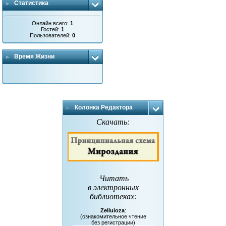
Статистика
Онлайн всего:
1
Гостей:
1
Пользователей:
0
Время Жизни
Колонка Редактора
Скачать:
Читать
в электронных
библиотеках
:
Zelluloza
:
(ознакомительное чтение
без регистрации)