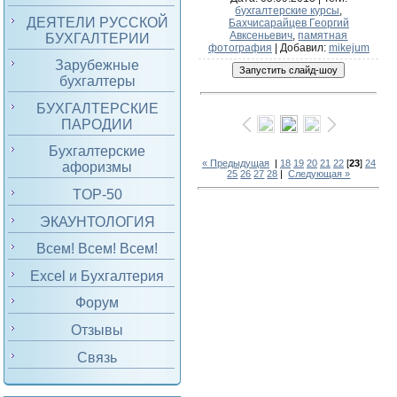
бухгалтерские курсы
,
ДЕЯТЕЛИ РУССКОЙ
Бахчисарайцев Георгий
Авксеньевич
,
памятная
БУХГАЛТЕРИИ
фотография
|
Добавил
:
mikejum
Зарубежные
бухгалтеры
БУХГАЛТЕРСКИЕ
ПАРОДИИ
Бухгалтерские
« Предыдущая
|
18
19
20
21
22
[
23
]
24
афоризмы
25
26
27
28
|
Следующая »
TOP-50
ЭКАУНТОЛОГИЯ
Всем! Всем! Всем!
Excel и Бухгалтерия
Форум
Отзывы
Связь