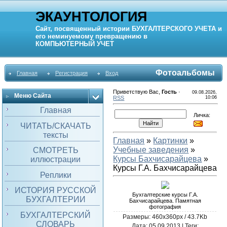
ЭКАУНТОЛОГИЯ
Сайт, посвященный истории
БУХГАЛТЕРСКОГО УЧЕТА
и
его неминуемому превращению в
КОМПЬЮТЕРНЫЙ
УЧЕТ
Фотоальбомы
Главная
Регистрация
Вход
Приветствую Вас
,
Гость
·
09.08.2026,
Меню Сайта
RSS
10:06
Главная
Личка:
ЧИТАТЬ/СКАЧАТЬ
тексты
Главная
»
Картинки
»
Учебные заведения
»
СМОТРЕТЬ
Курсы Бахчисарайцева
»
иллюстрации
Курсы Г.А. Бахчисарайцева
Реплики
ИСТОРИЯ РУССКОЙ
Бухгалтерские курсы Г.А.
БУХГАЛТЕРИИ
Бахчисарайцева. Памятная
фотография
БУХГАЛТЕРСКИЙ
Размеры: 460x360px / 43.7Kb
СЛОВАРЬ
Дата
: 05.09.2013 |
Теги
: