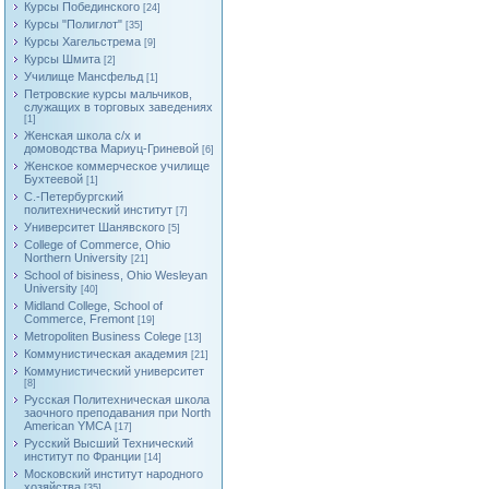
Курсы Побединского
[24]
Курсы "Полиглот"
[35]
Курсы Хагельстрема
[9]
Курсы Шмита
[2]
Училище Мансфельд
[1]
Петровские курсы мальчиков,
служащих в торговых заведениях
[1]
Женская школа с/х и
домоводства Мариуц-Гриневой
[6]
Женское коммерческое училище
Бухтеевой
[1]
С.-Петербургский
политехнический институт
[7]
Университет Шанявского
[5]
College of Commerce, Ohio
Northern University
[21]
School of bisiness, Ohio Wesleyan
University
[40]
Midland College, School of
Commerce, Fremont
[19]
Metropoliten Business Colege
[13]
Коммунистическая академия
[21]
Коммунистический университет
[8]
Русская Политехническая школа
заочного преподавания при North
American YMCA
[17]
Русский Высший Технический
институт по Франции
[14]
Московский институт народного
хозяйства
[35]