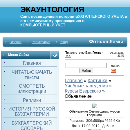
ЭКАУНТОЛОГИЯ
Сайт, посвященный истории
БУХГАЛТЕРСКОГО УЧЕТА
и
его неминуемому превращению в
КОМПЬЮТЕРНЫЙ
УЧЕТ
Фотоальбомы
Главная
Регистрация
Вход
Приветствую Вас
,
Гость
·
06.08.2026,
Меню Сайта
RSS
21:52
Главная
Личка:
ЧИТАТЬ/СКАЧАТЬ
тексты
Главная
»
Картинки
»
Учебные заведения
»
СМОТРЕТЬ
Курсы Езерского
»
иллюстрации
Объявление
Реплики
ИСТОРИЯ РУССКОЙ
Объявление Счетоводных курсов
БУХГАЛТЕРИИ
Езерского
Размеры: 306x500px / 625.6Kb
БУХГАЛТЕРСКИЙ
Дата
: 17.03.2012 |
Добавил
:
СЛОВАРЬ