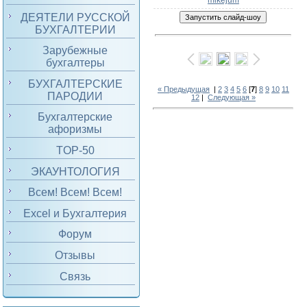
mikejum
ДЕЯТЕЛИ РУССКОЙ
БУХГАЛТЕРИИ
Зарубежные
бухгалтеры
БУХГАЛТЕРСКИЕ
« Предыдущая
|
2
3
4
5
6
[
7
]
8
9
10
11
ПАРОДИИ
12
|
Следующая »
Бухгалтерские
афоризмы
TOP-50
ЭКАУНТОЛОГИЯ
Всем! Всем! Всем!
Excel и Бухгалтерия
Форум
Отзывы
Связь