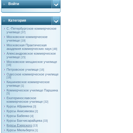
Войти
Категория
С.-Петербургское коммерческое
училище
[37]
Московское коммерческое
училище
[19]
Московская Практическая
академия коммерческих наук
[48]
Александровское коммерческое
училище
[15]
Московское мещанское училище
[16]
Петровское училище
[16]
Одесское коммерческое училище
[18]
Кишиневское коммерческое
училище
[1]
Коммерческое училище Паршина
[5]
Екатеринославское
коммерческое училище
[32]
Курсы Абрамяна
[3]
Курсы Анисимова
[2]
Курсы Бабенко
[4]
Курсы Бахчисарайцева
[33]
Курсы Езерского
[13]
Курсы Мюльберга
[1]