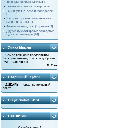
экономический комбинат
[2]
Техникум советской торговли
[1]
Техникум НКТорга (Свердловск)
[1]
Инструкторско-кооперативные
курсы (Гомель)
[1]
Финансовые курсы (Горький)
[2]
Другие бухгалтерские заведения,
курсы и семинары
[64]
Умная Мысль
Самое важное в предприятии –
быть уверенным, что твое добро не
будет расхищено.
Л. Сэй
Старинный Термин
ДИКАРЬ
– товар, не имеющий
сбыта.
Социальные Сети
Статистика
Онлайн всего:
1