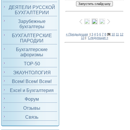
ДЕЯТЕЛИ РУССКОЙ
БУХГАЛТЕРИИ
Зарубежные
бухгалтеры
« Предыдущая
|
3
4
5
6
7
8
[
9
]
10
11
12
БУХГАЛТЕРСКИЕ
13
|
Следующая »
ПАРОДИИ
Бухгалтерские
афоризмы
TOP-50
ЭКАУНТОЛОГИЯ
Всем! Всем! Всем!
Excel и Бухгалтерия
Форум
Отзывы
Связь