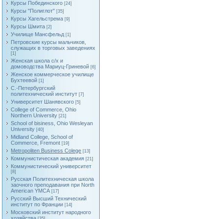
Курсы Побединского
[24]
Курсы "Полиглот"
[35]
Курсы Хагельстрема
[9]
Курсы Шмита
[2]
Училище Мансфельд
[1]
Петровские курсы мальчиков,
служащих в торговых заведениях
[1]
Женская школа с/х и
домоводства Мариуц-Гриневой
[6]
Женское коммерческое училище
Бухтеевой
[1]
С.-Петербургский
политехнический институт
[7]
Университет Шанявского
[5]
College of Commerce, Ohio
Northern University
[21]
School of bisiness, Ohio Wesleyan
University
[40]
Midland College, School of
Commerce, Fremont
[19]
Metropoliten Business Colege
[13]
Коммунистическая академия
[21]
Коммунистический университет
[8]
Русская Политехническая школа
заочного преподавания при North
American YMCA
[17]
Русский Высший Технический
институт по Франции
[14]
Московский институт народного
хозяйства
[35]