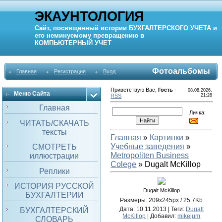
ЭКАУНТОЛОГИЯ
Сайт, посвященный истории
БУХГАЛТЕРСКОГО УЧЕТА
и
его неминуемому превращению в
КОМПЬЮТЕРНЫЙ
УЧЕТ
Фотоальбомы
Главная
Регистрация
Вход
Приветствую Вас
,
Гость
·
08.08.2026,
Меню Сайта
RSS
21:28
Главная
Личка:
ЧИТАТЬ/СКАЧАТЬ
тексты
Главная
»
Картинки
»
Учебные заведения
»
СМОТРЕТЬ
Metropoliten Business
иллюстрации
Colege
» Dugalt McKillop
Реплики
ИСТОРИЯ РУССКОЙ
Dugalt McKillop
БУХГАЛТЕРИИ
Размеры: 209x245px / 25.7Kb
Дата
: 10.11.2013 |
Теги
:
Dugalt
БУХГАЛТЕРСКИЙ
McKillop
|
Добавил
:
mikejum
СЛОВАРЬ