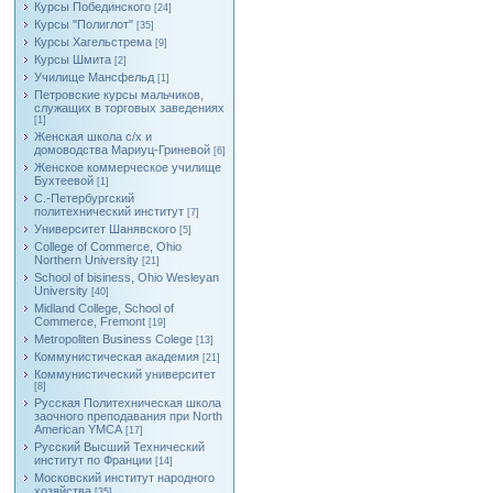
Курсы Побединского
[24]
Курсы "Полиглот"
[35]
Курсы Хагельстрема
[9]
Курсы Шмита
[2]
Училище Мансфельд
[1]
Петровские курсы мальчиков,
служащих в торговых заведениях
[1]
Женская школа с/х и
домоводства Мариуц-Гриневой
[6]
Женское коммерческое училище
Бухтеевой
[1]
С.-Петербургский
политехнический институт
[7]
Университет Шанявского
[5]
College of Commerce, Ohio
Northern University
[21]
School of bisiness, Ohio Wesleyan
University
[40]
Midland College, School of
Commerce, Fremont
[19]
Metropoliten Business Colege
[13]
Коммунистическая академия
[21]
Коммунистический университет
[8]
Русская Политехническая школа
заочного преподавания при North
American YMCA
[17]
Русский Высший Технический
институт по Франции
[14]
Московский институт народного
хозяйства
[35]