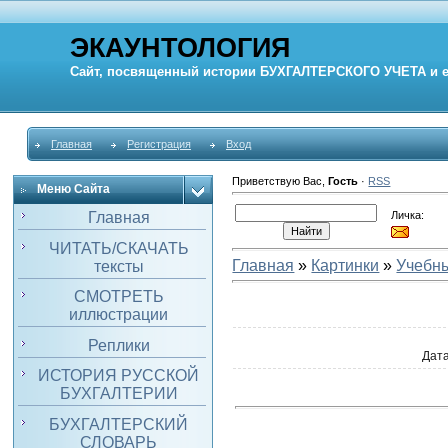
ЭКАУНТОЛОГИЯ
Сайт, посвященный истории
БУХГАЛТЕРСКОГО УЧЕТА
и 
Главная
Регистрация
Вход
Приветствую Вас
,
Гость
·
RSS
Меню Сайта
Личка:
Главная
ЧИТАТЬ/СКАЧАТЬ
Главная
»
Картинки
»
Учебн
тексты
СМОТРЕТЬ
иллюстрации
Реплики
Дат
ИСТОРИЯ РУССКОЙ
БУХГАЛТЕРИИ
БУХГАЛТЕРСКИЙ
СЛОВАРЬ