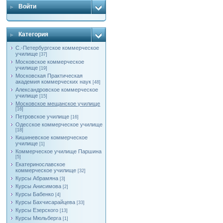
Войти
Категория
С.-Петербургское коммерческое
училище
[37]
Московское коммерческое
училище
[19]
Московская Практическая
академия коммерческих наук
[48]
Александровское коммерческое
училище
[15]
Московское мещанское училище
[16]
Петровское училище
[16]
Одесское коммерческое училище
[18]
Кишиневское коммерческое
училище
[1]
Коммерческое училище Паршина
[5]
Екатеринославское
коммерческое училище
[32]
Курсы Абрамяна
[3]
Курсы Анисимова
[2]
Курсы Бабенко
[4]
Курсы Бахчисарайцева
[33]
Курсы Езерского
[13]
Курсы Мюльберга
[1]