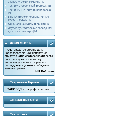
экономический комбинат
[2]
Техникум советской торговли
[1]
Техникум НКТорга (Свердловск)
[1]
Инструкторско-кооперативные
курсы (Гомель)
[1]
Финансовые курсы (Горький)
[2]
Другие бухгалтерские заведения,
курсы и семинары
[64]
Умная Мысль
Счетоводство должно дать
исследователю нелицеприятное
свидетельство достоверности всего
ранее представленного ему
информационного материала и
последующих устных сообщений
администрации.
Н.Р. Вейцман
Старинный Термин
ЗАПОВЕДЬ
– штраф деньгами.
Социальные Сети
Статистика