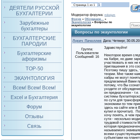
1
Страница
1
из
1
ДЕЯТЕЛИ РУССКОЙ
БУХГАЛТЕРИИ
Модератор форума:
mikejum
Форум
»
Обсуждаем...
»
Зарубежные
Экаунтология
»
Вопросы по
экаунтологии
бухгалтеры
Вопросы по экаунтологии
БУХГАЛТЕРСКИЕ
Лукич_Пачоллев
Дата: Четверг, 30.05.2
ПАРОДИИ
Здравствуйте!
Группа:
Бухгалтерские
Пользователи
Некоторое время сле
Сообщений:
16
афоризмы
на Хабре, но даже за
участвовать в них не 
приглашения в это со
TOP-50
Поэтому пишу здесь, 
теории. Мне также каж
ЭКАУНТОЛОГИЯ
хабры не могут понят
предлагаемый Вами п
потому, что Вы созна
Всем! Всем! Всем!
уходите от обсуждени
он предназначен - т.е.
системы бухгалтерског
Excel и Бухгалтерия
по сути для трансфо
экономики по тем при
Форум
здесь на сайте или в 
купил и прочитал). П
хочу понять, в чем пр
Отзывы
сути - несколько мод
трудовой стоимости М
Связь
которая предназначен
называемого эквивал
всеми существующим
субъектами на планет