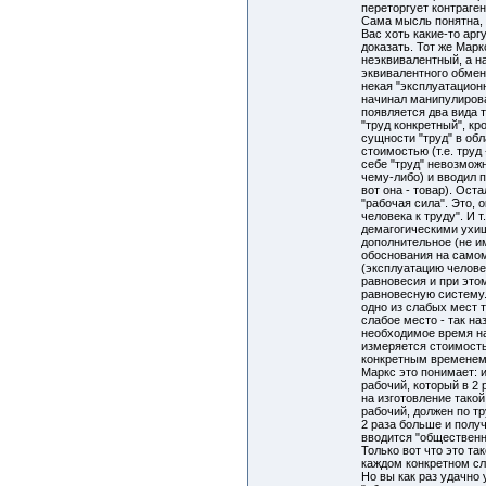
переторгует контраген
Сама мысль понятна, 
Вас хоть какие-то арг
доказать. Тот же Марк
неэквивалентный, а н
эквивалентного обмен
некая "эксплуатацион
начинал манипулирова
появляется два вида т
"труд конкретный", кр
сущности "труд" в об
стоимостью (т.е. труд
себе "труд" невозмож
чему-либо) и вводил п
вот она - товар). Ост
"рабочая сила". Это, 
человека к труду". И т.
демагогическими ухи
дополнительное (не и
обоснования на самом
(эксплуатацию челове
равновесия и при это
равновесную систему.
одно из слабых мест 
слабое место - так н
необходимое время на
измеряется стоимость
конкретным временем
Маркс это понимает: 
рабочий, который в 2
на изготовление такой
рабочий, должен по т
2 раза больше и получ
вводится "обществен
Только вот что это так
каждом конкретном сл
Но вы как раз удачно 