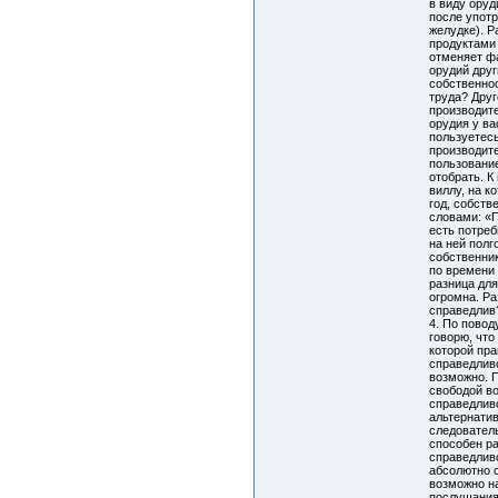
в виду оруд
после упот
желудке). Р
продуктами 
отменяет ф
орудий дру
собственно
труда? Друг
производит
орудия у ва
пользуетесь
производите
пользование
отобрать. К
виллу, на к
год, собств
словами: «
есть потреб
на ней полг
собственни
по времени
разница для
огромна. Р
справедлив
4. По повод
говорю, что
которой пр
справедлив
возможно. 
свободой во
справедлив
альтернатив
следовател
способен р
справедливо
абсолютно 
возможно н
послушания