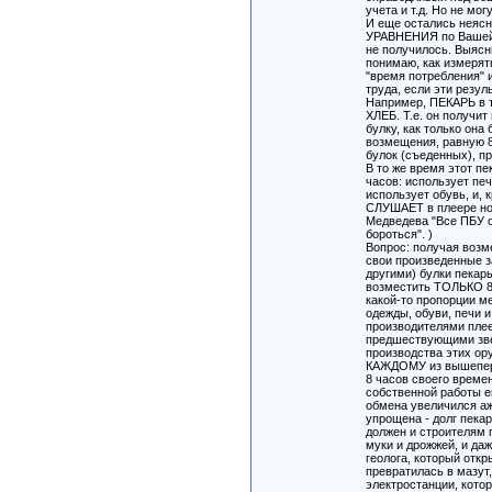
учета и т.д. Но не могу
И еще остались неясн
УРАВНЕНИЯ по Вашей 
не получилось. Выясни
понимаю, как измерят
"время потребления" 
труда, если эти резул
Например, ПЕКАРЬ в т
ХЛЕБ. Т.е. он получит
булку, как только она
возмещения, равную 
булок (съеденных), пр
В то же время этот пе
часов: использует печ
использует обувь, и, 
СЛУШАЕТ в плеере но
Медведева "Все ПБУ от
бороться". )
Вопрос: получая возм
свои произведенные з
другими) булки пекар
возместить ТОЛЬКО 8
какой-то пропорции м
одежды, обуви, печи 
производителями плее
предшествующими зве
производства этих ор
КАЖДОМУ из вышепер
8 часов своего времени
собственной работы е
обмена увеличился аж
упрощена - долг пека
должен и строителям 
муки и дрожжей, и да
геолога, который отк
превратилась в мазут
электростанции, кото