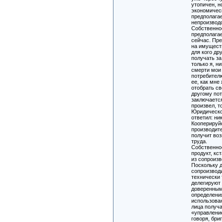
утопичен, н
экономичес
предполага
непроизвод
Собственно
предполагае
сейчас. Пр
на имуществ
для кого др
получать з
только я, н
смерти мои
потребителю
ее, как мне
отобрать св
другому пот
заключается
произвел, т
Юридическо
ответил: ни
Кооперируй
производите
получит во
труда.
Собственно
продукт, кс
из сопроизв
Поскольку 
сопроизвод
технически
делегируют
доверенным
определени
использова
лица получ
«управление
говоря, бри