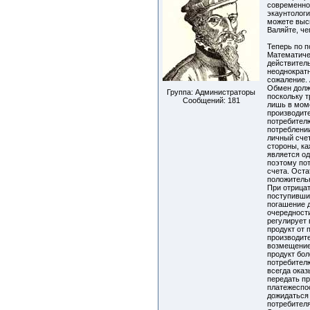
современно
экаунтологи
можете выс
Валяйте, че
Теперь по п
Математиче
действитель
неоднократ
сожаление. 
Обмен долж
Группа: Администраторы
поскольку 
Сообщений:
181
лишь в мом
производит
потребител
потреблени
личный счет
стороны, к
является о
поэтому по
счета. Оста
положитель
При отрица
поступивши
погашение д
очередност
регулирует
продукт от 
производит
возмещение
продукт бо
потребител
всегда ока
передать пр
платежеспос
дожидаться
потребителя