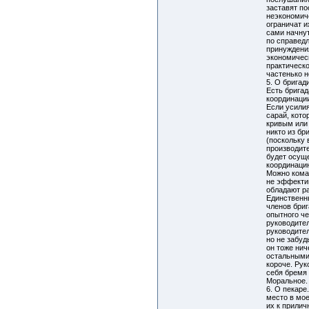
заставят п
неэкономич
ограничат и
сами начну
по справедл
принуждения
экономическ
практическо
частенько 
5. О бригад
Есть бригад
координаци
Если усилия
сарай, кото
кривым или 
никто из бр
(поскольку
производите
будет осущ
координаци
Можно кома
не эффектив
обладают р
Единственн
членов бри
опытного че
руководите
руководите
но не забуд
он тоже нич
остальными 
короче. Рук
себя бремя 
Моральное. 
6. О пекаре
место в мое
их к прилич