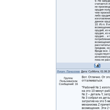
9. Не забуд
считается 
не произво
орудия пол
чем произо
либо орудия
изготовлени
данное оруд
10. Из п. 8 
возмещение
орудий, из
орудия, из
орудия… и т
потребления
возмещения
рассчитатьс
предкам, но
Вроде все.
существует
интеллектуа
пока не ра
Лукич_Пачоллев
Дата: Суббота, 01.06.
Вот. Отлично. От э
Группа:
отталкиваться:
Пользователи
Сообщений:
16
"Рабочий № 1 изгот
на это 10 минут ра
№ 2 – деталь Y, зат
№ 3 собрал из дета
затратив на это 5 м
механизма Z причит
возмещения. Эти 2