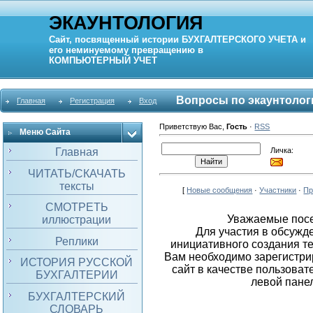
ЭКАУНТОЛОГИЯ
Сайт, посвященный истории
БУХГАЛТЕРСКОГО УЧЕТА
и
его неминуемому превращению в
КОМПЬЮТЕРНЫЙ
УЧЕТ
Вопросы по экаунтолог
Главная
Регистрация
Вход
Приветствую Вас
,
Гость
·
RSS
Меню Сайта
Личка:
Главная
ЧИТАТЬ/СКАЧАТЬ
тексты
[
Новые сообщения
·
Участники
·
Пр
СМОТРЕТЬ
Уважаемые посе
иллюстрации
Для участия в обсужде
Реплики
инициативного создания т
Вам необходимо зарегистрир
ИСТОРИЯ РУССКОЙ
сайт в качестве пользовате
БУХГАЛТЕРИИ
левой панел
БУХГАЛТЕРСКИЙ
СЛОВАРЬ