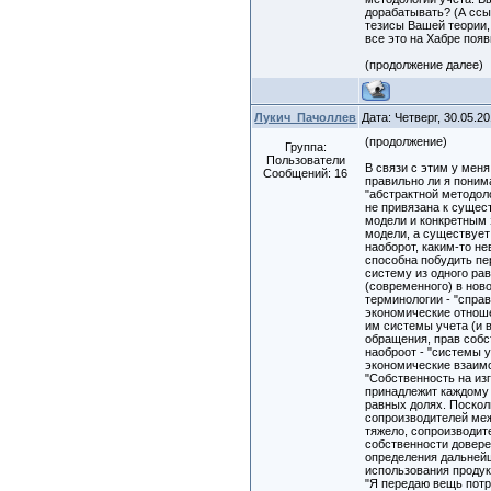
дорабатывать? (А ссыл
тезисы Вашей теории, 
все это на Хабре появ
(продолжение далее)
Лукич_Пачоллев
Дата: Четверг, 30.05.2
(продолжение)
Группа:
Пользователи
В связи с этим у меня
Сообщений:
16
правильно ли я поним
"абстрактной методоло
не привязана к суще
модели и конкретным 
модели, а существует 
наоборот, каким-то н
способна побудить п
систему из одного ра
(современного) в нов
терминологии - "справ
экономические отнош
им системы учета (и в
обращения, прав собств
наоброот - "системы 
экономические взаим
"Собственность на изг
принадлежит каждому 
равных долях. Поскол
сопроизводителей ме
тяжело, сопроизводит
собственности довере
определения дальней
использования продукт
"Я передаю вещь потр