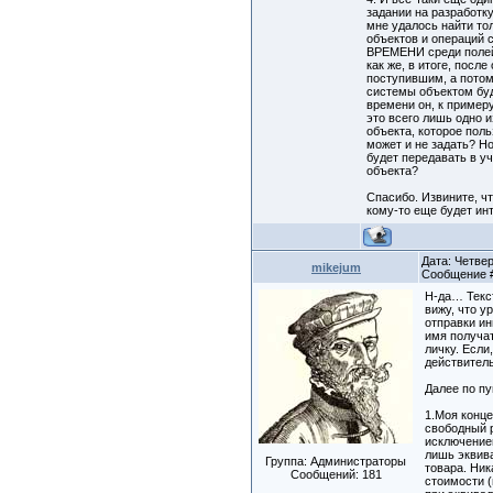
задании на разработк
мне удалось найти то
объектов и операций с
ВРЕМЕНИ среди полей н
как же, в итоге, посл
поступившим, а пото
системы объектом буд
времени он, к пример
это всего лишь одно 
объекта, которое поль
может и не задать? Но
будет передавать в у
объекта?
Спасибо. Извините, чт
кому-то еще будет инт
Дата: Четверг
mikejum
Сообщение
Н-да… Текс
вижу, что у
отправки ин
имя получат
личку. Если
действител
Далее по пу
1.Моя конц
свободный 
исключение
лишь эквив
Группа: Администраторы
товара. Ни
Сообщений:
181
стоимости 