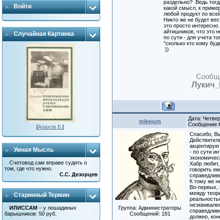
раздельно? Ведь тогд
Войти
какой смысл, к примеру
любой продукт по все
Никто же не будет вес
это просто интересно
айтишников, что это н
Случайная Картинка
по сути - для учета то
"сколько кто кому буд
))
Сообщ
Лукич
Дата: Четверг
mikejum
Сообщение
[
Алахов Б.
]
Спасибо, Вы
Действитель
акцентирую
Умная Мысль
- по сути и
экономичес
Счетовод сам вправе судить о
Хабр любит,
том, где что нужно.
говорить ем
С.С. Дезорцев
справедлив
К тому же н
Во-первых,
между теор
Старинный Термин
реальностью
неэквивале
Группа: Администраторы
ИЛИССАМ
– у лошадиных
справедлив
Сообщений:
181
барышников: 50 руб.
должно, кон