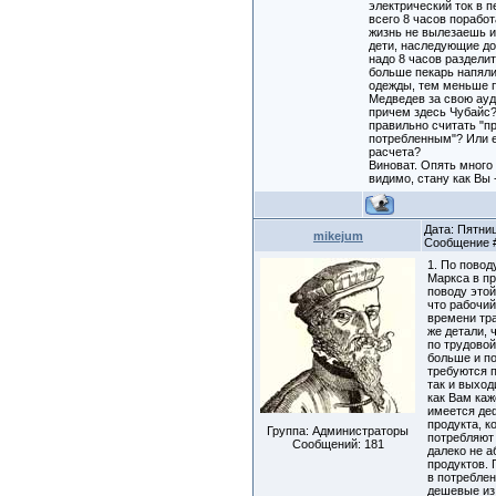
электрический ток в п
всего 8 часов поработ
жизнь не вылезаешь из
дети, наследующие дол
надо 8 часов разделит
больше пекарь напяли
одежды, тем меньше п
Медведев за свою ауд
причем здесь Чубайс? 
правильно считать "п
потребленным"? Или е
расчета?
Виноват. Опять много
видимо, стану как Вы 
Дата: Пятниц
mikejum
Сообщение
1. По повод
Маркса в пр
поводу это
что рабочий
времени тра
же детали, 
по трудовой
больше и по
требуются 
так и выход
как Вам каж
имеется де
продукта, к
Группа: Администраторы
потребляют 
Сообщений:
181
далеко не а
продуктов.
в потреблен
дешевые из