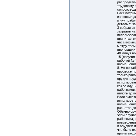
распределя
трудовому в
сопроизвод
Рассмотрим
изготовил д
минут рабо
деталь Y, з
3 собрал из
затратив на
использова
причитается
часа возме
между трем
пропорциях:
40 минут в
15 (получит
рабочий № 3
возмещения
8. Но не за
процессе п
только раб
орудия труд
использова
как за оду
работников
вплоть до 
Если вмест
используетс
возмещение 
расчетов д
Обычно ору
этом случае
работника,
возмещение
и орудием п
что было ск
прилагающи