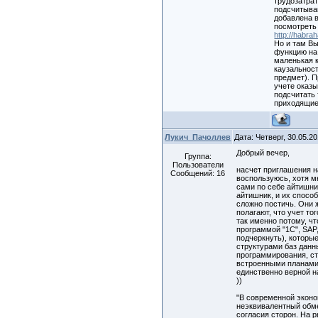
трудозатра
подсчитыва
добавлена 
посмотреть
http://habra
Но и там Вы
функцию на 
маленькая 
каузальност
предмет). 
учете оказ
подсчитать 
приходящие
Лукич_Пачоллев
Дата: Четверг, 30.05.2
Добрый вечер,
Группа:
Пользователи
насчет приглашения н
Сообщений:
16
воспользуюсь, хотя м
сами по себе айтишник
айтишник, и их спосо
сложно постичь. Они 
полагают, что учет то
так именно потому, чт
программой "1С", SAP,
подчеркнуть), которы
структурами баз данн
программирования, с
встроенными планами 
единственно верной н
))
"В современной экон
неэквивалентный обме
согласия сторон. На р