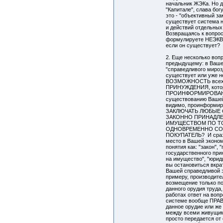
начальник ЖЭКа. Но д
"Капитале", слава бог
это - "объективный за
существует система 
и действий отдельны
Возвращаясь к вопрос
формулируете НЕЭ
если он существует?
2. Еще несколько воп
предыдущему: в Ваше
"справедливого мирозд
существует или уже н
ВОЗМОЖНОСТЬ всех
ПРИНУЖДЕНИЯ, кот
ПРОИНФОРМИРОВАНЫ
существованию Вашей
видимо, проинформир
ЗАКЛЮЧАТЬ ЛЮБЫЕ 
ЗАКОННО ПРИНАДЛ
ИМУЩЕСТВОМ ПО ТО
ОДНОВРЕМЕННО СОГ
ПОКУПАТЕЛЬ? И сразу
место в Вашей эконом
понятия как: "закон", 
государственного при
на имущество", "юрид
вы остановиться вкра
Вашей справедливой 
примеру, производите
возмещение только п
данного орудия труда,
работах ответ на вопр
системе вообще ПР
данное орудие или же
между всеми живущим
просто передается от 