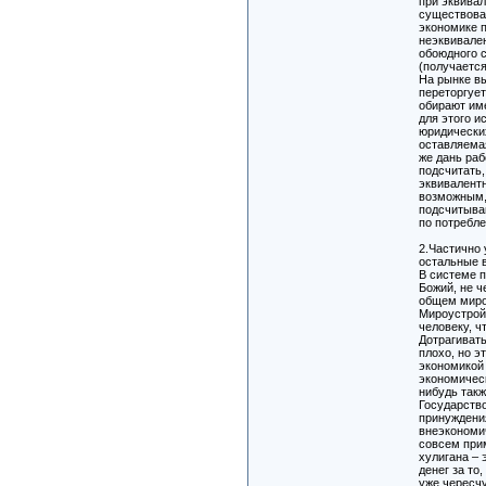
при эквива
существова
экономике 
неэквивале
обоюдного 
(получается
На рынке вы
переторгует
обирают име
для этого 
юридически
оставляема
же дань ра
подсчитать,
эквивалент
возможным, 
подсчитываю
по потребл
2.Частично 
остальные 
В системе п
Божий, не 
общем миро
Мироустрой
человеку, ч
Дотрагивать
плохо, но э
экономикой 
экономическ
нибудь такж
Государство
принуждения
внеэкономи
совсем при
хулигана – 
денег за то
уже чересч