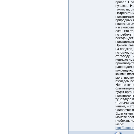
привел. Сл
путаюсь. Не
тонкости, 
Потребить 
произведен
природных 
являются э
и в экономи
есть: кто-то
потребляет.
всегда идет
произведен
Причем льв
на предков,
потомки, по
от голоду –
неплохо чу
производит
распределе
концепцию, 
какими имен
могу, поско
взглядом ве
Но что точн
благотворны
будет орган
производит
тунеядцев и
что начинае
чашки, – эт
человечест
Если не чит
можете пос
глубокая, н
мере:
http://accoun