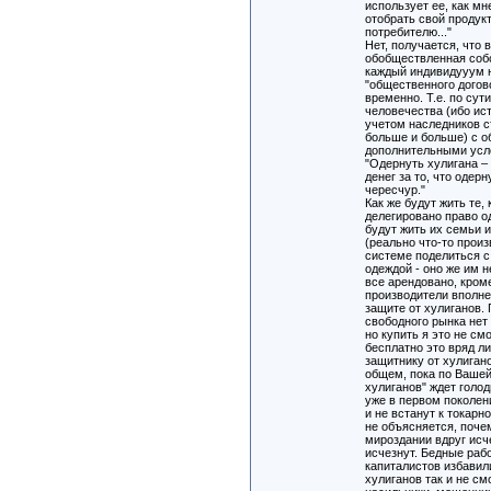
использует ее, как мн
отобрать свой продук
потребителю..."
Нет, получается, что 
обобществленная собс
каждый индивидууум н
"общественного догов
временно. Т.е. по сути
человечества (ибо ис
учетом наследников с
больше и больше) с 
дополнительными усл
"Одернуть хулигана –
денег за то, что одерн
чересчур."
Как же будут жить те
делегировано право о
будут жить их семьи 
(реально что-то прои
системе поделиться с
одеждой - оно же им 
все арендовано, кроме
производители вполне
защите от хулиганов. 
свободного рынка нет 
но купить я это не см
бесплатно это вряд л
защитнику от хулигано
общем, пока по Вашей
хулиганов" ждет голо
уже в первом поколен
и не встанут к токарн
не объясняется, поче
мироздании вдруг исч
исчезнут. Бедные рабо
капиталистов избавил
хулиганов так и не см