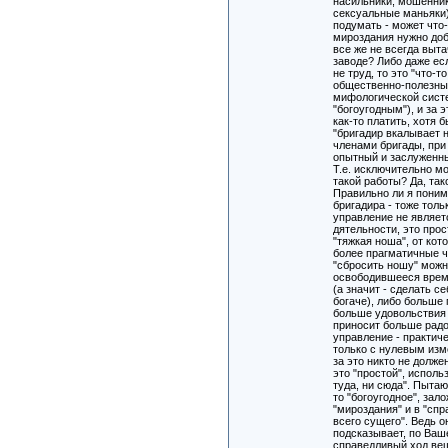
насильники, мошенни
сексуальные маньяки)
подумать - может что
мироздания нужно доб
все же не всегда выта
заводе? Либо даже есл
не труд, то это "что-т
общественно-полезны
мифологической систе
"богоугодным"), и з
как-то платить, хотя б
"бригадир вкалывает 
членами бригады, при
опытный и заслуженн
Т.е. исключительно м
такой работы? Да, так
Правильно ли я поним
бригадира - тоже толь
управление не являет
дятельности, это про
"тяжкая ноша", от кот
более прагматичные 
"сбросить ношу" можн
освободившееся врем
(а значит - сделать с
богаче), либо больше 
больше удовольствия 
приносит больше радо
управление - практич
только с нулевым изм
за это никто не должен
это "простой", исполь
туда, ни сюда". Пыта
то "богоугодное", зал
"мироздания" и в "сп
всего сущего". Ведь 
подсказывает, по Ваш
справедливый ход вещ