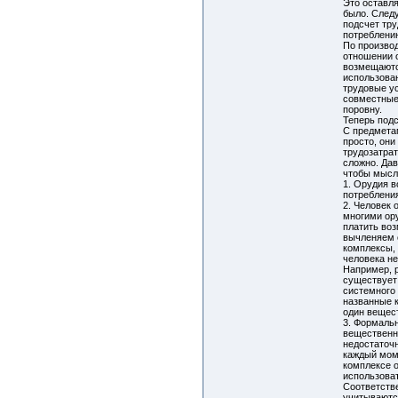
Это оставля
было. След
подсчет тру
потреблени
По произво
отношении 
возмещаютс
использован
трудовые у
совместные
поровну.
Теперь под
С предмета
просто, он
трудозатрат
сложно. Дав
чтобы мысл
1. Орудия 
потребления
2. Человек
многими ор
платить во
вычленяем 
комплексы,
человека не
Например, 
существует
системного
названные 
один вещес
3. Формаль
вещественн
недостаточ
каждый мом
комплексе 
использоват
Соответств
учитываютс