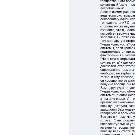
"общественного време
конкретный "зачет пр
потребленным".
А вот в самим равнов
ведь если система ра
основания у одной сто
то недоплатили? С та
сторона тут же выдвин
извините, это я, наоб
потребует вернуть ча
зарплаты, т.к. тоже с
только в другую сторо
"неравновесность" с
системы, если кроме 
подтверждается ника
факторами (т.е. неза
"На рынке выигрывает 
контрагента" - где же
доказательства этого 
определение термина
наоборот, гастарбайт
ЖЭКа, и ему повезло, 
он хорошо торговался
получил вообще бы то
Вам вдруг удастся до
"неравновесного обме
системе" (а сама сис
этим и не спорите), 
премию по экономике.
пока существуют, кст
задолжали Вам мошенн
говоря уже о всемирн
Все это я к тому, что
готова, ТЗ на програм
интеллектуальные ус
именно на теории, ко
почему то считаете "
методологии учета. В