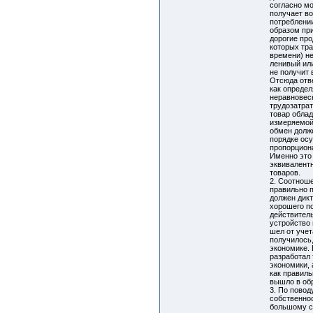
согласно м
получает в
потреблении
образом при
дорогие про
которых тр
времени) не
ленивый ил
не получит
Отсюда отв
как опреде
неравновесн
трудозатрат
товар обла
измеряемой
обмен долж
порядке ос
пропорцион
Именно это 
эквивалент
товаров.
2. Соотнош
правильно п
должен дик
хорошего п
действитель
устройство
шел от учет
получилось,
экономике. 
разработал
экономики, 
как правиль
вышло в об
3. По пово
собственнос
большому сч