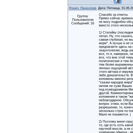
Лукич_Пачоллев
Дата: Пятница, 31.05.
Спасибо за ответы.
Группа:
Прямо сейчас времени
Пользователи
не могу подробно обс
Сообщений:
16
вместо этого несколь
1) Статейку (последн
читал. Ну, что сказать
самая глубокая, но м
мере". А лучше и не с
предлагаете здесь на
экаунтологию, ведь р
все, то я, наверное, 
все, что вне этой тем
политические и тем б
тем более выраженны
личных ощущений авт
этого автора и окружа
либо доказательств. В
изложены именно рел
"сказки народов мира"
ничем не хуже Ваших
под псеводонимом Ми
другой. Комментирова
изложения в таком "жа
неблагодарное. Обсуж
вопрос этики, если Вы
разрешение, то, конеч
несколько строк по п
Мало не покажется. )
2) Поэтому меня гора
то, где есть хоть как
научной мысли, а не 
уравнение обмена - и