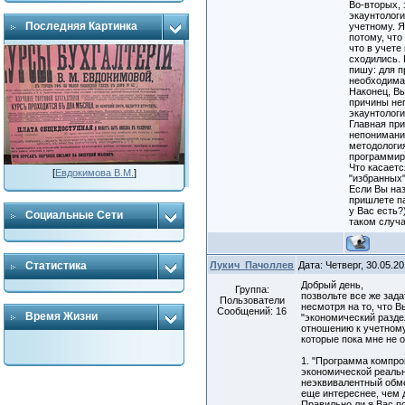
Во-вторых,
экаунтолог
Последняя Картинка
учетному. Я
потому, что
что в учете
сходились. 
пишу: для п
необходима
Наконец, В
причины не
экаунтологи
Главная при
непонимани
методология
программир
Что касаетс
[
Евдокимова В.М.
]
"избранных"
Если Вы на
пришлете па
у Вас есть?
Социальные Сети
таком случа
Лукич_Пачоллев
Дата: Четверг, 30.05.2
Статистика
Добрый день,
Группа:
позвольте все же зад
Пользователи
несмотря на то, что В
Сообщений:
16
Время Жизни
"экономический разде
отношению к учетному
которые пока мне не 
1. "Программа компр
экономической реальн
неэквивалентный обме
еще интереснее, чем 
Правильно ли я Вас п