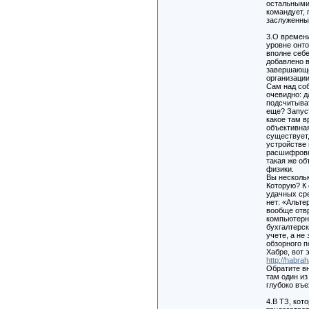
остальными
командует, 
заслуженны
3.О времен
уровне онто
вполне себе
добавлено 
завершающе
организаци
Сам над со
очевидно: д
подсчитыват
еще? Запус
какое там 
объективна
существует
устройстве
расшифровк
такая же об
физики.
Вы нескольк
Которую? К
удачных сре
нет: «Альт
вообще отвр
компьютерн
бухгалтерс
учете, а не
обзорного п
Хабре, вот 
http://habra
Обратите в
там один и
глубоко въе
4.В ТЗ, кот