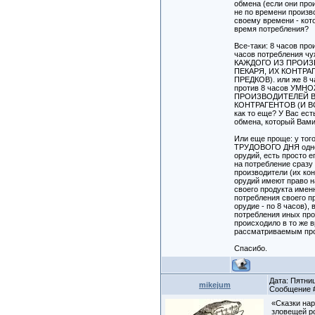
обмена (если они про
не по времени произво
своему времени - кот
время потребления?
Все-таки: 8 часов про
часов потребления ч
КАЖДОГО ИЗ ПРОИЗ
ПЕКАРЯ, ИХ КОНТРА
ПРЕДКОВ). или же 8 ч
против 8 часов УМ
ПРОИЗВОДИТЕЛЕЙ В
КОНТРАГЕНТОВ (И ВС
как то еще? У Вас ест
обмена, который Вам
Или еще проще: у того
ТРУДОВОГО ДНЯ одно
орудий, есть просто 
на потребление сразу 
производители (их кон
орудий имеют право 
своего продукта имен
потребления своего пр
орудие - по 8 часов),
потребления иных про
происходило в то же 
рассматриваемым пр
Спасибо.
Дата: Пятниц
mikejum
Сообщение
«Сказки на
зловещей р