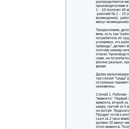
распределяются ме
производителями в
1 – 10 (получит 40 
рабочий № 2 – 15 (
возмещения), рабоч
минут возмещения).
Предположим, дело
веке, есть три "раб
потребитель их тру
условимся, что раб
природы", делают в
поэтому никому ни
этапах "производст
сами, ни потребител
вполне реально, пр
время.
Далее мульплициру
три случая "труда" 
остальные парамет
неизменны.
Случай 1. Рабочие -
"мамонта". Первый 
мамонта, второй за 
шкуру, третий за 5
на костре. Трудоза
Продукт готов к уп
съел за 2 часа мамо
должен 30 минут им
этого мамонта. Поэ