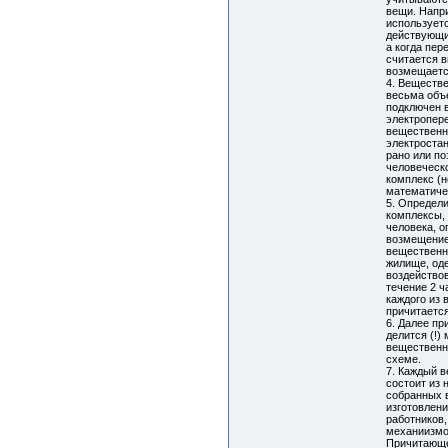
вещи. Напр
используетс
действующи
а когда пер
считается 
возмещаетс
4. Веществ
весьма объ
подключен в
электропер
вещественн
электростан
рано или по
человеческо
комплекс (н
математичес
5. Определ
комплексы,
человека, 
возмещение
вещественн
жилище, од
воздействов
течение 2 ч
каждого из
причитаетс
6. Далее п
делится (!
вещественн
схеме.
7. Каждый 
состоит из 
собранных в
изготовлени
работников
механиизмов
Причитающ