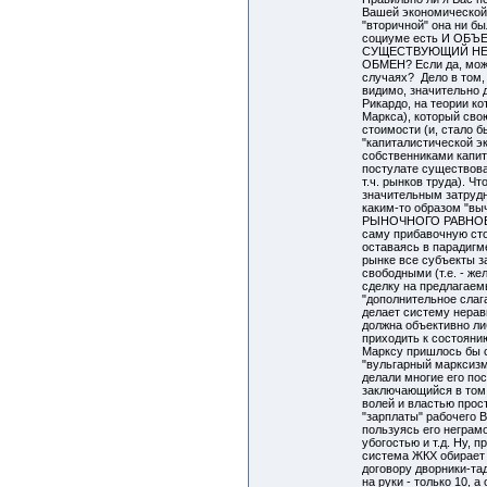
Вашей экономической 
"вторичной" она ни б
социуме есть И ОБ
СУЩЕСТВУЮЩИЙ Н
ОБМЕН? Если да, можн
случаях? Дело в том,
видимо, значительно 
Рикардо, на теории ко
Маркса), который сво
стоимости (и, стало б
"капиталистической э
собственниками капит
постулате существов
т.ч. рынков труда). Чт
значительным затруд
каким-то образом "вы
РЫНОЧНОГО РАВНОВЕ
саму прибавочную сто
оставаясь в парадигм
рынке все субъекты з
свободными (т.е. - ж
сделку на предлагаем
"дополнительное слаг
делает систему нерав
должна объективно ли
приходить к состояни
Марксу пришлось бы 
"вульгарный марксизм"
делали многие его по
заключающийся в том,
волей и властью прос
"зарплаты" рабочег
пользуясь его неграм
убогостью и т.д. Ну, 
система ЖКХ обирает 
договору дворники-та
на руки - только 10, 