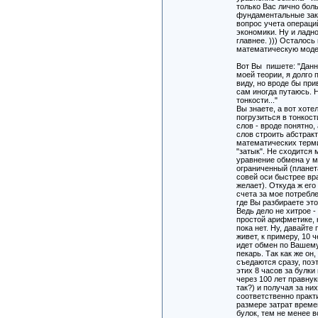
только Вас лично бол
фундаментальные зак
вопрос учета операци
экономики. Ну и ладно
главнее. ))) Осталось
математическую моде
Вот Вы пишете: "Данн
моей теории, я долго
виду, но вроде бы пр
сам иногда путаюсь. 
тонкости..."
Вы знаете, а вот хоте
погрузиться в тонкост
слов - вроде понятно,
слов строить абстрак
математических терми
"затык". Не сходится 
уравнение обмена у м
ограниченный (планет
совей оси быстрее вр
желает). Откуда ж его
счета за мое потребле
где Вы разбираете это
Ведь дело не хитрое -
простой арифметике, 
пока нет. Ну, давайте
живет, к примеру, 10
идет обмен по Вашему 
пекарь. Так как же он
съедаются сразу, поэ
этих 8 часов за булки
через 100 лет правнук
так?) и получая за н
соответственно практ
размере затрат време
булок, тем не менее