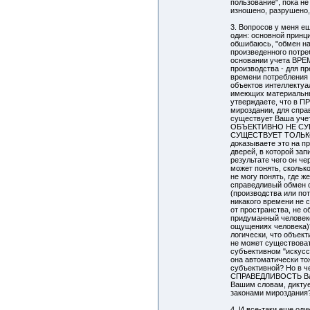
пользование", пока н
изношено, разрушено, 
3. Вопросов у меня е
один: основной принц
обшибаюсь, "обмен на
произведенного потре
основании учета ВРЕ
производства - для пр
времени потребления 
объектов интеллектуа
имеющих материальны
утверждаете, что в П
мироздании, для спра
существует Ваша уче
ОБЪЕКТИВНО НЕ СУ
СУЩЕСТВУЕТ ТОЛЬК
доказываете это на п
дверей, в которой зап
результате чего он че
может понять, скольк
не могу понять, где ж
справедливый обмен 
(производства или пот
никакого времени не с
от пространства, не 
придуманный человек
ощущениях человека)?
логически, что объек
не может существоват
субъективном "искус
она автоматически то
субъективной? Но в ч
СПРАВЕДЛИВОСТЬ Ваш
Вашим словам, дикту
законами мироздания
4. И все-таки еще оди