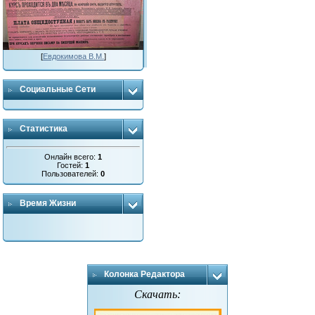
[
Евдокимова В.М.
]
Социальные Сети
Статистика
Онлайн всего:
1
Гостей:
1
Пользователей:
0
Время Жизни
Колонка Редактора
Скачать: