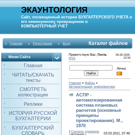
ЭКАУНТОЛОГИЯ
Сайт, посвященный истории
БУХГАЛТЕРСКОГО УЧЕТА
и
его неминуемому превращению в
КОМПЬЮТЕРНЫЙ
УЧЕТ
Каталог файлов
Главная
Регистрация
Вход
Приветствую Вас
,
Гость
·
06.08.2026,
Меню Сайта
RSS
23:54
Главная
Личка:
ЧИТАТЬ/СКАЧАТЬ
тексты
Главная
»
Файлы
»
Автоматизация, информатика
СМОТРЕТЬ
иллюстрации
АСПР -
автоматизированная
Реплики
система плановых
расчетов (основные
ИСТОРИЯ РУССКОЙ
принципы
БУХГАЛТЕРИИ
проектирования). М.,
1970
БУХГАЛТЕРСКИЙ
[
Скачать удаленно
СЛОВАРЬ
03.03.2021, 07:46