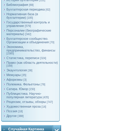
История бухгалтерии
[122]
Библиография
[69]
Бухгалтерская периодика
[62]
Нормативная база (в
бухгалтерии)
[195]
Государственный контроль и
управление
[579]
Персоналии (биографические
материалы)
[342]
Бухгалтерское сообщество.
Организации и объединения
[70]
Экономика,
предпринимательство, финансы
[2385]
Статистика, переписи
[324]
Право (как область деятельности)
[169]
Экаунтология
[36]
Мемуары
[35]
Афоризмы
[3]
Полемика. Фельетоны
[78]
Сатира. Юмор
[150]
Публицистика. Научно-
популярная литература
[435]
Рецензии, отзывы, обзоры
[747]
Художественная проза
[14]
Поэзия
[18]
Другое
[388]
Случайная Картинка