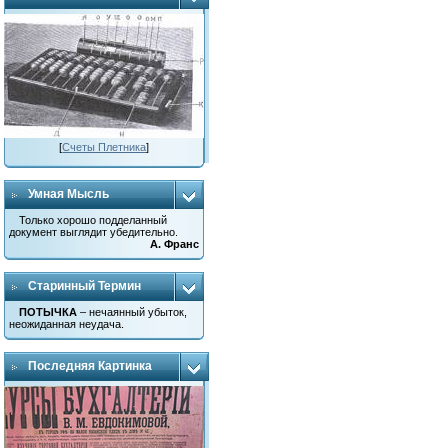
[
Счеты Плетника
]
Умная Мысль
Только хорошо подделанный
документ выглядит убедительно.
А. Франс
Старинный Термин
ПОТЫЧКА
– нечаянный убыток,
неожиданная неудача.
Последняя Картинка