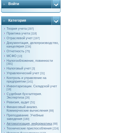
Войти
Категория
Теория учета
[297]
Практика учета
[118]
Отраслевой учет
[197]
Документация, делопроизводство,
канцелярия
[234]
Отчетность
[75]
МСФО
[13]
Налогообложение, повинности
[391]
Налоговый учет
[3]
Управленческий учет
[31]
Контроль и управление на
предприятии
[141]
Инвентаризации. Складской учет
[18]
Судебная бухгалтерия.
Экспертиза
[26]
Ревизия, аудит
[51]
Финансовый анализ.
Коммерческие вычисления
[69]
Преподавание. Учебные
заведения
[180]
Автоматизация, информатика
[68]
Технические приспособления
[224]