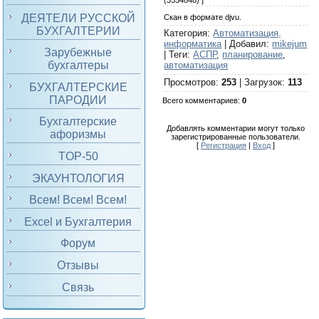
(3534848) ]
ДЕЯТЕЛИ РУССКОЙ
Скан в формате djvu.
БУХГАЛТЕРИИ
Категория
:
Автоматизация,
информатика
|
Добавил
:
mikejum
Зарубежные
|
Теги
:
АСПР
,
планирование
,
бухгалтеры
автоматизация
Просмотров
:
253
|
Загрузок
:
113
БУХГАЛТЕРСКИЕ
ПАРОДИИ
Всего комментариев
:
0
Бухгалтерские
Добавлять комментарии могут только
афоризмы
зарегистрированные пользователи.
[
Регистрация
|
Вход
]
TOP-50
ЭКАУНТОЛОГИЯ
Всем! Всем! Всем!
Excel и Бухгалтерия
Форум
Отзывы
Связь