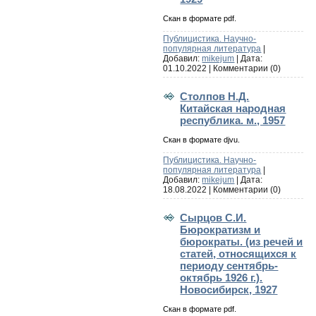
Скан в формате pdf.
Публицистика. Научно-
популярная литература
|
Добавил:
mikejum
| Дата:
01.10.2022
|
Комментарии (0)
Столпов Н.Д.
Китайская народная
республика. м., 1957
Скан в формате djvu.
Публицистика. Научно-
популярная литература
|
Добавил:
mikejum
| Дата:
18.08.2022
|
Комментарии (0)
Сырцов С.И.
Бюрократизм и
бюрократы. (из речей и
статей, относящихся к
периоду сентябрь-
октябрь 1926 г.).
Новосибирск, 1927
Скан в формате pdf.