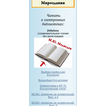
Читать
в электронных
библиотеках
:
Zelluloza
:
(ознакомительное чтение
без регистрации)
Выбери профессию
Бухгалтер
Волшебная бухгалтерия
Комментарии к ФЗ "О
Бухгалтерском учете"
МСФО: переводы на человеческий.
Вып. 1-3
МСФО: переводы на человеческий.
Вып. 4