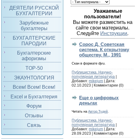
ДЕЯТЕЛИ РУССКОЙ
Уважаемые
БУХГАЛТЕРИИ
пользователи!
Вы можете разместить на
Зарубежные
сайте свои материалы.
бухгалтеры
Следуйте
Инструкции
.
БУХГАЛТЕРСКИЕ
ПАРОДИИ
Сорос Д. Советская
система. К открытому
Бухгалтерские
обществу. М., 1991
афоризмы
Скан в формате djvu.
TOP-50
Публицистика. Научно-
популярная литература
|
ЭКАУНТОЛОГИЯ
Добавил:
mikejum
| Дата:
02.10.2023
|
Комментарии (0)
Всем! Всем! Всем!
Excel и Бухгалтерия
Еще о цифровых
деньгах
Форум
Читать на
Автор.Тудей
.
Отзывы
Публицистика. Научно-
Связь
популярная литература
|
Добавил:
mikejum
| Дата:
28.09.2023
|
Комментарии (0)