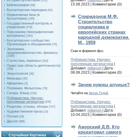
Добавил:
mikejum
| Дата:
История бухгалтерии
[122]
15.08.2023
|
Комментарии (0)
Библиография
[69]
Бухгалтерская периодика
[62]
Нормативная база (в
Спиридонов М.Ф.
бухгалтерии)
[195]
Строительство
Государственный контроль и
социализма в
управление
[579]
европейских странах
Персоналии (биографические
материалы)
[342]
народной демократии.
Бухгалтерское сообщество.
М., 1959
Организации и объединения
[70]
Экономика,
Скан в формате djvu.
предпринимательство, финансы
[2385]
Публицистика. Научно-
Статистика, переписи
[324]
популярная литература
|
Право (как область деятельности)
Добавил:
mikejum
| Дата:
[169]
08.08.2023
|
Комментарии (0)
Экаунтология
[36]
Мемуары
[35]
Афоризмы
Зачем нужны алчные?
[3]
Полемика. Фельетоны
[78]
Читайте на
Автор.Тудей
.
Сатира. Юмор
[150]
Публицистика. Научно-
популярная литература
Публицистика. Научно-
[435]
популярная литература
|
Рецензии, отзывы, обзоры
[747]
Добавил:
mikejum
| Дата:
Художественная проза
[14]
10.04.2023
|
Комментарии (0)
Поэзия
[18]
Другое
[388]
Амурский Д.В. Кто
кредитовал самого
Случайная Картинка