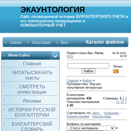
ЭКАУНТОЛОГИЯ
Сайт, посвященный истории
БУХГАЛТЕРСКОГО УЧЕТА
и
его неминуемому превращению в
КОМПЬЮТЕРНЫЙ
УЧЕТ
Каталог файлов
Главная
Регистрация
Вход
Приветствую Вас
,
Гость
·
08.08.2026,
Меню Сайта
RSS
19:36
Главная
Личка:
ЧИТАТЬ/СКАЧАТЬ
тексты
Главная
»
Файлы
»
Публицистика. Научно-
СМОТРЕТЬ
популярная литература
иллюстрации
В категории
материалов
:
435
Страницы
:
1
2
3
Реплики
Показано материалов
:
...
21
22
»
1-20
ИСТОРИЯ РУССКОЙ
Сортировать по
:
Дате
·
Названию
·
БУХГАЛТЕРИИ
Комментариям
·
Просмотрам
БУХГАЛТЕРСКИЙ
Выбрать по критериям:
и
СЛОВАРЬ