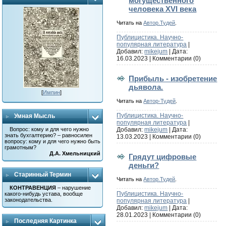
могущественного
человека XVI века
Читать на
Автор.Тудей
.
Публицистика. Научно-
популярная литература
|
Добавил:
mikejum
| Дата:
16.03.2023
|
Комментарии (0)
Прибыль - изобретение
дьявола.
[
Импин
]
Читать на
Автор-Тудей
.
Публицистика. Научно-
Умная Мысль
популярная литература
|
Вопрос: кому и для чего нужно
Добавил:
mikejum
| Дата:
знать бухгалтерию? – равносилен
13.03.2023
|
Комментарии (0)
вопросу: кому и для чего нужно быть
грамотным?
Д.А. Хмельницкий
Грядут цифровые
деньги?
Старинный Термин
Читать на
Автор.Тудей
.
КОНТРАВЕНЦИЯ
– нарушение
Публицистика. Научно-
какого-нибудь устава, вообще
законодательства.
популярная литература
|
Добавил:
mikejum
| Дата:
28.01.2023
|
Комментарии (0)
Последняя Картинка