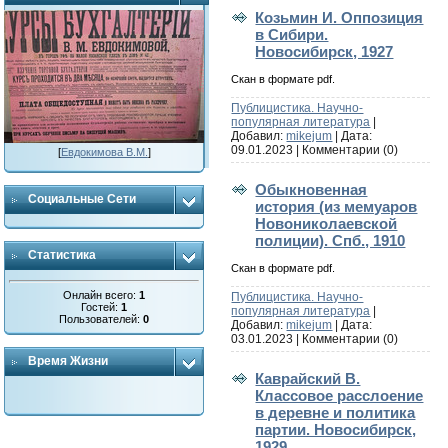
Козьмин И. Оппозиция
в Сибири.
Новосибирск, 1927
Скан в формате pdf.
Публицистика. Научно-
популярная литература
|
Добавил:
mikejum
| Дата:
09.01.2023
|
Комментарии (0)
[
Евдокимова В.М.
]
Обыкновенная
Социальные Сети
история (из мемуаров
Новониколаевской
полиции). Спб., 1910
Статистика
Скан в формате pdf.
Онлайн всего:
1
Публицистика. Научно-
Гостей:
1
популярная литература
|
Пользователей:
0
Добавил:
mikejum
| Дата:
03.01.2023
|
Комментарии (0)
Время Жизни
Каврайский В.
Классовое расслоение
в деревне и политика
партии. Новосибирск,
1929