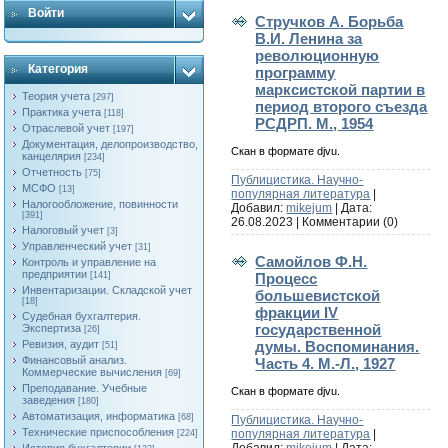
Войти
Стручков А. Борьба
В.И. Ленина за
революционную
Категория
программу
марксистской партии в
Теория учета
[297]
период второго съезда
Практика учета
[118]
РСДРП. М., 1954
Отраслевой учет
[197]
Документация, делопроизводство,
Скан в формате djvu.
канцелярия
[234]
Отчетность
[75]
Публицистика. Научно-
МСФО
[13]
популярная литература
|
Налогообложение, повинности
Добавил:
mikejum
| Дата:
[391]
26.08.2023
|
Комментарии (0)
Налоговый учет
[3]
Управленческий учет
[31]
Самойлов Ф.Н.
Контроль и управление на
предприятии
Процесс
[141]
Инвентаризации. Складской учет
большевистской
[18]
фракции IV
Судебная бухгалтерия.
государственной
Экспертиза
[26]
думы. Воспоминания.
Ревизия, аудит
[51]
Финансовый анализ.
Часть 4. М.-Л., 1927
Коммерческие вычисления
[69]
Преподавание. Учебные
Скан в формате djvu.
заведения
[180]
Автоматизация, информатика
[68]
Публицистика. Научно-
Технические приспособления
популярная литература
|
[224]