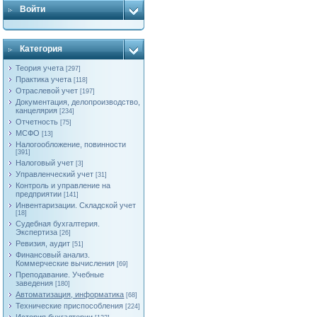
Войти
Категория
Теория учета
[297]
Практика учета
[118]
Отраслевой учет
[197]
Документация, делопроизводство,
канцелярия
[234]
Отчетность
[75]
МСФО
[13]
Налогообложение, повинности
[391]
Налоговый учет
[3]
Управленческий учет
[31]
Контроль и управление на
предприятии
[141]
Инвентаризации. Складской учет
[18]
Судебная бухгалтерия.
Экспертиза
[26]
Ревизия, аудит
[51]
Финансовый анализ.
Коммерческие вычисления
[69]
Преподавание. Учебные
заведения
[180]
Автоматизация, информатика
[68]
Технические приспособления
[224]