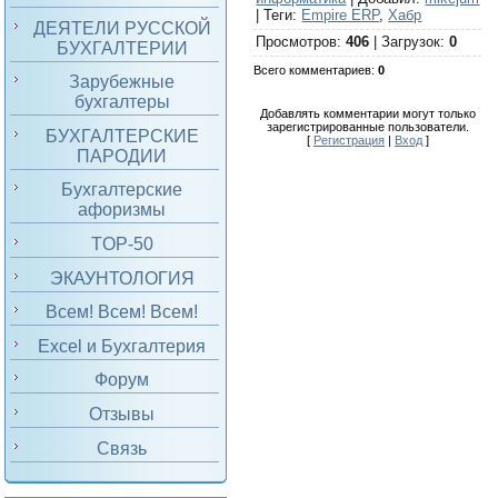
|
Теги
:
Empire ERP
,
Хабр
ДЕЯТЕЛИ РУССКОЙ
Просмотров
:
406
|
Загрузок
:
0
БУХГАЛТЕРИИ
Всего комментариев
:
0
Зарубежные
бухгалтеры
Добавлять комментарии могут только
зарегистрированные пользователи.
БУХГАЛТЕРСКИЕ
[
Регистрация
|
Вход
]
ПАРОДИИ
Бухгалтерские
афоризмы
TOP-50
ЭКАУНТОЛОГИЯ
Всем! Всем! Всем!
Excel и Бухгалтерия
Форум
Отзывы
Связь