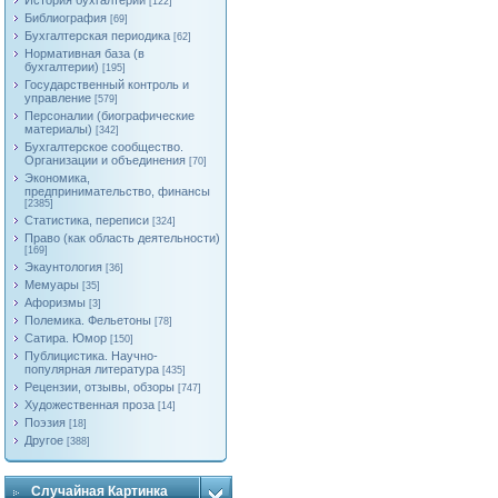
История бухгалтерии
[122]
Библиография
[69]
Бухгалтерская периодика
[62]
Нормативная база (в
бухгалтерии)
[195]
Государственный контроль и
управление
[579]
Персоналии (биографические
материалы)
[342]
Бухгалтерское сообщество.
Организации и объединения
[70]
Экономика,
предпринимательство, финансы
[2385]
Статистика, переписи
[324]
Право (как область деятельности)
[169]
Экаунтология
[36]
Мемуары
[35]
Афоризмы
[3]
Полемика. Фельетоны
[78]
Сатира. Юмор
[150]
Публицистика. Научно-
популярная литература
[435]
Рецензии, отзывы, обзоры
[747]
Художественная проза
[14]
Поэзия
[18]
Другое
[388]
Случайная Картинка