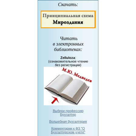
Скачать:
Читать
в электронных
библиотеках
:
Zelluloza
:
(ознакомительное чтение
без регистрации)
Выбери профессию
Бухгалтер
Волшебная бухгалтерия
Комментарии к ФЗ "О
Бухгалтерском учете"