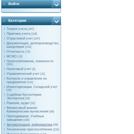
Войти
Категория
Теория учета
[297]
Практика учета
[118]
Отраслевой учет
[197]
Документация, делопроизводство,
канцелярия
[234]
Отчетность
[75]
МСФО
[13]
Налогообложение, повинности
[391]
Налоговый учет
[3]
Управленческий учет
[31]
Контроль и управление на
предприятии
[141]
Инвентаризации. Складской учет
[18]
Судебная бухгалтерия.
Экспертиза
[26]
Ревизия, аудит
[51]
Финансовый анализ.
Коммерческие вычисления
[69]
Преподавание. Учебные
заведения
[180]
Автоматизация, информатика
[68]
Технические приспособления
[224]