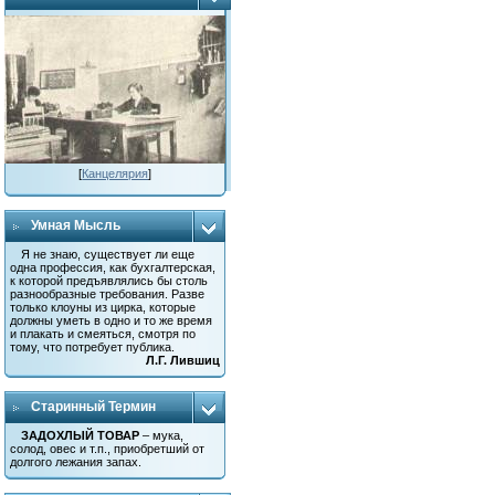
[
Канцелярия
]
Умная Мысль
Я не знаю, существует ли еще
одна профессия, как бухгалтерская,
к которой предъявлялись бы столь
разнообразные требования. Разве
только клоуны из цирка, которые
должны уметь в одно и то же время
и плакать и смеяться, смотря по
тому, что потребует публика.
Л.Г. Лившиц
Старинный Термин
ЗАДОХЛЫЙ ТОВАР
– мука,
солод, овес и т.п., приобретший от
долгого лежания запах.