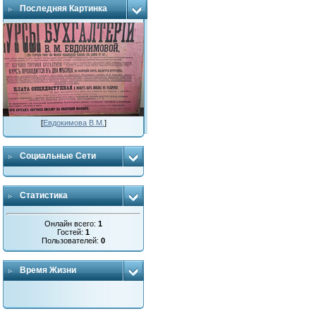
Последняя Картинка
[
Евдокимова В.М.
]
Социальные Сети
Статистика
Онлайн всего:
1
Гостей:
1
Пользователей:
0
Время Жизни