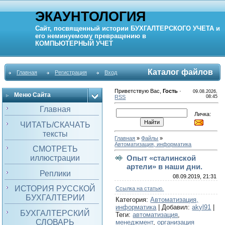
ЭКАУНТОЛОГИЯ
Сайт, посвященный истории
БУХГАЛТЕРСКОГО УЧЕТА
и
его неминуемому превращению в
КОМПЬЮТЕРНЫЙ
УЧЕТ
Каталог файлов
Главная
Регистрация
Вход
Приветствую Вас
,
Гость
·
09.08.2026,
Меню Сайта
RSS
08:45
Главная
Личка:
ЧИТАТЬ/СКАЧАТЬ
тексты
Главная
»
Файлы
»
Автоматизация, информатика
СМОТРЕТЬ
иллюстрации
Опыт «сталинской
артели» в наши дни.
Реплики
08.09.2019, 21:31
ИСТОРИЯ РУССКОЙ
Ссылка на статью.
БУХГАЛТЕРИИ
Категория
:
Автоматизация,
информатика
|
Добавил
:
akyl91
|
БУХГАЛТЕРСКИЙ
Теги
:
автоматизация
,
СЛОВАРЬ
менеджмент
,
организация