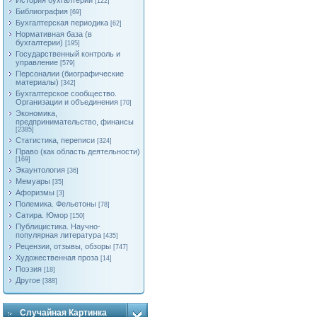
История бухгалтерии
[122]
Библиография
[69]
Бухгалтерская периодика
[62]
Нормативная база (в
бухгалтерии)
[195]
Государственный контроль и
управление
[579]
Персоналии (биографические
материалы)
[342]
Бухгалтерское сообщество.
Организации и объединения
[70]
Экономика,
предпринимательство, финансы
[2385]
Статистика, переписи
[324]
Право (как область деятельности)
[169]
Экаунтология
[36]
Мемуары
[35]
Афоризмы
[3]
Полемика. Фельетоны
[78]
Сатира. Юмор
[150]
Публицистика. Научно-
популярная литература
[435]
Рецензии, отзывы, обзоры
[747]
Художественная проза
[14]
Поэзия
[18]
Другое
[388]
Случайная Картинка