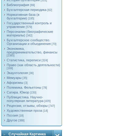
История бухгалтерии
[122]
Библиография
[69]
Бухгалтерская периодика
[62]
Нормативная база (в
бухгалтерии)
[195]
Государственный контроль и
управление
[579]
Персоналии (биографические
материалы)
[342]
Бухгалтерское сообщество.
Организации и объединения
[70]
Экономика,
предпринимательство, финансы
[2385]
Статистика, переписи
[324]
Право (как область деятельности)
[169]
Экаунтология
[36]
Мемуары
[35]
Афоризмы
[3]
Полемика. Фельетоны
[78]
Сатира. Юмор
[150]
Публицистика. Научно-
популярная литература
[435]
Рецензии, отзывы, обзоры
[747]
Художественная проза
[14]
Поэзия
[18]
Другое
[388]
Случайная Картинка