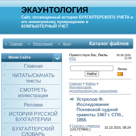
ЭКАУНТОЛОГИЯ
Сайт, посвященный истории
БУХГАЛТЕРСКОГО УЧЕТА
и
его неминуемому превращению в
КОМПЬЮТЕРНЫЙ
УЧЕТ
Каталог файлов
Главная
Регистрация
Вход
Приветствую Вас
,
Гость
·
06.08.2026,
Меню Сайта
RSS
21:05
Главная
Личка:
ЧИТАТЬ/СКАЧАТЬ
тексты
Главная
»
Файлы
»
Документация,
СМОТРЕТЬ
делопроизводство, канцелярия
иллюстрации
Устрялов Ф.
Исследование
Реплики
Псковской судной
ИСТОРИЯ РУССКОЙ
грамоты 1467 г. СПб.,
БУХГАЛТЕРИИ
1855
[
Скачать удаленно
15.10.2015, 08:24
БУХГАЛТЕРСКИЙ
(141737984) ]
СЛОВАРЬ