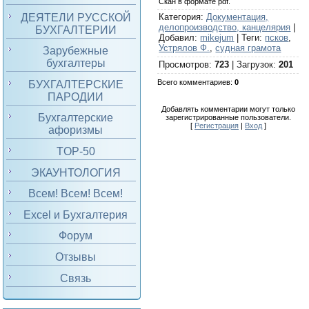
Скан в формате pdf.
ДЕЯТЕЛИ РУССКОЙ
Категория
:
Документация,
делопроизводство, канцелярия
|
БУХГАЛТЕРИИ
Добавил
:
mikejum
|
Теги
:
псков
,
Устрялов Ф.
,
судная грамота
Зарубежные
бухгалтеры
Просмотров
:
723
|
Загрузок
:
201
Всего комментариев
:
0
БУХГАЛТЕРСКИЕ
ПАРОДИИ
Добавлять комментарии могут только
Бухгалтерские
зарегистрированные пользователи.
[
Регистрация
|
Вход
]
афоризмы
TOP-50
ЭКАУНТОЛОГИЯ
Всем! Всем! Всем!
Excel и Бухгалтерия
Форум
Отзывы
Связь