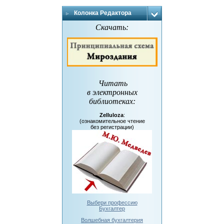
Колонка Редактора
Скачать:
Читать
в электронных
библиотеках
:
Zelluloza
:
(ознакомительное чтение
без регистрации)
Выбери профессию
Бухгалтер
Волшебная бухгалтерия