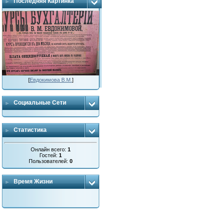
Последняя Картинка
[
Евдокимова В.М.
]
Социальные Сети
Статистика
Онлайн всего:
1
Гостей:
1
Пользователей:
0
Время Жизни