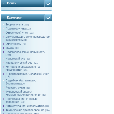
Войти
Категория
Теория учета
[297]
Практика учета
[118]
Отраслевой учет
[197]
Документация, делопроизводство,
канцелярия
[234]
Отчетность
[75]
МСФО
[13]
Налогообложение, повинности
[391]
Налоговый учет
[3]
Управленческий учет
[31]
Контроль и управление на
предприятии
[141]
Инвентаризации. Складской учет
[18]
Судебная бухгалтерия.
Экспертиза
[26]
Ревизия, аудит
[51]
Финансовый анализ.
Коммерческие вычисления
[69]
Преподавание. Учебные
заведения
[180]
Автоматизация, информатика
[68]
Технические приспособления
[224]