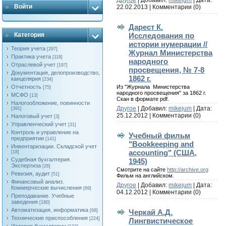
Войти
22.02.2013
|
Комментарии (0)
Дарест К.
Исследования по
Категория
истории нумерации //
Теория учета
[297]
Журнал Министерства
Практика учета
[118]
народного
Отраслевой учет
[197]
просвещения, № 7-8
Документация, делопроизводство,
1862 г.
канцелярия
[234]
Из "Журнала Министерства
Отчетность
[75]
народного просвещения" за 1862 г.
МСФО
[13]
Скан в формате pdf.
Налогообложение, повинности
Другое
| Добавил:
mikejum
| Дата:
[391]
25.12.2012
|
Комментарии (0)
Налоговый учет
[3]
Управленческий учет
[31]
Контроль и управление на
Учебный фильм
предприятии
[141]
"Bookkeeping and
Инвентаризации. Складской учет
accounting" (США,
[18]
Судебная бухгалтерия.
1945)
Экспертиза
[26]
Смотрите на сайте
http://archive.org
Ревизия, аудит
[51]
Фильм на английском.
Финансовый анализ.
Другое
| Добавил:
mikejum
| Дата:
Коммерческие вычисления
[69]
04.12.2012
|
Комментарии (0)
Преподавание. Учебные
заведения
[180]
Автоматизация, информатика
Черкай А.Д.
[68]
Технические приспособления
[224]
Лингвистическое