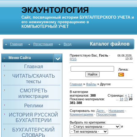
ЭКАУНТОЛОГИЯ
Сайт, посвященный истории
БУХГАЛТЕРСКОГО УЧЕТА
и
его неминуемому превращению в
КОМПЬЮТЕРНЫЙ
УЧЕТ
Каталог файлов
Главная
Регистрация
Вход
Приветствую Вас
,
Гость
·
08.08.2026,
Меню Сайта
RSS
13:33
Главная
Личка:
ЧИТАТЬ/СКАЧАТЬ
тексты
Главная
»
Файлы
» Другое
СМОТРЕТЬ
В категории
иллюстрации
материалов
:
388
Страницы
:
«
1
2
Показано материалов
:
...
18
19
20
381-388
Реплики
Сортировать по
:
Дате
·
Названию
·
ИСТОРИЯ РУССКОЙ
Комментариям
·
Просмотрам
БУХГАЛТЕРИИ
Выбрать по критериям:
и
БУХГАЛТЕРСКИЙ
СЛОВАРЬ