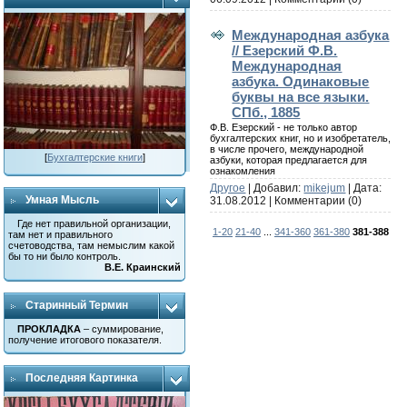
Международная азбука
// Езерский Ф.В.
Международная
азбука. Одинаковые
буквы на все языки.
СПб., 1885
Ф.В. Езерский - не только автор
бухгалтерских книг, но и изобретатель,
в числе прочего, международной
[
Бухгалтерские книги
]
азбуки, которая предлагается для
ознакомления
Другое
| Добавил:
mikejum
| Дата:
Умная Мысль
31.08.2012
|
Комментарии (0)
Где нет правильной организации,
1-20
21-40
...
341-360
361-380
381-388
там нет и правильного
счетоводства, там немыслим какой
бы то ни было контроль.
В.Е. Краинский
Старинный Термин
ПРОКЛАДКА
– суммирование,
получение итогового показателя.
Последняя Картинка