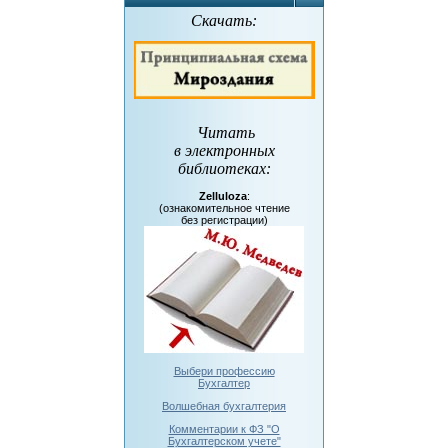
Скачать:
Читать
в электронных
библиотеках
:
Zelluloza
:
(ознакомительное чтение
без регистрации)
Выбери профессию
Бухгалтер
Волшебная бухгалтерия
Комментарии к ФЗ "О
Бухгалтерском учете"