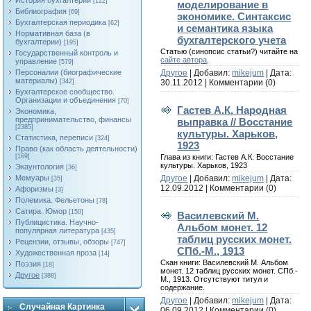
История бухгалтерии
[122]
моделирование в
Библиография
[69]
экономике. Синтаксис
Бухгалтерская периодика
[62]
и семантика языка
Нормативная база (в
бухгалтерского учета
бухгалтерии)
[195]
Статью (синопсис статьи?) читайте на
Государственный контроль и
сайте автора
.
управление
[579]
Другое
| Добавил:
mikejum
| Дата:
Персоналии (биографические
материалы)
30.11.2012
|
Комментарии (0)
[342]
Бухгалтерское сообщество.
Организации и объединения
[70]
Гастев А.К. Народная
Экономика,
предпринимательство, финансы
выправка // Восстание
[2385]
культуры. Харьков,
Статистика, переписи
[324]
1923
Право (как область деятельности)
Глава из книги: Гастев А.К. Восстание
[169]
культуры. Харьков, 1923
Экаунтология
[36]
Другое
| Добавил:
mikejum
| Дата:
Мемуары
[35]
12.09.2012
|
Комментарии (0)
Афоризмы
[3]
Полемика. Фельетоны
[78]
Сатира. Юмор
[150]
Василевский М.
Публицистика. Научно-
Альбом монет. 12
популярная литература
[435]
таблиц русских монет.
Рецензии, отзывы, обзоры
[747]
СПб.-М., 1913
Художественная проза
[14]
Скан книги: Василевский М. Альбом
Поэзия
[18]
монет. 12 таблиц русских монет. СПб.-
Другое
[388]
М., 1913. Отсутствуют титул и
содержание.
Другое
| Добавил:
mikejum
| Дата:
Случайная Картинка
06.09.2012
|
Комментарии (0)