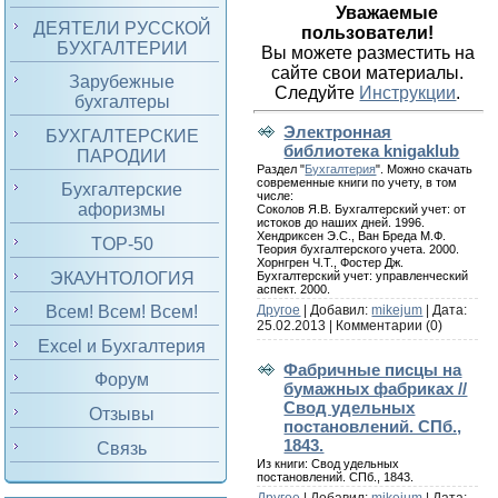
Уважаемые
ДЕЯТЕЛИ РУССКОЙ
пользователи!
БУХГАЛТЕРИИ
Вы можете разместить на
сайте свои материалы.
Зарубежные
Следуйте
Инструкции
.
бухгалтеры
Электронная
БУХГАЛТЕРСКИЕ
библиотека knigaklub
ПАРОДИИ
Раздел "
Бухгалтерия
". Можно скачать
современные книги по учету, в том
Бухгалтерские
числе:
афоризмы
Соколов Я.В. Бухгалтерский учет: от
истоков до наших дней. 1996.
Хендриксен Э.С., Ван Бреда М.Ф.
TOP-50
Теория бухгалтерского учета. 2000.
Хорнгрен Ч.Т., Фостер Дж.
ЭКАУНТОЛОГИЯ
Бухгалтерский учет: управленческий
аспект. 2000.
Другое
| Добавил:
mikejum
| Дата:
Всем! Всем! Всем!
25.02.2013
|
Комментарии (0)
Excel и Бухгалтерия
Фабричные писцы на
Форум
бумажных фабриках //
Свод удельных
Отзывы
постановлений. СПб.,
1843.
Связь
Из книги: Свод удельных
постановлений. СПб., 1843.
Другое
| Добавил:
mikejum
| Дата: