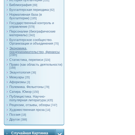
История бухгалтерии
[122]
Библиография
[69]
Бухгалтерская периодика
[62]
Нормативная база (в
бухгалтерии)
[195]
Государственный контроль и
управление
[579]
Персоналии (биографические
материалы)
[342]
Бухгалтерское сообщество.
Организации и объединения
[70]
Экономика,
предпринимательство, финансы
[2385]
Статистика, переписи
[324]
Право (как область деятельности)
[169]
Экаунтология
[36]
Мемуары
[35]
Афоризмы
[3]
Полемика. Фельетоны
[78]
Сатира. Юмор
[150]
Публицистика. Научно-
популярная литература
[435]
Рецензии, отзывы, обзоры
[747]
Художественная проза
[14]
Поэзия
[18]
Другое
[388]
Случайная Картинка