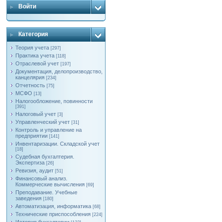
Войти
Категория
Теория учета
[297]
Практика учета
[118]
Отраслевой учет
[197]
Документация, делопроизводство,
канцелярия
[234]
Отчетность
[75]
МСФО
[13]
Налогообложение, повинности
[391]
Налоговый учет
[3]
Управленческий учет
[31]
Контроль и управление на
предприятии
[141]
Инвентаризации. Складской учет
[18]
Судебная бухгалтерия.
Экспертиза
[26]
Ревизия, аудит
[51]
Финансовый анализ.
Коммерческие вычисления
[69]
Преподавание. Учебные
заведения
[180]
Автоматизация, информатика
[68]
Технические приспособления
[224]