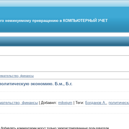
его неминуемому превращению в
КОМПЬЮТЕРНЫЙ
УЧЕТ
нимательство, финансы
политическую экономию. Б.м., Б.г.
мательство, финансы
|
Добавил
:
mikejum
|
Теги
:
Богданов А.
,
политическ
Добавлять комментарии могут только зарегистрированные пользователи.