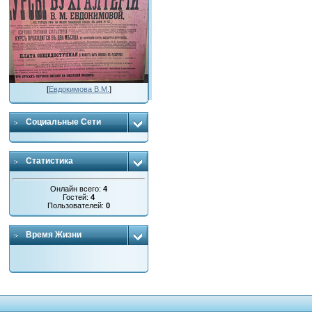
[
Евдокимова В.М.
]
Социальные Сети
Статистика
Онлайн всего:
4
Гостей:
4
Пользователей:
0
Время Жизни