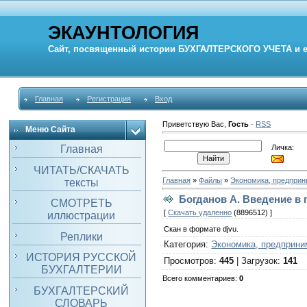
ЭКАУНТОЛОГИЯ
Сайт, посвященный истории
БУХГАЛТЕРСКОГО УЧЕТА
и 
Главная
Регистрация
Вход
Приветствую Вас
,
Гость
·
RSS
Меню Сайта
Личка:
Главная
ЧИТАТЬ/СКАЧАТЬ
Главная
»
Файлы
»
Экономика, предпри
тексты
Богданов А. Введение в 
СМОТРЕТЬ
[
Скачать удаленно
(8896512) ]
иллюстрации
Скан в формате djvu.
Реплики
Категория
:
Экономика, предприни
ИСТОРИЯ РУССКОЙ
Просмотров
:
445
|
Загрузок
:
141
БУХГАЛТЕРИИ
Всего комментариев
:
0
БУХГАЛТЕРСКИЙ
СЛОВАРЬ