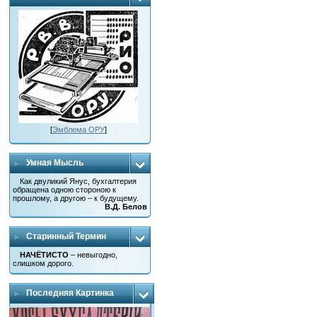
[
Эмблема ОРУ
]
Умная Мысль
Как двуликий Янус, бухгалтерия
обращена одною стороною к
прошлому, а другою – к будущему.
В.Д. Белов
Старинный Термин
НАЧЁТИСТО
– невыгодно,
слишком дорого.
Последняя Картинка