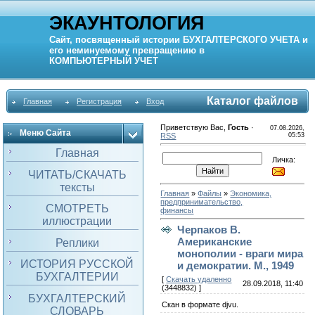
ЭКАУНТОЛОГИЯ
Сайт, посвященный истории
БУХГАЛТЕРСКОГО УЧЕТА
и
его неминуемому превращению в
КОМПЬЮТЕРНЫЙ
УЧЕТ
Каталог файлов
Главная
Регистрация
Вход
Приветствую Вас
,
Гость
·
07.08.2026,
Меню Сайта
RSS
05:53
Главная
Личка:
ЧИТАТЬ/СКАЧАТЬ
тексты
Главная
»
Файлы
»
Экономика,
предпринимательство,
СМОТРЕТЬ
финансы
иллюстрации
Черпаков В.
Американские
Реплики
монополии - враги мира
ИСТОРИЯ РУССКОЙ
и демократии. М., 1949
БУХГАЛТЕРИИ
[
Скачать удаленно
28.09.2018, 11:40
(3448832) ]
БУХГАЛТЕРСКИЙ
Скан в формате djvu.
СЛОВАРЬ