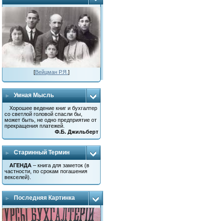
[
Вейцман Р.Я.
]
Умная Мысль
Хорошее ведение книг и бухгалтер
со светлой головой спасли бы,
может быть, не одно предприятие от
прекращения платежей.
Ф.Б. Джильберт
Старинный Термин
АГЕНДА
– книга для заметок (в
частности, по срокам погашения
векселей).
Последняя Картинка