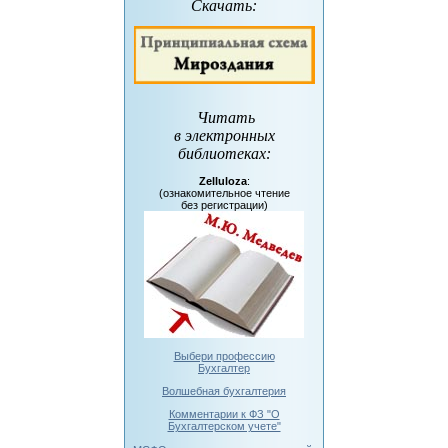
Скачать:
Читать
в электронных
библиотеках
:
Zelluloza
:
(ознакомительное чтение
без регистрации)
Выбери профессию
Бухгалтер
Волшебная бухгалтерия
Комментарии к ФЗ "О
Бухгалтерском учете"