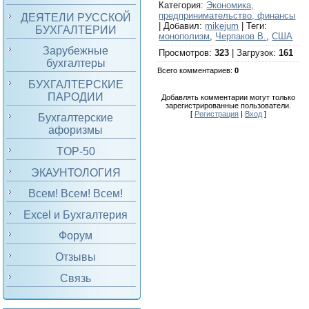
Категория
:
Экономика,
предпринимательство, финансы
ДЕЯТЕЛИ РУССКОЙ
|
Добавил
:
mikejum
|
Теги
:
БУХГАЛТЕРИИ
монополизм
,
Черпаков В.
,
США
Зарубежные
Просмотров
:
323
|
Загрузок
:
161
бухгалтеры
Всего комментариев
:
0
БУХГАЛТЕРСКИЕ
ПАРОДИИ
Добавлять комментарии могут только
зарегистрированные пользователи.
[
Регистрация
|
Вход
]
Бухгалтерские
афоризмы
TOP-50
ЭКАУНТОЛОГИЯ
Всем! Всем! Всем!
Excel и Бухгалтерия
Форум
Отзывы
Связь