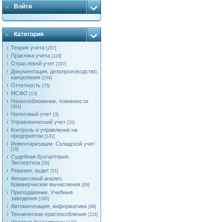
Войти
Категория
Теория учета
[297]
Практика учета
[118]
Отраслевой учет
[197]
Документация, делопроизводство,
канцелярия
[234]
Отчетность
[75]
МСФО
[13]
Налогообложение, повинности
[391]
Налоговый учет
[3]
Управленческий учет
[31]
Контроль и управление на
предприятии
[141]
Инвентаризации. Складской учет
[18]
Судебная бухгалтерия.
Экспертиза
[26]
Ревизия, аудит
[51]
Финансовый анализ.
Коммерческие вычисления
[69]
Преподавание. Учебные
заведения
[180]
Автоматизация, информатика
[68]
Технические приспособления
[224]