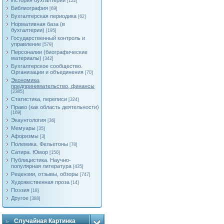
История бухгалтерии
[122]
Библиография
[69]
Бухгалтерская периодика
[62]
Нормативная база (в
бухгалтерии)
[195]
Государственный контроль и
управление
[579]
Персоналии (биографические
материалы)
[342]
Бухгалтерское сообщество.
Организации и объединения
[70]
Экономика,
предпринимательство, финансы
[2385]
Статистика, переписи
[324]
Право (как область деятельности)
[169]
Экаунтология
[36]
Мемуары
[35]
Афоризмы
[3]
Полемика. Фельетоны
[78]
Сатира. Юмор
[150]
Публицистика. Научно-
популярная литература
[435]
Рецензии, отзывы, обзоры
[747]
Художественная проза
[14]
Поэзия
[18]
Другое
[388]
Случайная Картинка