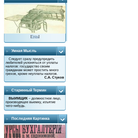
[
Герц
]
Умная Мысль
Следует сразу предупредить
любителей уклоняться от уплаты
налогов: государство своим
гражданам может простить много
грехов, кроме неуплаты налогов.
С.А. Стуков
Старинный Термин
ВЫИМЩИК
– должностное лицо,
производящее выемку, изъятие
чего-нибудь.
Последняя Картинка