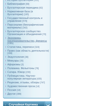
История бухгалтерии
[122]
Библиография
[69]
Бухгалтерская периодика
[62]
Нормативная база (в
бухгалтерии)
[195]
Государственный контроль и
управление
[579]
Персоналии (биографические
материалы)
[342]
Бухгалтерское сообщество.
Организации и объединения
[70]
Экономика,
предпринимательство, финансы
[2385]
Статистика, переписи
[324]
Право (как область деятельности)
[169]
Экаунтология
[36]
Мемуары
[35]
Афоризмы
[3]
Полемика. Фельетоны
[78]
Сатира. Юмор
[150]
Публицистика. Научно-
популярная литература
[435]
Рецензии, отзывы, обзоры
[747]
Художественная проза
[14]
Поэзия
[18]
Другое
[388]
Случайная Картинка