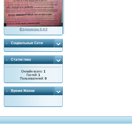
[
Евдокимова В.М.
]
Социальные Сети
Статистика
Онлайн всего:
1
Гостей:
1
Пользователей:
0
Время Жизни