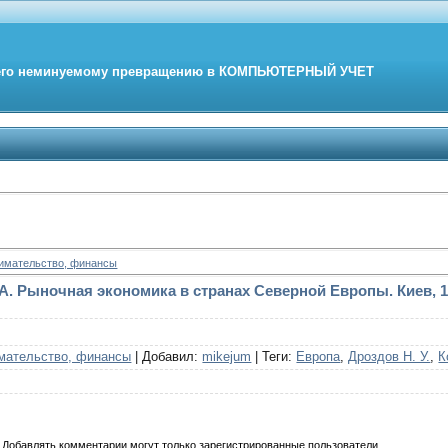
его неминуемому превращению в
КОМПЬЮТЕРНЫЙ
УЧЕТ
нимательство, финансы
. А. Рыночная экономика в странах Северной Европы. Киев, 
мательство, финансы
|
Добавил
:
mikejum
|
Теги
:
Европа
,
Дроздов Н. У.
,
К
Добавлять комментарии могут только зарегистрированные пользователи.