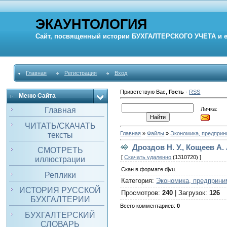
ЭКАУНТОЛОГИЯ
Сайт, посвященный истории
БУХГАЛТЕРСКОГО УЧЕТА
и 
Главная
Регистрация
Вход
Приветствую Вас
,
Гость
·
RSS
Меню Сайта
Личка:
Главная
ЧИТАТЬ/СКАЧАТЬ
Главная
»
Файлы
»
Экономика, предпри
тексты
Дроздов Н. У., Кощеев А
СМОТРЕТЬ
[
Скачать удаленно
(1310720) ]
иллюстрации
Скан в формате djvu.
Реплики
Категория
:
Экономика, предприни
ИСТОРИЯ РУССКОЙ
Просмотров
:
240
|
Загрузок
:
126
БУХГАЛТЕРИИ
Всего комментариев
:
0
БУХГАЛТЕРСКИЙ
СЛОВАРЬ