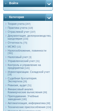
Войти
Категория
Теория учета
[297]
Практика учета
[118]
Отраслевой учет
[197]
Документация, делопроизводство,
канцелярия
[234]
Отчетность
[75]
МСФО
[13]
Налогообложение, повинности
[391]
Налоговый учет
[3]
Управленческий учет
[31]
Контроль и управление на
предприятии
[141]
Инвентаризации. Складской учет
[18]
Судебная бухгалтерия.
Экспертиза
[26]
Ревизия, аудит
[51]
Финансовый анализ.
Коммерческие вычисления
[69]
Преподавание. Учебные
заведения
[180]
Автоматизация, информатика
[68]
Технические приспособления
[224]