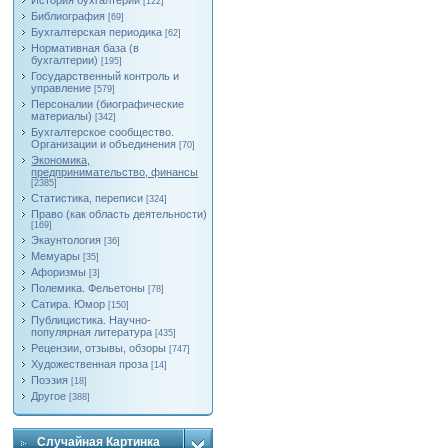
История бухгалтерии
[122]
Библиография
[69]
Бухгалтерская периодика
[62]
Нормативная база (в
бухгалтерии)
[195]
Государственный контроль и
управление
[579]
Персоналии (биографические
материалы)
[342]
Бухгалтерское сообщество.
Организации и объединения
[70]
Экономика,
предпринимательство, финансы
[2385]
Статистика, переписи
[324]
Право (как область деятельности)
[169]
Экаунтология
[36]
Мемуары
[35]
Афоризмы
[3]
Полемика. Фельетоны
[78]
Сатира. Юмор
[150]
Публицистика. Научно-
популярная литература
[435]
Рецензии, отзывы, обзоры
[747]
Художественная проза
[14]
Поэзия
[18]
Другое
[388]
Случайная Картинка