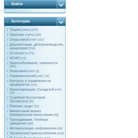
Войти
Категория
Теория учета
[297]
Практика учета
[118]
Отраслевой учет
[197]
Документация, делопроизводство,
канцелярия
[234]
Отчетность
[75]
МСФО
[13]
Налогообложение, повинности
[391]
Налоговый учет
[3]
Управленческий учет
[31]
Контроль и управление на
предприятии
[141]
Инвентаризации. Складской учет
[18]
Судебная бухгалтерия.
Экспертиза
[26]
Ревизия, аудит
[51]
Финансовый анализ.
Коммерческие вычисления
[69]
Преподавание. Учебные
заведения
[180]
Автоматизация, информатика
[68]
Технические приспособления
[224]