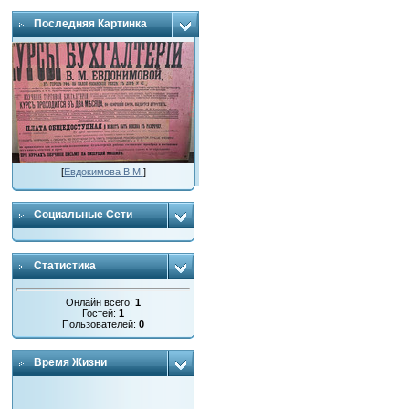
Последняя Картинка
[
Евдокимова В.М.
]
Социальные Сети
Статистика
Онлайн всего:
1
Гостей:
1
Пользователей:
0
Время Жизни