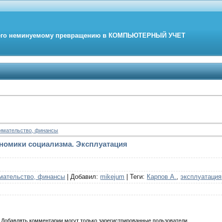
его неминуемому превращению в
КОМПЬЮТЕРНЫЙ
УЧЕТ
нимательство, финансы
номики социализма. Эксплуатация
мательство, финансы
|
Добавил
:
mikejum
|
Теги
:
Карпов А.
,
эксплуатация
Добавлять комментарии могут только зарегистрированные пользователи.