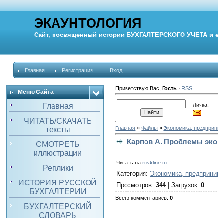
ЭКАУНТОЛОГИЯ
Сайт, посвященный истории
БУХГАЛТЕРСКОГО УЧЕТА
и 
Главная
Регистрация
Вход
Приветствую Вас
,
Гость
·
RSS
Меню Сайта
Личка:
Главная
ЧИТАТЬ/СКАЧАТЬ
Главная
»
Файлы
»
Экономика, предпри
тексты
Карпов А. Проблемы эко
СМОТРЕТЬ
иллюстрации
Читать на
ruskline.ru
.
Реплики
Категория
:
Экономика, предприни
ИСТОРИЯ РУССКОЙ
Просмотров
:
344
|
Загрузок
:
0
БУХГАЛТЕРИИ
Всего комментариев
:
0
БУХГАЛТЕРСКИЙ
СЛОВАРЬ