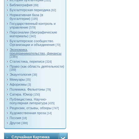
История бухгалтерии
[122]
Библиография
[69]
Бухгалтерская периодика
[62]
Нормативная база (в
бухгалтерии)
[195]
Государственный контроль и
управление
[579]
Персоналии (биографические
материалы)
[342]
Бухгалтерское сообщество.
Организации и объединения
[70]
Экономика,
предпринимательство, финансы
[2385]
Статистика, переписи
[324]
Право (как область деятельности)
[169]
Экаунтология
[36]
Мемуары
[35]
Афоризмы
[3]
Полемика. Фельетоны
[78]
Сатира. Юмор
[150]
Публицистика. Научно-
популярная литература
[435]
Рецензии, отзывы, обзоры
[747]
Художественная проза
[14]
Поэзия
[18]
Другое
[388]
Случайная Картинка