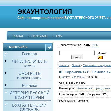
ЭКАУНТОЛОГИЯ
Сайт, посвященный истории
БУХГАЛТЕРСКОГО УЧЕТА
и 
Главная
Регистрация
Вход
Приветствую Вас
,
Гость
·
RSS
Меню Сайта
Личка:
Главная
ЧИТАТЬ/СКАЧАТЬ
Главная
»
Файлы
»
Экономика, предпри
тексты
Корочкин В.В. Основа эк
СМОТРЕТЬ
[
Скачать удаленно
(1880064) ]
иллюстрации
Скан в формате djvu.
Реплики
Категория
:
Экономика, предприни
ИСТОРИЯ РУССКОЙ
Просмотров
:
241
|
Загрузок
:
121
БУХГАЛТЕРИИ
Всего комментариев
:
0
БУХГАЛТЕРСКИЙ
СЛОВАРЬ