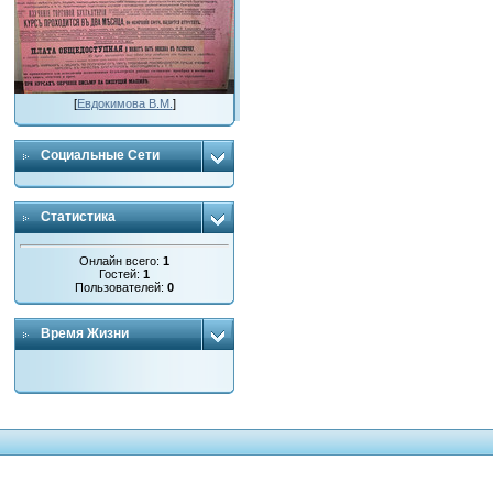
[
Евдокимова В.М.
]
Социальные Сети
Статистика
Онлайн всего:
1
Гостей:
1
Пользователей:
0
Время Жизни