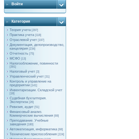
Войти
Категория
Теория учета
[297]
Практика учета
[118]
Отраслевой учет
[197]
Документация, делопроизводство,
канцелярия
[234]
Отчетность
[75]
МСФО
[13]
Налогообложение, повинности
[391]
Налоговый учет
[3]
Управленческий учет
[31]
Контроль и управление на
предприятии
[141]
Инвентаризации. Складской учет
[18]
Судебная бухгалтерия.
Экспертиза
[26]
Ревизия, аудит
[51]
Финансовый анализ.
Коммерческие вычисления
[69]
Преподавание. Учебные
заведения
[180]
Автоматизация, информатика
[68]
Технические приспособления
[224]