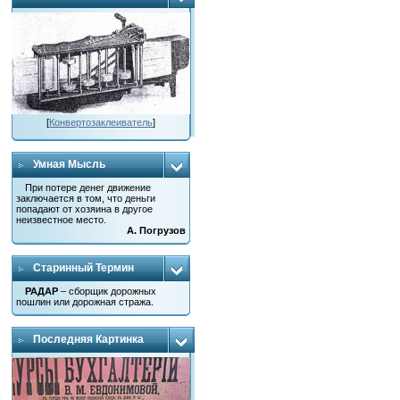
[
Конвертозаклеиватель
]
Умная Мысль
При потере денег движение
заключается в том, что деньги
попадают от хозяина в другое
неизвестное место.
А. Погрузов
Старинный Термин
РАДАР
– сборщик дорожных
пошлин или дорожная стража.
Последняя Картинка