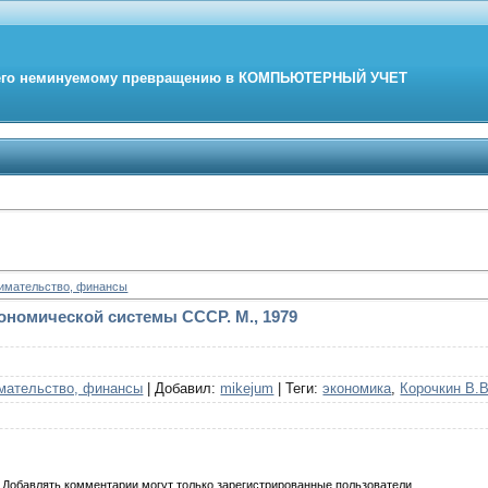
его неминуемому превращению в
КОМПЬЮТЕРНЫЙ
УЧЕТ
нимательство, финансы
ономической системы СССР. М., 1979
мательство, финансы
|
Добавил
:
mikejum
|
Теги
:
экономика
,
Корочкин В.В
Добавлять комментарии могут только зарегистрированные пользователи.