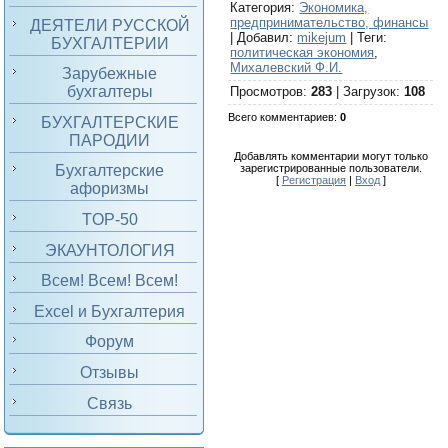
Категория
:
Экономика,
предпринимательство, финансы
ДЕЯТЕЛИ РУССКОЙ
|
Добавил
:
mikejum
|
Теги
:
БУХГАЛТЕРИИ
политическая экономия
,
Михалевский Ф.И.
Зарубежные
бухгалтеры
Просмотров
:
283
|
Загрузок
:
108
Всего комментариев
:
0
БУХГАЛТЕРСКИЕ
ПАРОДИИ
Добавлять комментарии могут только
зарегистрированные пользователи.
Бухгалтерские
[
Регистрация
|
Вход
]
афоризмы
TOP-50
ЭКАУНТОЛОГИЯ
Всем! Всем! Всем!
Excel и Бухгалтерия
Форум
Отзывы
Связь