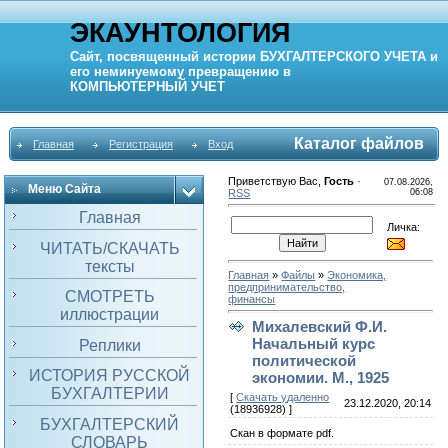
ЭКАУНТОЛОГИЯ
Сайт, посвященный истории
БУХГАЛТЕРСКОГО УЧЕТА
и
его неминуемому превращению в
КОМПЬЮТЕРНЫЙ
УЧЕТ
Каталог файлов
Главная
Регистрация
Вход
Приветствую Вас
,
Гость
·
07.08.2026,
Меню Сайта
RSS
06:08
Главная
Личка:
ЧИТАТЬ/СКАЧАТЬ
тексты
Главная
»
Файлы
»
Экономика,
предпринимательство,
СМОТРЕТЬ
финансы
иллюстрации
Михалевский Ф.И.
Начальный курс
Реплики
политической
ИСТОРИЯ РУССКОЙ
экономии. М., 1925
БУХГАЛТЕРИИ
[
Скачать удаленно
23.12.2020, 20:14
(18936928) ]
БУХГАЛТЕРСКИЙ
Скан в формате pdf.
СЛОВАРЬ