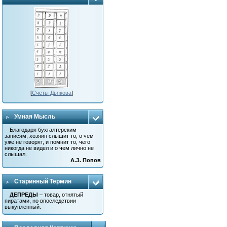
[
Счеты Дьякова
]
Умная Мысль
Благодаря бухгалтерским
записям, хозяин слышит то, о чем
уже не говорят, и помнит то, чего
никогда не видел и о чем лично не
слышал.
А.З. Попов
Старинный Термин
ДЕПРЕДЫ
– товар, отнятый
пиратами, но впоследствии
выкупленный.