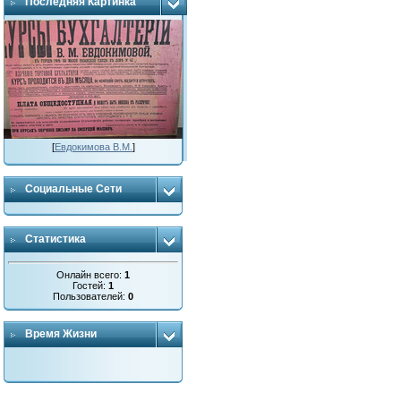
Последняя Картинка
[
Евдокимова В.М.
]
Социальные Сети
Статистика
Онлайн всего:
1
Гостей:
1
Пользователей:
0
Время Жизни