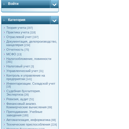
Войти
Категория
Теория учета
[297]
Практика учета
[118]
Отраслевой учет
[197]
Документация, делопроизводство,
канцелярия
[234]
Отчетность
[75]
МСФО
[13]
Налогообложение, повинности
[391]
Налоговый учет
[3]
Управленческий учет
[31]
Контроль и управление на
предприятии
[141]
Инвентаризации. Складской учет
[18]
Судебная бухгалтерия.
Экспертиза
[26]
Ревизия, аудит
[51]
Финансовый анализ.
Коммерческие вычисления
[69]
Преподавание. Учебные
заведения
[180]
Автоматизация, информатика
[68]
Технические приспособления
[224]