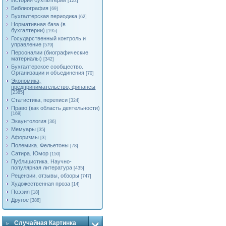
История бухгалтерии
[122]
Библиография
[69]
Бухгалтерская периодика
[62]
Нормативная база (в
бухгалтерии)
[195]
Государственный контроль и
управление
[579]
Персоналии (биографические
материалы)
[342]
Бухгалтерское сообщество.
Организации и объединения
[70]
Экономика,
предпринимательство, финансы
[2385]
Статистика, переписи
[324]
Право (как область деятельности)
[169]
Экаунтология
[36]
Мемуары
[35]
Афоризмы
[3]
Полемика. Фельетоны
[78]
Сатира. Юмор
[150]
Публицистика. Научно-
популярная литература
[435]
Рецензии, отзывы, обзоры
[747]
Художественная проза
[14]
Поэзия
[18]
Другое
[388]
Случайная Картинка