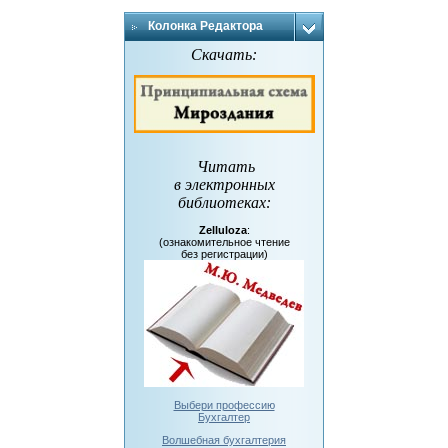
Колонка Редактора
Скачать:
Читать
в электронных
библиотеках
:
Zelluloza
:
(ознакомительное чтение
без регистрации)
Выбери профессию
Бухгалтер
Волшебная бухгалтерия