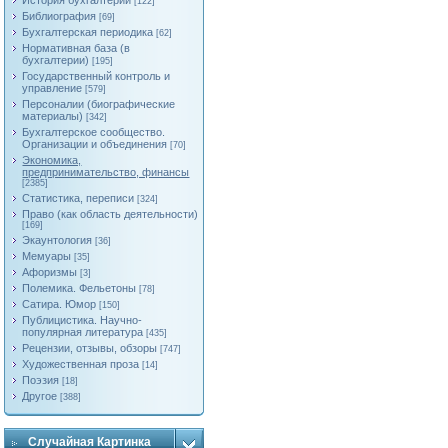
История бухгалтерии
[122]
Библиография
[69]
Бухгалтерская периодика
[62]
Нормативная база (в
бухгалтерии)
[195]
Государственный контроль и
управление
[579]
Персоналии (биографические
материалы)
[342]
Бухгалтерское сообщество.
Организации и объединения
[70]
Экономика,
предпринимательство, финансы
[2385]
Статистика, переписи
[324]
Право (как область деятельности)
[169]
Экаунтология
[36]
Мемуары
[35]
Афоризмы
[3]
Полемика. Фельетоны
[78]
Сатира. Юмор
[150]
Публицистика. Научно-
популярная литература
[435]
Рецензии, отзывы, обзоры
[747]
Художественная проза
[14]
Поэзия
[18]
Другое
[388]
Случайная Картинка