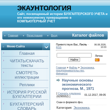
ЭКАУНТОЛОГИЯ
Сайт, посвященный истории
БУХГАЛТЕРСКОГО УЧЕТА
и
его неминуемому превращению в
КОМПЬЮТЕРНЫЙ
УЧЕТ
Каталог файлов
Главная
Регистрация
Вход
Приветствую Вас
,
Гость
·
06.08.2026,
Меню Сайта
RSS
10:03
Главная
Личка:
ЧИТАТЬ/СКАЧАТЬ
тексты
Главная
»
Файлы
»
Экономика,
предпринимательство,
СМОТРЕТЬ
финансы
иллюстрации
Научные основы
экономического
Реплики
прогноза. М., 1971
ИСТОРИЯ РУССКОЙ
[
Скачать удаленно
01.12.2017, 09:05
БУХГАЛТЕРИИ
(6295552) ]
Скан в формате djvu.
БУХГАЛТЕРСКИЙ
Категория
:
Экономика,
СЛОВАРЬ