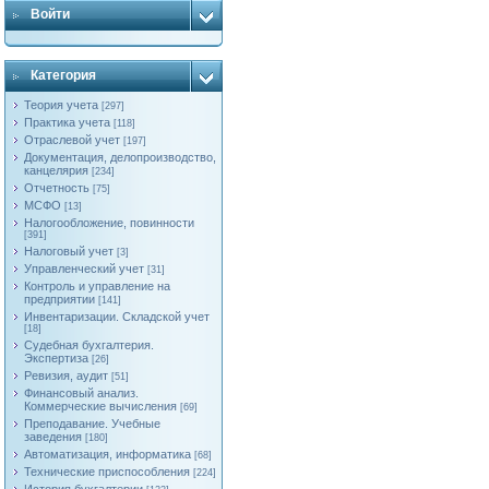
Войти
Категория
Теория учета
[297]
Практика учета
[118]
Отраслевой учет
[197]
Документация, делопроизводство,
канцелярия
[234]
Отчетность
[75]
МСФО
[13]
Налогообложение, повинности
[391]
Налоговый учет
[3]
Управленческий учет
[31]
Контроль и управление на
предприятии
[141]
Инвентаризации. Складской учет
[18]
Судебная бухгалтерия.
Экспертиза
[26]
Ревизия, аудит
[51]
Финансовый анализ.
Коммерческие вычисления
[69]
Преподавание. Учебные
заведения
[180]
Автоматизация, информатика
[68]
Технические приспособления
[224]