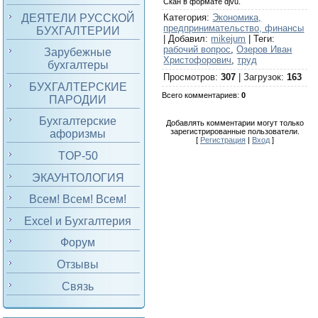
Скан в формате djvu.
ДЕЯТЕЛИ РУССКОЙ
Категория
:
Экономика,
предпринимательство, финансы
БУХГАЛТЕРИИ
|
Добавил
:
mikejum
|
Теги
:
рабочий вопрос
,
Озеров Иван
Зарубежные
Христофорович
,
труд
бухгалтеры
Просмотров
:
307
|
Загрузок
:
163
БУХГАЛТЕРСКИЕ
Всего комментариев
:
0
ПАРОДИИ
Бухгалтерские
Добавлять комментарии могут только
зарегистрированные пользователи.
афоризмы
[
Регистрация
|
Вход
]
TOP-50
ЭКАУНТОЛОГИЯ
Всем! Всем! Всем!
Excel и Бухгалтерия
Форум
Отзывы
Связь