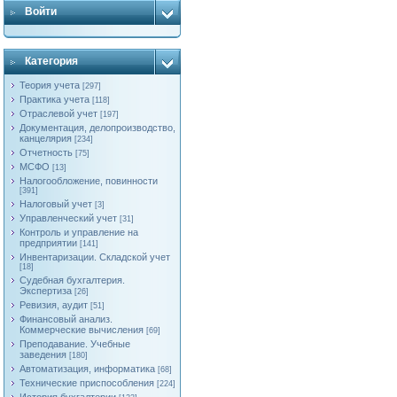
Войти
Категория
Теория учета
[297]
Практика учета
[118]
Отраслевой учет
[197]
Документация, делопроизводство,
канцелярия
[234]
Отчетность
[75]
МСФО
[13]
Налогообложение, повинности
[391]
Налоговый учет
[3]
Управленческий учет
[31]
Контроль и управление на
предприятии
[141]
Инвентаризации. Складской учет
[18]
Судебная бухгалтерия.
Экспертиза
[26]
Ревизия, аудит
[51]
Финансовый анализ.
Коммерческие вычисления
[69]
Преподавание. Учебные
заведения
[180]
Автоматизация, информатика
[68]
Технические приспособления
[224]