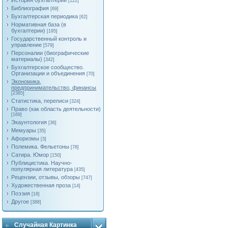
История бухгалтерии
[122]
Библиография
[69]
Бухгалтерская периодика
[62]
Нормативная база (в
бухгалтерии)
[195]
Государственный контроль и
управление
[579]
Персоналии (биографические
материалы)
[342]
Бухгалтерское сообщество.
Организации и объединения
[70]
Экономика,
предпринимательство, финансы
[2385]
Статистика, переписи
[324]
Право (как область деятельности)
[169]
Экаунтология
[36]
Мемуары
[35]
Афоризмы
[3]
Полемика. Фельетоны
[78]
Сатира. Юмор
[150]
Публицистика. Научно-
популярная литература
[435]
Рецензии, отзывы, обзоры
[747]
Художественная проза
[14]
Поэзия
[18]
Другое
[388]
Случайная Картинка