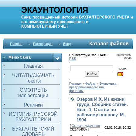
ЭКАУНТОЛОГИЯ
Сайт, посвященный истории
БУХГАЛТЕРСКОГО УЧЕТА
и
его неминуемому превращению в
КОМПЬЮТЕРНЫЙ
УЧЕТ
Каталог файлов
Главная
Регистрация
Вход
Приветствую Вас
,
Гость
·
09.08.2026,
Меню Сайта
RSS
02:46
Главная
Личка:
ЧИТАТЬ/СКАЧАТЬ
тексты
Главная
»
Файлы
»
Экономика,
предпринимательство,
СМОТРЕТЬ
финансы
иллюстрации
Озеров И.Х. Из жизни
труда. Сборник статей.
Реплики
Вып. 1. Статьи по
ИСТОРИЯ РУССКОЙ
рабочему вопросу. М.,
БУХГАЛТЕРИИ
1904
[
Скачать удаленно
02.01.2018, 10:32
БУХГАЛТЕРСКИЙ
(32145408) ]
СЛОВАРЬ