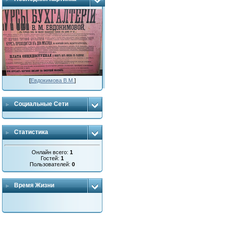
[
Евдокимова В.М.
]
Социальные Сети
Статистика
Онлайн всего:
1
Гостей:
1
Пользователей:
0
Время Жизни