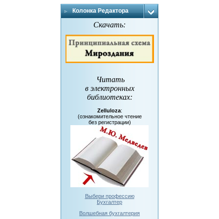
Колонка Редактора
Скачать:
Читать
в электронных
библиотеках
:
Zelluloza
:
(ознакомительное чтение
без регистрации)
Выбери профессию
Бухгалтер
Волшебная бухгалтерия