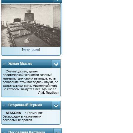
[
Аудитория
]
Умная Мысль
Счетоводство, давая
политической экономии главный
материал для своих выводов, есть
основание этой последней науки, ее
двигательная сила, жизненный нерв,
на котором зиждется все здание ее.
Л.И. Гомберг
Старинный Термин
АТАКСИА
– в Германии:
беспорядок в назначении
вексельных сроков.
Последняя Картинка