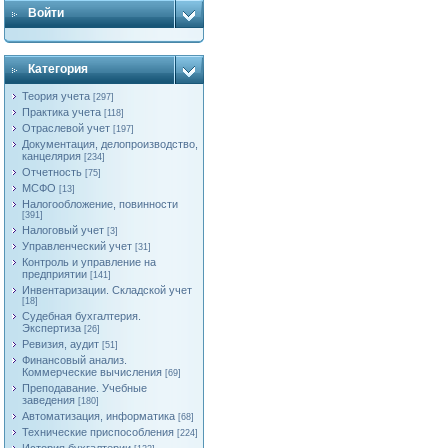
Войти
Категория
Теория учета
[297]
Практика учета
[118]
Отраслевой учет
[197]
Документация, делопроизводство,
канцелярия
[234]
Отчетность
[75]
МСФО
[13]
Налогообложение, повинности
[391]
Налоговый учет
[3]
Управленческий учет
[31]
Контроль и управление на
предприятии
[141]
Инвентаризации. Складской учет
[18]
Судебная бухгалтерия.
Экспертиза
[26]
Ревизия, аудит
[51]
Финансовый анализ.
Коммерческие вычисления
[69]
Преподавание. Учебные
заведения
[180]
Автоматизация, информатика
[68]
Технические приспособления
[224]