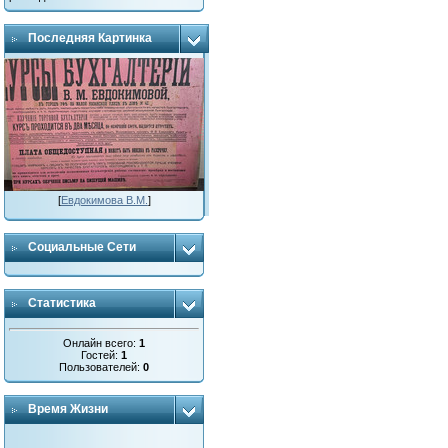
Последняя Картинка
[
Евдокимова В.М.
]
Социальные Сети
Статистика
Онлайн всего:
1
Гостей:
1
Пользователей:
0
Время Жизни