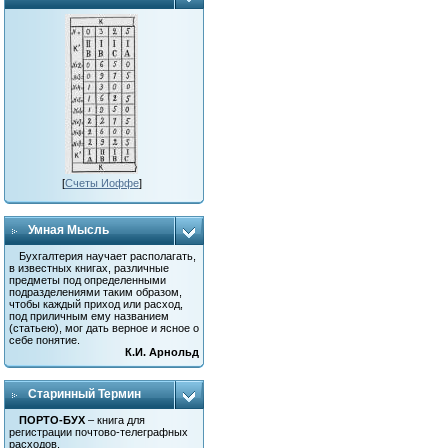
[
Счеты Иоффе
]
Умная Мысль
Бухгалтерия научает располагать,
в известных книгах, различные
предметы под определенными
подразделениями таким образом,
чтобы каждый приход или расход,
под приличным ему названием
(статьею), мог дать верное и ясное о
себе понятие.
К.И. Арнольд
Старинный Термин
ПОРТО-БУХ
– книга для
регистрации почтово-телеграфных
расходов.