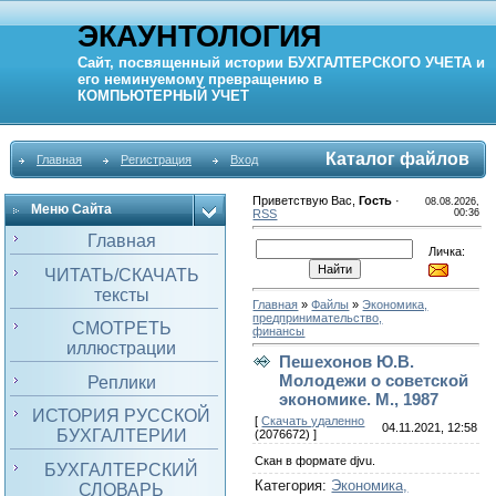
ЭКАУНТОЛОГИЯ
Сайт, посвященный истории
БУХГАЛТЕРСКОГО УЧЕТА
и
его неминуемому превращению в
КОМПЬЮТЕРНЫЙ
УЧЕТ
Каталог файлов
Главная
Регистрация
Вход
Приветствую Вас
,
Гость
·
08.08.2026,
Меню Сайта
RSS
00:36
Главная
Личка:
ЧИТАТЬ/СКАЧАТЬ
тексты
Главная
»
Файлы
»
Экономика,
предпринимательство,
СМОТРЕТЬ
финансы
иллюстрации
Пешехонов Ю.В.
Молодежи о советской
Реплики
экономике. М., 1987
ИСТОРИЯ РУССКОЙ
[
Скачать удаленно
04.11.2021, 12:58
БУХГАЛТЕРИИ
(2076672) ]
Скан в формате djvu.
БУХГАЛТЕРСКИЙ
Категория
:
Экономика,
СЛОВАРЬ