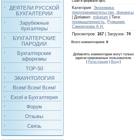
Скан в формате djvu.
ДЕЯТЕЛИ РУССКОЙ
Категория
:
Экономика,
предпринимательство, финансы
БУХГАЛТЕРИИ
|
Добавил
:
mikejum
|
Теги
:
промышленность
,
Румыния
,
Зарубежные
Саморукова А.Н.
бухгалтеры
Просмотров
:
167
|
Загрузок
:
74
БУХГАЛТЕРСКИЕ
Всего комментариев
:
0
ПАРОДИИ
Бухгалтерские
Добавлять комментарии могут только
зарегистрированные пользователи.
афоризмы
[
Регистрация
|
Вход
]
TOP-50
ЭКАУНТОЛОГИЯ
Всем! Всем! Всем!
Excel и Бухгалтерия
Форум
Отзывы
Связь