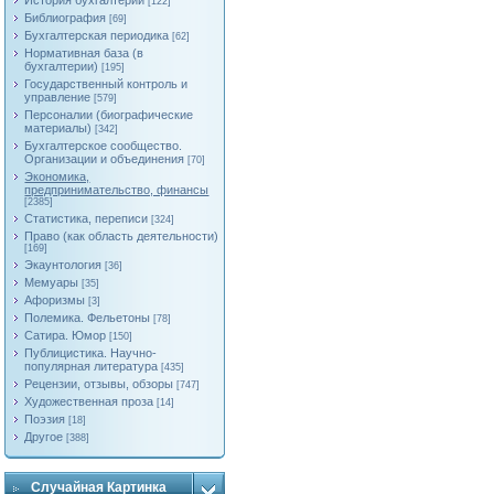
История бухгалтерии
[122]
Библиография
[69]
Бухгалтерская периодика
[62]
Нормативная база (в
бухгалтерии)
[195]
Государственный контроль и
управление
[579]
Персоналии (биографические
материалы)
[342]
Бухгалтерское сообщество.
Организации и объединения
[70]
Экономика,
предпринимательство, финансы
[2385]
Статистика, переписи
[324]
Право (как область деятельности)
[169]
Экаунтология
[36]
Мемуары
[35]
Афоризмы
[3]
Полемика. Фельетоны
[78]
Сатира. Юмор
[150]
Публицистика. Научно-
популярная литература
[435]
Рецензии, отзывы, обзоры
[747]
Художественная проза
[14]
Поэзия
[18]
Другое
[388]
Случайная Картинка