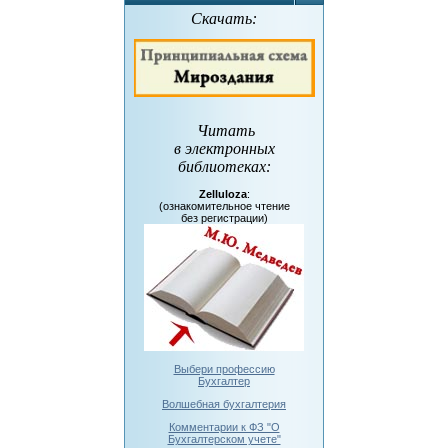
Скачать:
Читать
в электронных
библиотеках
:
Zelluloza
:
(ознакомительное чтение
без регистрации)
Выбери профессию
Бухгалтер
Волшебная бухгалтерия
Комментарии к ФЗ "О
Бухгалтерском учете"