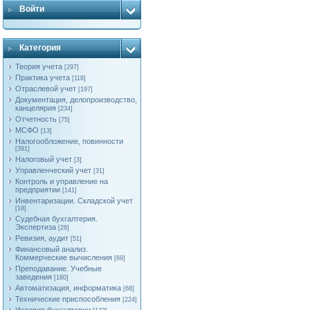
Войти
Категория
Теория учета
[297]
Практика учета
[118]
Отраслевой учет
[197]
Документация, делопроизводство,
канцелярия
[234]
Отчетность
[75]
МСФО
[13]
Налогообложение, повинности
[391]
Налоговый учет
[3]
Управленческий учет
[31]
Контроль и управление на
предприятии
[141]
Инвентаризации. Складской учет
[18]
Судебная бухгалтерия.
Экспертиза
[26]
Ревизия, аудит
[51]
Финансовый анализ.
Коммерческие вычисления
[69]
Преподавание. Учебные
заведения
[180]
Автоматизация, информатика
[68]
Технические приспособления
[224]