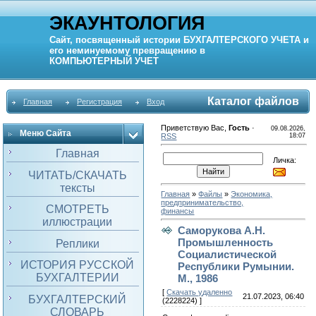
ЭКАУНТОЛОГИЯ
Сайт, посвященный истории
БУХГАЛТЕРСКОГО УЧЕТА
и
его неминуемому превращению в
КОМПЬЮТЕРНЫЙ
УЧЕТ
Каталог файлов
Главная
Регистрация
Вход
Приветствую Вас
,
Гость
·
09.08.2026,
Меню Сайта
RSS
18:07
Главная
Личка:
ЧИТАТЬ/СКАЧАТЬ
тексты
Главная
»
Файлы
»
Экономика,
предпринимательство,
СМОТРЕТЬ
финансы
иллюстрации
Саморукова А.Н.
Промышленность
Реплики
Социалистической
ИСТОРИЯ РУССКОЙ
Республики Румынии.
БУХГАЛТЕРИИ
М., 1986
[
Скачать удаленно
21.07.2023, 06:40
БУХГАЛТЕРСКИЙ
(2228224) ]
СЛОВАРЬ