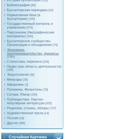
История бухгалтерии
[122]
Библиография
[69]
Бухгалтерская периодика
[62]
Нормативная база (в
бухгалтерии)
[195]
Государственный контроль и
управление
[579]
Персоналии (биографические
материалы)
[342]
Бухгалтерское сообщество.
Организации и объединения
[70]
Экономика,
предпринимательство, финансы
[2385]
Статистика, переписи
[324]
Право (как область деятельности)
[169]
Экаунтология
[36]
Мемуары
[35]
Афоризмы
[3]
Полемика. Фельетоны
[78]
Сатира. Юмор
[150]
Публицистика. Научно-
популярная литература
[435]
Рецензии, отзывы, обзоры
[747]
Художественная проза
[14]
Поэзия
[18]
Другое
[388]
Случайная Картинка