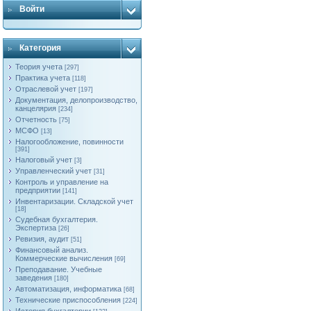
Войти
Категория
Теория учета
[297]
Практика учета
[118]
Отраслевой учет
[197]
Документация, делопроизводство,
канцелярия
[234]
Отчетность
[75]
МСФО
[13]
Налогообложение, повинности
[391]
Налоговый учет
[3]
Управленческий учет
[31]
Контроль и управление на
предприятии
[141]
Инвентаризации. Складской учет
[18]
Судебная бухгалтерия.
Экспертиза
[26]
Ревизия, аудит
[51]
Финансовый анализ.
Коммерческие вычисления
[69]
Преподавание. Учебные
заведения
[180]
Автоматизация, информатика
[68]
Технические приспособления
[224]