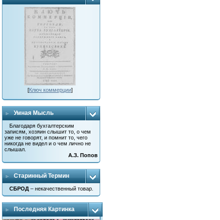
[
Ключ коммерции
]
Умная Мысль
Благодаря бухгалтерским
записям, хозяин слышит то, о чем
уже не говорят, и помнит то, чего
никогда не видел и о чем лично не
слышал.
А.З. Попов
Старинный Термин
СБРОД
– некачественный товар.
Последняя Картинка