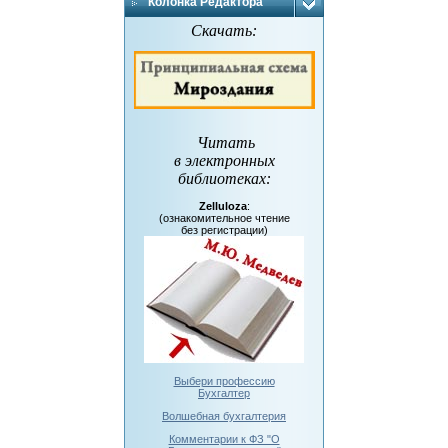
Колонка Редактора
Скачать:
Читать
в электронных
библиотеках
:
Zelluloza
:
(ознакомительное чтение
без регистрации)
Выбери профессию
Бухгалтер
Волшебная бухгалтерия
Комментарии к ФЗ "О