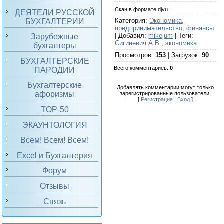
Скан в формате djvu.
ДЕЯТЕЛИ РУССКОЙ
Категория
:
Экономика,
БУХГАЛТЕРИИ
предпринимательство, финансы
|
Добавил
:
mikejum
|
Теги
:
Зарубежные
Сигиневич А.В.
,
экономика
бухгалтеры
Просмотров
:
153
|
Загрузок
:
90
БУХГАЛТЕРСКИЕ
Всего комментариев
:
0
ПАРОДИИ
Бухгалтерские
Добавлять комментарии могут только
афоризмы
зарегистрированные пользователи.
[
Регистрация
|
Вход
]
TOP-50
ЭКАУНТОЛОГИЯ
Всем! Всем! Всем!
Excel и Бухгалтерия
Форум
Отзывы
Связь