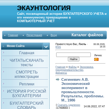
ЭКАУНТОЛОГИЯ
Сайт, посвященный истории
БУХГАЛТЕРСКОГО УЧЕТА
и
его неминуемому превращению в
КОМПЬЮТЕРНЫЙ
УЧЕТ
Каталог файлов
Главная
Регистрация
Вход
Приветствую Вас
,
Гость
·
06.08.2026,
Меню Сайта
RSS
18:35
Главная
Личка:
ЧИТАТЬ/СКАЧАТЬ
тексты
Главная
»
Файлы
»
Экономика,
предпринимательство,
СМОТРЕТЬ
финансы
иллюстрации
Сигиневич А.В.
Экономический
Реплики
эксперимент в
ИСТОРИЯ РУССКОЙ
промышленности.
БУХГАЛТЕРИИ
Результаты, проблемы.
М., 1986
БУХГАЛТЕРСКИЙ
[
Скачать удаленно
14.06.2022, 07:47
СЛОВАРЬ
(1740800) ]