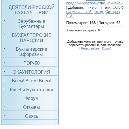
предпринимательство, финансы
ДЕЯТЕЛИ РУССКОЙ
|
Добавил
:
mikejum
|
Теги
:
СССР
,
национальный доход
,
Ситарян
БУХГАЛТЕРИИ
С.А.
Зарубежные
Просмотров
:
168
|
Загрузок
:
92
бухгалтеры
Всего комментариев
:
0
БУХГАЛТЕРСКИЕ
ПАРОДИИ
Добавлять комментарии могут только
зарегистрированные пользователи.
[
Регистрация
|
Вход
]
Бухгалтерские
афоризмы
TOP-50
ЭКАУНТОЛОГИЯ
Всем! Всем! Всем!
Excel и Бухгалтерия
Форум
Отзывы
Связь