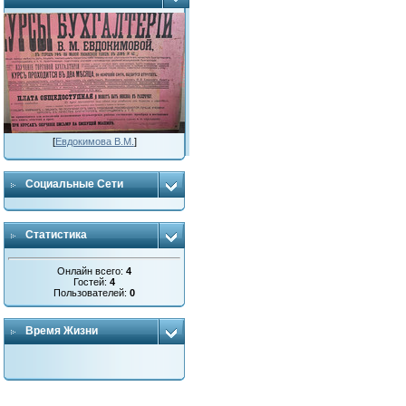
[
Евдокимова В.М.
]
Социальные Сети
Статистика
Онлайн всего:
4
Гостей:
4
Пользователей:
0
Время Жизни