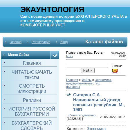
ЭКАУНТОЛОГИЯ
Сайт, посвященный истории
БУХГАЛТЕРСКОГО УЧЕТА
и
его неминуемому превращению в
КОМПЬЮТЕРНЫЙ
УЧЕТ
Каталог файлов
Главная
Регистрация
Вход
Приветствую Вас
,
Гость
·
07.08.2026,
Меню Сайта
RSS
10:39
Главная
Личка:
ЧИТАТЬ/СКАЧАТЬ
тексты
Главная
»
Файлы
»
Экономика,
предпринимательство,
СМОТРЕТЬ
финансы
иллюстрации
Ситарян С.А.
Национальный доход
Реплики
союзных республик. М.,
ИСТОРИЯ РУССКОЙ
1961
БУХГАЛТЕРИИ
[
Скачать удаленно
23.05.2022, 10:02
(3022848) ]
БУХГАЛТЕРСКИЙ
СЛОВАРЬ
Категория
:
Экономика,