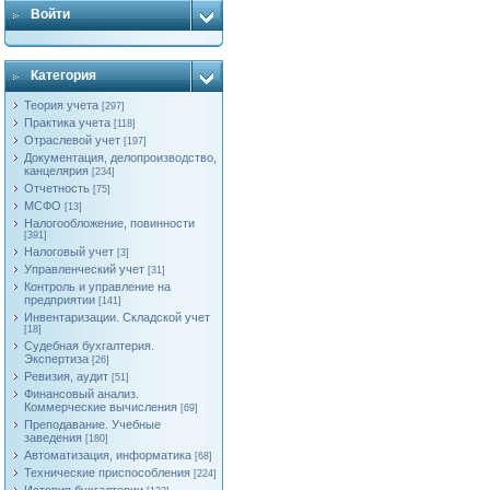
Войти
Категория
Теория учета
[297]
Практика учета
[118]
Отраслевой учет
[197]
Документация, делопроизводство,
канцелярия
[234]
Отчетность
[75]
МСФО
[13]
Налогообложение, повинности
[391]
Налоговый учет
[3]
Управленческий учет
[31]
Контроль и управление на
предприятии
[141]
Инвентаризации. Складской учет
[18]
Судебная бухгалтерия.
Экспертиза
[26]
Ревизия, аудит
[51]
Финансовый анализ.
Коммерческие вычисления
[69]
Преподавание. Учебные
заведения
[180]
Автоматизация, информатика
[68]
Технические приспособления
[224]