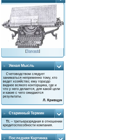
[
Триумф
]
Умная Мысль
Счетоводством следует
заниматься непременно тому, кто
ведет хозяйство; ему гораздо
виднее всякого конторщика, где и
что у него делается, для какой цели
и какие с чего ожидаются
результаты.
Л. Кривцун
Старинный Термин
Т/.
– третьеразрядная в отношении
кредитоспособности компания.
Последняя Картинка