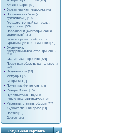
История бухгалтерии
[122]
Библиография
[69]
Бухгалтерская периодика
[62]
Нормативная база (в
бухгалтерии)
[195]
Государственный контроль и
управление
[579]
Персоналии (биографические
материалы)
[342]
Бухгалтерское сообщество.
Организации и объединения
[70]
Экономика,
предпринимательство, финансы
[2385]
Статистика, переписи
[324]
Право (как область деятельности)
[169]
Экаунтология
[36]
Мемуары
[35]
Афоризмы
[3]
Полемика. Фельетоны
[78]
Сатира. Юмор
[150]
Публицистика. Научно-
популярная литература
[435]
Рецензии, отзывы, обзоры
[747]
Художественная проза
[14]
Поэзия
[18]
Другое
[388]
Случайная Картинка