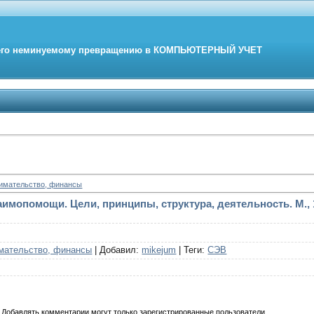
его неминуемому превращению в
КОМПЬЮТЕРНЫЙ
УЧЕТ
нимательство, финансы
имопомощи. Цели, принципы, структура, деятельность. М., 
мательство, финансы
|
Добавил
:
mikejum
|
Теги
:
СЭВ
Добавлять комментарии могут только зарегистрированные пользователи.