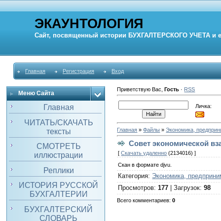
ЭКАУНТОЛОГИЯ
Сайт, посвященный истории
БУХГАЛТЕРСКОГО УЧЕТА
и 
Главная
Регистрация
Вход
Приветствую Вас
,
Гость
·
RSS
Меню Сайта
Личка:
Главная
ЧИТАТЬ/СКАЧАТЬ
Главная
»
Файлы
»
Экономика, предпри
тексты
Совет экономической вза
СМОТРЕТЬ
[
Скачать удаленно
(2134016) ]
иллюстрации
Скан в формате djvu.
Реплики
Категория
:
Экономика, предприни
ИСТОРИЯ РУССКОЙ
Просмотров
:
177
|
Загрузок
:
98
БУХГАЛТЕРИИ
Всего комментариев
:
0
БУХГАЛТЕРСКИЙ
СЛОВАРЬ