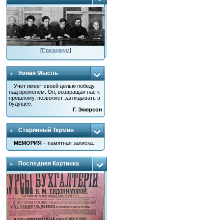
[
Президиум
]
Умная Мысль
Учет имеет своей целью победу
над временем. Он, возвращая нас к
прошлому, позволяет заглядывать в
будущее.
Г. Эмерсон
Старинный Термин
МЕМОРИЯ
– памятная записка.
Последняя Картинка