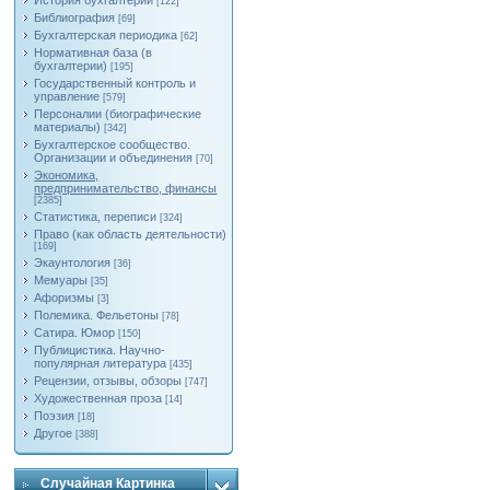
История бухгалтерии
[122]
Библиография
[69]
Бухгалтерская периодика
[62]
Нормативная база (в
бухгалтерии)
[195]
Государственный контроль и
управление
[579]
Персоналии (биографические
материалы)
[342]
Бухгалтерское сообщество.
Организации и объединения
[70]
Экономика,
предпринимательство, финансы
[2385]
Статистика, переписи
[324]
Право (как область деятельности)
[169]
Экаунтология
[36]
Мемуары
[35]
Афоризмы
[3]
Полемика. Фельетоны
[78]
Сатира. Юмор
[150]
Публицистика. Научно-
популярная литература
[435]
Рецензии, отзывы, обзоры
[747]
Художественная проза
[14]
Поэзия
[18]
Другое
[388]
Случайная Картинка