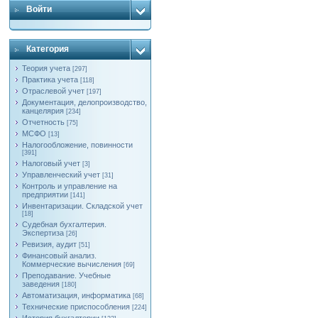
Войти
Категория
Теория учета
[297]
Практика учета
[118]
Отраслевой учет
[197]
Документация, делопроизводство,
канцелярия
[234]
Отчетность
[75]
МСФО
[13]
Налогообложение, повинности
[391]
Налоговый учет
[3]
Управленческий учет
[31]
Контроль и управление на
предприятии
[141]
Инвентаризации. Складской учет
[18]
Судебная бухгалтерия.
Экспертиза
[26]
Ревизия, аудит
[51]
Финансовый анализ.
Коммерческие вычисления
[69]
Преподавание. Учебные
заведения
[180]
Автоматизация, информатика
[68]
Технические приспособления
[224]