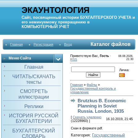
ЭКАУНТОЛОГИЯ
Сайт, посвященный истории
БУХГАЛТЕРСКОГО УЧЕТА
и
его неминуемому превращению в
КОМПЬЮТЕРНЫЙ
УЧЕТ
Каталог файлов
Главная
Регистрация
Вход
Приветствую Вас
,
Гость
·
08.08.2026,
Меню Сайта
RSS
21:30
Главная
Личка:
ЧИТАТЬ/СКАЧАТЬ
тексты
Главная
»
Файлы
»
Государственный контроль и
СМОТРЕТЬ
управление
иллюстрации
Brutzkus B. Economic
Planning in Soviet
Реплики
Russia. London, 1935
ИСТОРИЯ РУССКОЙ
[
Скачать удаленно
16.10.2019, 21:45
БУХГАЛТЕРИИ
(12228960) ]
Скан в формате pdf.
БУХГАЛТЕРСКИЙ
Категория
:
Государственный
СЛОВАРЬ