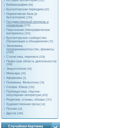
История бухгалтерии
[122]
Библиография
[69]
Бухгалтерская периодика
[62]
Нормативная база (в
бухгалтерии)
[195]
Государственный контроль и
управление
[579]
Персоналии (биографические
материалы)
[342]
Бухгалтерское сообщество.
Организации и объединения
[70]
Экономика,
предпринимательство, финансы
[2385]
Статистика, переписи
[324]
Право (как область деятельности)
[169]
Экаунтология
[36]
Мемуары
[35]
Афоризмы
[3]
Полемика. Фельетоны
[78]
Сатира. Юмор
[150]
Публицистика. Научно-
популярная литература
[435]
Рецензии, отзывы, обзоры
[747]
Художественная проза
[14]
Поэзия
[18]
Другое
[388]
Случайная Картинка