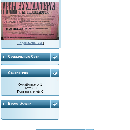
[
Евдокимова В.М.
]
Социальные Сети
Статистика
Онлайн всего:
1
Гостей:
1
Пользователей:
0
Время Жизни