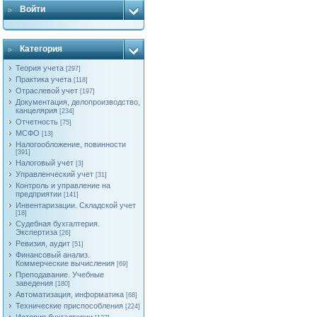
Войти
Категория
Теория учета
[297]
Практика учета
[118]
Отраслевой учет
[197]
Документация, делопроизводство,
канцелярия
[234]
Отчетность
[75]
МСФО
[13]
Налогообложение, повинности
[391]
Налоговый учет
[3]
Управленческий учет
[31]
Контроль и управление на
предприятии
[141]
Инвентаризации. Складской учет
[18]
Судебная бухгалтерия.
Экспертиза
[26]
Ревизия, аудит
[51]
Финансовый анализ.
Коммерческие вычисления
[69]
Преподавание. Учебные
заведения
[180]
Автоматизация, информатика
[68]
Технические приспособления
[224]