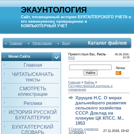
ЭКАУНТОЛОГИЯ
Сайт, посвященный истории
БУХГАЛТЕРСКОГО УЧЕТА
и
его неминуемому превращению в
КОМПЬЮТЕРНЫЙ
УЧЕТ
Каталог файлов
Главная
Регистрация
Вход
Приветствую Вас
,
Гость
·
08.08.2026,
Меню Сайта
RSS
14:26
Главная
Личка:
ЧИТАТЬ/СКАЧАТЬ
тексты
Главная
»
Файлы
»
Государственный контроль и
СМОТРЕТЬ
управление
иллюстрации
Хрущев Н.С. О мерах
дальнейшего развития
Реплики
сельского хозяйства
ИСТОРИЯ РУССКОЙ
СССР. Доклад на
БУХГАЛТЕРИИ
пленуме ЦК КПСС. М.,
1953
БУХГАЛТЕРСКИЙ
[
Скачать удаленно
27.11.2018, 19:42
СЛОВАРЬ
(1720320) ]