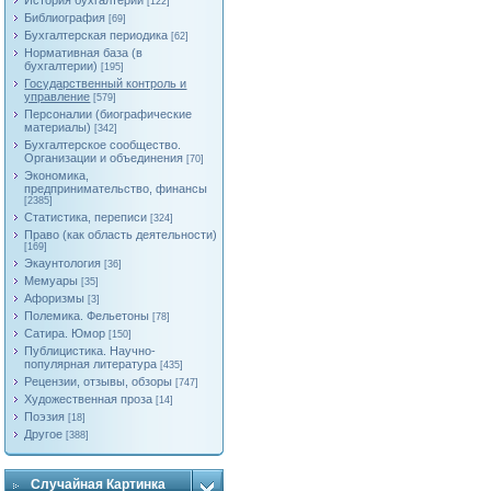
История бухгалтерии
[122]
Библиография
[69]
Бухгалтерская периодика
[62]
Нормативная база (в
бухгалтерии)
[195]
Государственный контроль и
управление
[579]
Персоналии (биографические
материалы)
[342]
Бухгалтерское сообщество.
Организации и объединения
[70]
Экономика,
предпринимательство, финансы
[2385]
Статистика, переписи
[324]
Право (как область деятельности)
[169]
Экаунтология
[36]
Мемуары
[35]
Афоризмы
[3]
Полемика. Фельетоны
[78]
Сатира. Юмор
[150]
Публицистика. Научно-
популярная литература
[435]
Рецензии, отзывы, обзоры
[747]
Художественная проза
[14]
Поэзия
[18]
Другое
[388]
Случайная Картинка