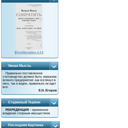
[
Хундбеграбен А.К.
]
Умная Мысль
Правильно поставленное
счетоводство должно быть зеркалом
всякого предприятия: как взглянул в
него, так и видно, правильно ли идет
все.
Е.Н. Егоров
Старинный Термин
РЕКРЕДЕНЦИЯ
– временное
владение спорным имуществом.
Последняя Картинка