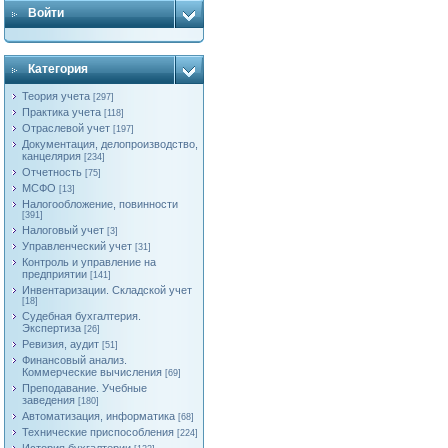
Войти
Категория
Теория учета
[297]
Практика учета
[118]
Отраслевой учет
[197]
Документация, делопроизводство,
канцелярия
[234]
Отчетность
[75]
МСФО
[13]
Налогообложение, повинности
[391]
Налоговый учет
[3]
Управленческий учет
[31]
Контроль и управление на
предприятии
[141]
Инвентаризации. Складской учет
[18]
Судебная бухгалтерия.
Экспертиза
[26]
Ревизия, аудит
[51]
Финансовый анализ.
Коммерческие вычисления
[69]
Преподавание. Учебные
заведения
[180]
Автоматизация, информатика
[68]
Технические приспособления
[224]