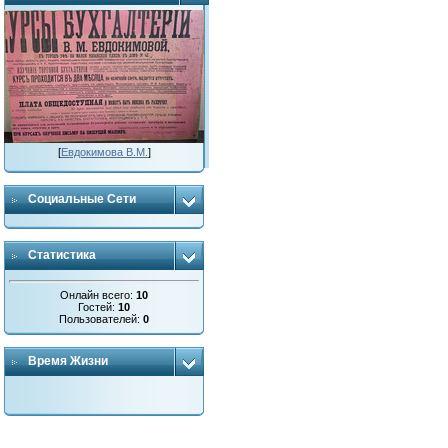
[
Евдокимова В.М.
]
Социальные Сети
Статистика
Онлайн всего:
10
Гостей:
10
Пользователей:
0
Время Жизни