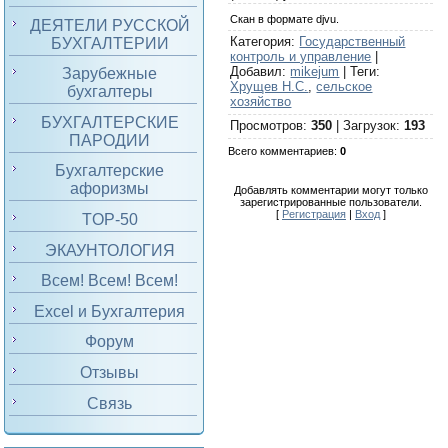
Скан в формате djvu.
ДЕЯТЕЛИ РУССКОЙ
Категория
:
Государственный
БУХГАЛТЕРИИ
контроль и управление
|
Добавил
:
mikejum
|
Теги
:
Зарубежные
Хрущев Н.С.
,
сельское
бухгалтеры
хозяйство
БУХГАЛТЕРСКИЕ
Просмотров
:
350
|
Загрузок
:
193
ПАРОДИИ
Всего комментариев
:
0
Бухгалтерские
афоризмы
Добавлять комментарии могут только
зарегистрированные пользователи.
[
Регистрация
|
Вход
]
TOP-50
ЭКАУНТОЛОГИЯ
Всем! Всем! Всем!
Excel и Бухгалтерия
Форум
Отзывы
Связь